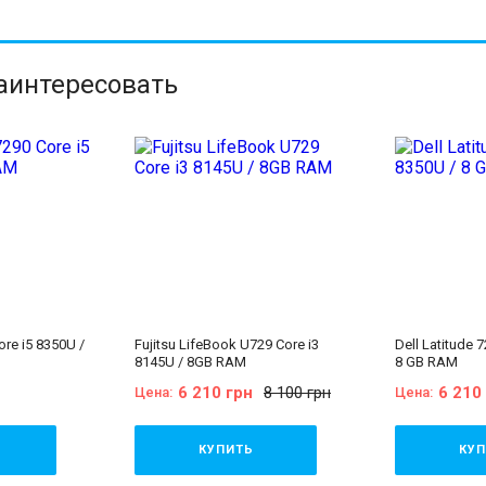
заинтересовать
ore i5 8350U /
Fujitsu LifeBook U729 Core i3
Dell Latitude 
8145U / 8GB RAM
8 GB RAM
6 210 грн
8 100 грн
6 210
Цена:
Цена:
КУПИТЬ
КУП