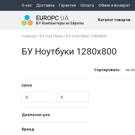
О нас
Доставка
Гарантия
Оплата
Обмен и возврат
EUROPC
.UA
Каталог товаров
БУ Компьютеры из Европы
Главная
/
БУ Ноутбуки
/
БУ Ноутбуки 1280x800
БУ Ноутбуки 1280x800
Сортировать:
по п
Цена
Диапазон цен
Бренд