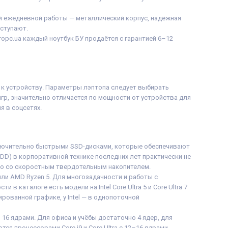
й ежедневной работы — металлический корпус, надёжная
уступают.
uropc.ua каждый ноутбук БУ продаётся с гарантией 6–12
й к устройству. Параметры лэптопа следует выбирать
гр, значительно отличается по мощности от устройства для
я в соцсетях.
ключительно быстрыми SSD-дисками, которые обеспечивают
DD) в корпоративной технике последних лет практически не
тво со скоростным твердотельным накопителем.
 или AMD Ryzen 5. Для многозадачности и работы с
 каталоге есть модели на Intel Core Ultra 5 и Core Ultra 7
ованной графике, у Intel — в однопоточной
и 16 ядрами. Для офиса и учёбы достаточно 4 ядер, для
я процессорами Core i9 и Core Ultra с 12–16 ядрами.