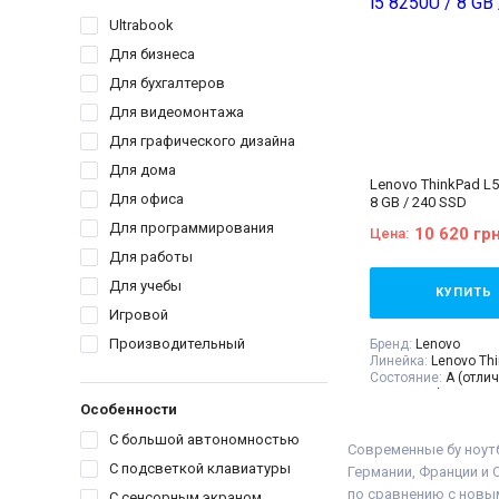
Процессор:
Intel® C
Processor 8M Cache,
Ultrabook
GHz, with IPU
Для бизнеса
Поколение Процесс
i5 - 11gen
Для бухгалтеров
Видеокарта:
Intel® 
Graphics
Для видеомонтажа
Оперативная Памят
Объём накопителя:
Для графического дизайна
Тип матрицы:
IPS
Для дома
Класс:
Для учебы
Lenovo ThinkPad L58
Вес:
1-1.5кг
Для офиса
8 GB / 240 SSD
Операционная сист
11
Для программирования
10 620 гр
Цена:
Комплектация:
Ноут
устройство, наклей
Для работы
(или доп. опция
гра
Для учебы
гарантийный талон,
КУПИТЬ
накладная
Игровой
Производительный
Бренд:
Lenovo
Линейка:
Lenovo Th
Состояние:
A (отли
состояние)
Особенности
Диагональ:
15.6 дю
Разрешение Экрана
С большой автономностью
Количество ядер пр
Современные бу ноутб
Процессор:
Intel® C
С подсветкой клавиатуры
Германии, Франции и 
Processor 6M Cache,
по сравнению с новым
GHz
С сенсорным экраном