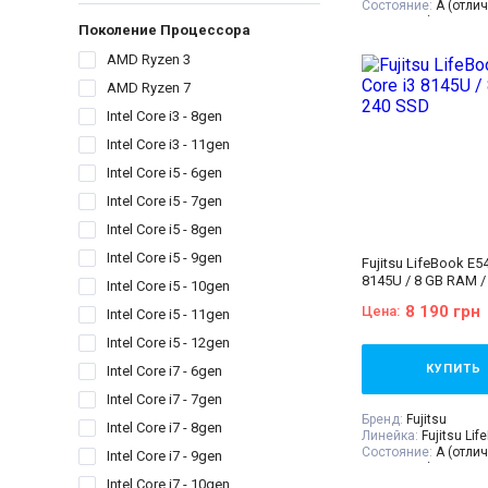
Состояние:
A (отли
состояние)
Поколение Процессора
Диагональ:
15.6 дю
Разрешение Экрана
AMD Ryzen 3
Количество ядер пр
AMD Ryzen 7
Процессор:
Intel® C
Processor 3M Cache,
Intel Core i3 - 8gen
GHz
Поколение Процесс
Intel Core i3 - 11gen
i5 - 6gen
Видеокарта:
Intel® 
Intel Core i5 - 6gen
520
Intel Core i5 - 7gen
Оперативная Памят
Объём накопителя:
Intel Core i5 - 8gen
Тип матрицы:
IPS
Класс:
Для бухгалт
Intel Core i5 - 9gen
Fujitsu LifeBook E54
офиса
8145U / 8 GB RAM /
Вес:
2-2.5кг
Intel Core i5 - 10gen
Операционная сист
8 190 грн
Цена:
Intel Core i5 - 11gen
10
Комплектация:
Ноут
Intel Core i5 - 12gen
устройство, наклей
(или доп. опция
гра
КУПИТЬ
Intel Core i7 - 6gen
гарантийный талон,
накладная
Intel Core i7 - 7gen
Бренд:
Fujitsu
Intel Core i7 - 8gen
Линейка:
Fujitsu Lif
Состояние:
A (отли
Intel Core i7 - 9gen
состояние)
Intel Core i7 - 10gen
Диагональ:
14 дюй