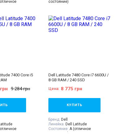
(отличное
состояние)
Диагональ:
15.6 дюймов
 дюймов
Разрешение Экрана:
1920x1080
крана:
1920x1080
Количество ядер процессора:
2
ер процессора:
2
Процессор:
Intel® Core™ i5-6200U
tel® Core™ i3-1115G4
3 МБ кэш-памяти, тактовая
ache, up to 4.10
частота до 2,80 ГГц
Поколение Процессора:
Intel Core
оцессора:
Intel Core
i5 - 6gen
Видеокарта:
Intel® HD Graphics
ntel® UHD Graphics
520
ntel® Processors
Оперативная Память:
8 GB (DDR4)
Память:
8 GB (DDR4)
Объём накопителя:
240 GB SSD
теля:
240 GB SSD
Тип матрицы:
IPS
IPS
Вес:
1.5-2кг
хгалтеров, Для
titude 7400 Core i5
Dell Latitude 7480 Core i7 6600U /
 RAM
8 GB RAM / 240 SSD
 система:
Windows
 грн
9 284 грн
8 775 грн
Цена:
:
Ноутбук, зарядное
аклейки на клавиши
ия
гравировка
),
ИТЬ
КУПИТЬ
алон, расходная
Бренд:
Dell
Latitude
Линейка:
Dell Latitude
(отличное
Состояние:
A (отличное
состояние)
 дюймов
Диагональ:
14 дюймов