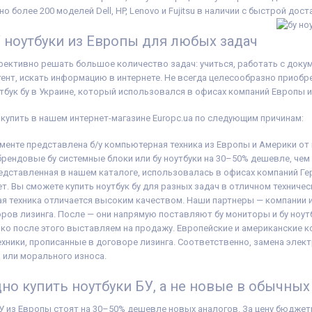
ора:
Intel Core
Поколение Процессора:
Intel Core
Поколение Пр
о более 200 моделей Dell, HP, Lenovo и Fujitsu в наличии с быстрой дос
i3 - 11gen
i5 - 8gen
UHD Graphics
Видеокарта:
Intel® UHD Graphics
Видеокарта:
I
 ноутбуки из Европы для любых задач
for 11th Gen Intel® Processors
for 8th Generat
ь:
8 GB (DDR4)
Оперативная Память:
8 GB (DDR4)
Processors
240 GB SSD
Объём накопителя:
240 GB SSD
Оперативная 
ективно решать большое количество задач: учиться, работать с докум
Тип матрицы:
IPS
(DDR4)
ент, искать информацию в интернете. Не всегда целесообразно приобр
Класс:
Для бухгалтеров, Для
Объём накопи
тбук бу в Украине, который использовался в офисах компаний Европы и
офиса
Тип матрицы:
ема:
Windows
Вес:
1.5-2кг
Класс:
Для бу
Операционная система:
Windows
офиса
 купить в нашем интернет-магазине Europc.ua по следующим причинам:
бук, зарядное
11
Особенности:
ки на клавиши
Комплектация:
Ноутбук, зарядное
экраном
вировка
),
устройство, наклейки на клавиши
Вес:
1.5-2кг
менте представлена б/у компьютерная техника из Европы и Америки о
 расходная
(или доп. опция
гравировка
),
Операционная
брендовые бу системные блоки или бу ноутбуки на 30–50% дешевле, чем
гарантийный талон, расходная
10
едставленная в нашем каталоге, использовалась в офисах компаний Гер
накладная
Комплектация
устройство, н
ет. Вы сможете купить ноутбук бу для разных задач в отличном техниче
(или доп. опц
я техника отличается высоким качеством. Наши партнеры — компании 
гарантийный т
ров лизинга. После — они напрямую поставляют бу мониторы и бу ноутбу
накладная
ько после этого выставляем на продажу. Европейские и американские 
хники, прописанные в договоре лизинга. Соответственно, замена электр
 или морального износа.
но купить ноутбуки БУ, а не новые в обычных
БУ из Европы стоят на 30–50% дешевле новых аналогов. За цену бюджет