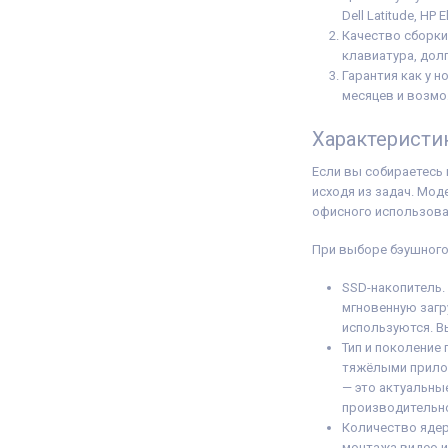
Dell Latitude, HP 
Качество сборки
клавиатура, дол
Гарантия как у н
месяцев и возмо
Характеристи
Если вы собираетесь 
исходя из задач. Мод
офисного использован
При выборе бэушного
SSD-накопитель.
мгновенную загр
используются. В
Тип и поколение 
тяжёлыми приложе
— это актуальны
производительно
Количество ядер 
монтажа видео и 