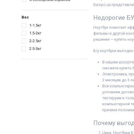
Поколение Процесс
Europc.ua представлен
i5 - 8gen
Видеокарта:
Intel® 
Недорогие БУ
620
Вес
Оперативная Памят
1-1.5кг
Объём накопителя:
Ноутбук помогает эфф
Тип матрицы:
IPS
1.5-2кг
фильмы и другой конт
Класс:
Для бизнеса
решение — купить ноу
Вес:
1.5-2кг
2-2.5кг
Операционная сист
10
2.5-3кг
Б/у ноутбуки выгодно
Комплектация:
Ноут
устройство, наклей
(или доп. опция
гра
В нашем ассорти
гарантийный талон,
сможете купить 
накладная
Электроника, пр
2 месяцев до 3 л
Вся компьютерна
условиям догово
тестируем и тол
компьютерной те
причине поломки
Почему выгод
Цена. Ноутбуки 