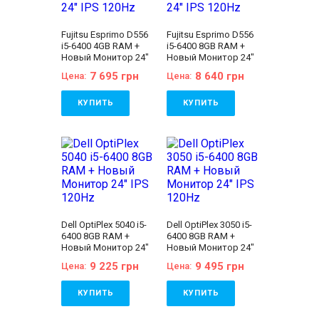
Fujitsu Esprimo D556
Fujitsu Esprimo D556
i5-6400 4GB RAM +
i5-6400 8GB RAM +
Новый Монитор 24"
Новый Монитор 24"
IPS 120Hz
IPS 120Hz
7 695 грн
8 640 грн
Цена:
Цена:
КУПИТЬ
КУПИТЬ
Бренд:
Fujitsu
Бренд:
Fujitsu
Количество ядер
Количество ядер
процессора:
4
процессора:
4
Тип матрицы:
IPS
Тип матрицы:
IPS
Диагональ:
24 дюйма
Диагональ:
24 дюйма
Разрешение Экрана:
Разрешение Экрана:
1920x1080
1920x1080
Объём накопителя:
Объём накопителя:
120 GB SSD
120 GB SSD
Dell OptiPlex 5040 i5-
Dell OptiPlex 3050 i5-
Оперативная Память:
Оперативная Память:
6400 8GB RAM +
6400 8GB RAM +
4 GB (DDR4)
8 GB (DDR4)
Новый Монитор 24"
Новый Монитор 24"
Видеокарта:
Intel® HD
Видеокарта:
Intel® HD
IPS 120Hz
IPS 120Hz
Graphics 530
Graphics 530
9 225 грн
9 495 грн
Цена:
Цена:
Процессор:
Intel®
Процессор:
Intel®
Core™ i5-6400
Core™ i5-6400
Processor 6M Cache,
Processor 6M Cache,
КУПИТЬ
КУПИТЬ
up to 3.30 GHz
up to 3.30 GHz
Поколение
Поколение