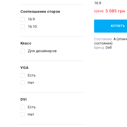
16:9
5 085 грн
Цена:
Соотношение сторон
16:9
КУПИТЬ
16:10
Состояние:
A (отли
Класс
состояние)
Бренд:
Dell
Для дизайнеров
Диагональ:
24 дюй
Тип матрицы:
IPS
Разрешение Экрана
Соотношение сторо
VGA
VGA:
Нет
DVI:
Нет
Есть
DisplayPort:
Есть
HDMI:
Есть
Нет
Комплектация:
Мони
питания 220В, сигн
(на выбор), гаранти
расходная накладн
DVI
Есть
Нет