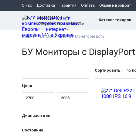
О нас
Доставка
Гарантия
Оплата
Обмен и возврат
EUROPC
.UA
Каталог товаров
БУ Компьютеры из Европы
Главная
/
БУ Мониторы
/
БУ Мониторы Есть
БУ Мониторы с DisplayPort
Сортировать:
по п
Цена
Диапазон цен
Состояние