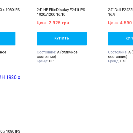
0 x 1080 IPS
24" HP EliteDisplay E241i IPS
24" Dell P2422
1920x1200 16:10
16:9
2 925 грн
4 590
Цена:
Цена:
КУПИТЬ
КУП
чное
Состояние:
A (отличное
Состояние:
A 
состояние)
состояние)
Бренд:
HP
Бренд:
Dell
ма
Диагональ:
24 дюйма
Диагональ:
24
Тип матрицы:
IPS
Тип матрицы:
:
1920x1080
Разрешение Экрана:
1920x1200
Разрешение Э
н:
16:9
Соотношение сторон:
16:10
Соотношение 
VGA:
Есть
VGA:
Нет
DVI:
Есть
DVI:
Нет
DisplayPort:
Есть
DisplayPort:
Ес
HDMI:
Нет
HDMI:
Есть
тор, кабель
Комплектация:
Монитор, кабель
Комплектация
альный кабель
питания 220В, сигнальный кабель
питания 220В,
йный талон,
(на выбор), гарантийный талон,
(на выбор), га
ая
расходная накладная
расходная на
0 x 1080 IPS