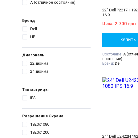
A (отличное состояние)
22" Dell P2217H 192
16:9
Бренд
2 700 грн
Цена:
Dell
HP
КУПИТЬ
Состояние:
A (отли
Диагональ
состояние)
22 дюйма
Бренд:
Dell
Диагональ:
22 дюй
24 дюйма
Тип матрицы:
IPS
Разрешение Экрана
Соотношение сторо
VGA:
Есть
Тип матрицы
DVI:
Нет
DisplayPort:
Есть
IPS
HDMI:
Есть
Комплектация:
Мони
питания 220В, сигн
(на выбор), гаранти
Разрешение Экрана
расходная накладн
1920x1080
1920x1200
24" Dell U2422H 192