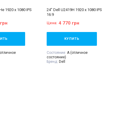
He 1920 x 1080 IPS
24" Dell U2419H 1920 x 1080 IPS
16:9
 грн
4 770 грн
Цена:
ИТЬ
КУПИТЬ
(отличное
Состояние:
A (отличное
состояние)
Бренд:
Dell
 дюйма
Диагональ:
24 дюйма
IPS
Тип матрицы:
IPS
крана:
1920x1080
Разрешение Экрана:
1920x1080
сторон:
16:9
Соотношение сторон:
16:9
Класс:
Для дизайнеров
VGA:
Нет
ть
DVI:
Нет
DisplayPort:
Есть
:
Монитор, кабель
HDMI:
Есть
 сигнальный кабель
Комплектация:
Монитор, кабель
рантийный талон,
питания 220В, сигнальный кабель
кладная
(на выбор), гарантийный талон,
расходная накладная