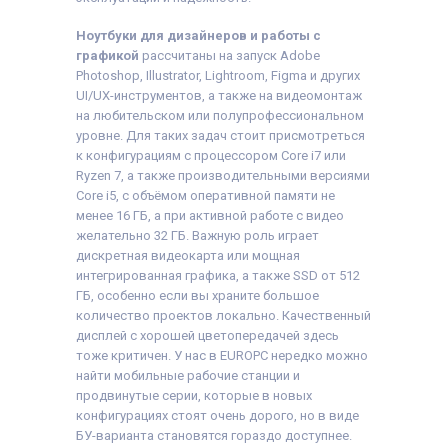
Ноутбуки для дизайнеров и работы с
графикой
рассчитаны на запуск Adobe
Photoshop, Illustrator, Lightroom, Figma и других
UI/UX-инструментов, а также на видеомонтаж
на любительском или полупрофессиональном
уровне. Для таких задач стоит присмотреться
к конфигурациям с процессором Core i7 или
Ryzen 7, а также производительными версиями
Core i5, с объёмом оперативной памяти не
менее 16 ГБ, а при активной работе с видео
желательно 32 ГБ. Важную роль играет
дискретная видеокарта или мощная
интегрированная графика, а также SSD от 512
ГБ, особенно если вы храните большое
количество проектов локально. Качественный
дисплей с хорошей цветопередачей здесь
тоже критичен. У нас в EUROPC нередко можно
найти мобильные рабочие станции и
продвинутые серии, которые в новых
конфигурациях стоят очень дорого, но в виде
БУ-варианта становятся гораздо доступнее.