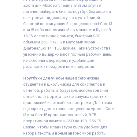
Zoom или Microsoft Teams. В этом случае
логично выбирать бизнес-ноутбук без акцента
на игровую видеокарту, но с устойчивой
базовой конфигурацией: процессор Intel Core i3
или i5 либо аналогичный по мощности Ryzen, 8–
16 ГБ оперативной памяти, быстрый SSD
объёмом 256–512 ГБ и матовый экран
диагональю 14–15,6 дюйма. Такие устройства
уверенно выдерживают полный рабочий день,
не склонны к перегреву и удобны для
регулярных поездок и командировок.
Ноутбуки для учёбы
чаще всего нужны
студентам и школьникам для конспектов и
отчётов, работы в браузере, использования
онлайн-платформ, а также запуска простых
приложений и нетяжёлых программ. Для таких
сценариев достаточно процессора уровня Core
i3 или Core i5 прошлых поколений, 8 ГБ
оперативной памяти и SSD на 128–256 ГБ.
Важно, чтобы клавиатура была удобной для
набора текста, а время автономной работы