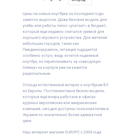
Оперативная Память:
Объём накопителя:
1366x768
16 GB (DDR4)
240 GB SSD
Количество ядер
Объём накопителя:
Тип матрицы:
IPS
процессора:
4
Цены на новые ноутбуки за последние годы
240 GB SSD
Класс:
Процессор:
Intel®
Тип матрицы:
IPS
Производительный
заметно выросли. Даже базовая модель для
Core™ i5-8365U
Класс:
Для
Вес:
1.5-2кг
учёбы или работы легко «улетает» в бюджет,
Processor 6M Cache,
бухгалтеров, Для
Операционная
up to 4.10 GHz
который ещё недавно считался суммой для
офиса
система:
Windows 10
Поколение
Особенности:
С
Комплектация:
хорошего игрового устройства. Для жителей
Процессора:
Intel Core
сенсорным экраном
Ноутбук, зарядное
небольших городов, таких как
i5 - 8gen
Вес:
1.5-2кг
устройство, наклейки
Видеокарта:
Intel®
Пивденноукраинск, ситуация ощущается
Операционная
на клавиши (или доп.
UHD Graphics for 8th
система:
Windows 10
опция
гравировка
),
особенно остро, ведь хочется надежный
Generation Intel®
Комплектация:
гарантийный талон,
ноутбук, но переплачивать за «заводскую
Processors
Ноутбук, зарядное
расходная накладная
Оперативная Память:
плёнку» на корпусе уже не кажется
устройство, наклейки
8 GB (DDR4)
на клавиши (или доп.
рациональным.
Объём накопителя:
опция
гравировка
),
240 GB SSD
гарантийный талон,
Отсюда естественный интерес к ноутбукам БУ
Тип матрицы:
TN
расходная накладная
Класс:
Для учебы
из Европы. Постлизинговые бизнес-модели,
Вес:
1.5-2кг
которые ещё вчера работали в офисах
Операционная
крупных европейских или американских
система:
Windows 11
Комплектация:
компаний, сегодня доступны пользователям в
Ноутбук, зарядное
Украине по значительно более адекватной
устройство, наклейки
цене.
на клавиши (или доп.
опция
гравировка
),
гарантийный талон,
Наш интернет-магазин EUROPC с 2004 года