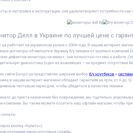
осты в настройке и эксплуатации, они удовлетворяют потребности как
нитор Делл в Украине по лучшей цене с гаран
.ua работает на украинском рынке с 2004 года. В нашем интернет-мага
ые договоры об импорте в Украину б/у техники от крупных компаний 
еских дефектов мониторы не имеют, они полностью готовы к работе. С
детальную диагностику (одно из важнейших — на предмет отсутствия б
 на сайте Europc.ua представлен широкий выбор
б/у ноутбуков
и
систем
хника в нашем интернет-магазине обладает гарантией на срок от 6 до 1
дневным тестовым периодом, чтобы убедиться в качестве техники.
ехало до пункта назначения без повреждений, мы тщательно упаковыв
е компании. Вы также можете посетить наш офлайн-магазин, чтобы пр
 оплаты:
(через кнопку «Купить»);
ным платежём через почтовые службы;