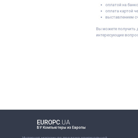
оплатой на банк
оплата картой ч
выставлением сч
Вы можете получить 
интересующие вопрос
EUROPC
.UA
БУ Компьютеры из Европы
Интернет-магазин по продаже оригинальной