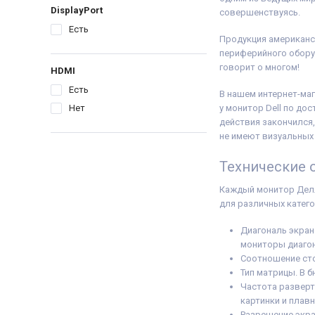
Комплектация:
Мони
DisplayPort
совершенствуясь.
питания 220В, сигн
(на выбор), гаранти
Есть
Продукция американс
расходная накладн
периферийного оборуд
говорит о многом!
HDMI
Есть
В нашем интернет-маг
Нет
у монитор Dell по до
действия закончился
не имеют визуальных 
Технические о
Каждый монитор Делл
для различных катег
Диагональ экран
мониторы диагон
Соотношение стор
Тип матрицы. В 
Частота разверт
картинки и плав
Разрешение экра