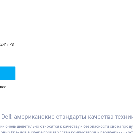
E241i IPS
чное
ма
:
1920x1200
н:
16:10
Dell: американские стандарты качества техни
и очень щепетильно относятся к качеству и безопасности своей продук
ровых брендов в сфере производства компьютеров и периферийных устр