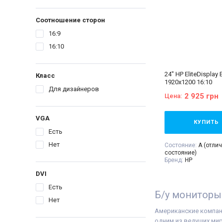
Соотношение сторон
16:9
16:10
24" HP EliteDisplay 
Класс
1920x1200 16:10
Для дизайнеров
2 925 грн
Цена:
VGA
КУПИТЬ
Есть
Нет
Состояние:
A (отли
состояние)
Бренд:
HP
Диагональ:
24 дюй
DVI
Тип матрицы:
IPS
Разрешение Экрана
Есть
Соотношение сторо
Б/у мониторы 
VGA:
Есть
Нет
DVI:
Есть
Американские компани
DisplayPort:
Есть
HDMI:
Нет
одним из ведущих ми