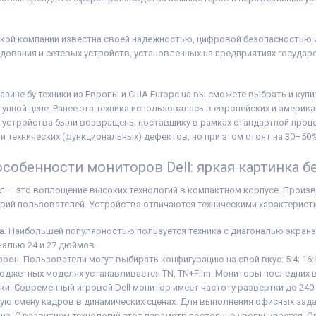
тор, кабель
альный кабель
йный талон,
кой компании известна своей надежностью, цифровой безопасностью 
ая
ования и сетевых устройств, установленных на предприятиях государс
азине бу техники из Европы и США Europc.ua вы сможете выбрать и купи
ступной цене. Ранее эта техника использовалась в европейских и америка
, устройства были возвращены поставщику в рамках стандартной проце
и технических (функциональных) дефектов, но при этом стоят на 30–50
собенности мониторов Dell: яркая картинка бе
 — это воплощение высоких технологий в компактном корпусе. Произв
орий пользователей. Устройства отличаются техническими характерист
а. Наибольшей популярностью пользуется техника с диагональю экрана 
алью 24 и 27 дюймов.
он. Пользователи могут выбирать конфигурацию на свой вкус: 5:4; 16:9; 1
бюджетных моделях устанавливается TN, TN+Film. Мониторы последних 
ки. Современный игровой Dell монитор имеет частоту развертки до 240
ную смену кадров в динамических сценах. Для выполнения офисных задач
на. С развитием технологий этот параметр постоянно увеличивается. 