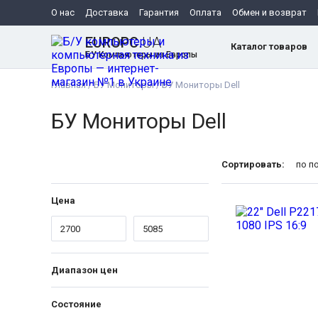
О нас
Доставка
Гарантия
Оплата
Обмен и возврат
EUROPC
.UA
Каталог товаров
БУ Компьютеры из Европы
Главная
/
БУ Мониторы
/
БУ Мониторы Dell
БУ Мониторы Dell
Сортировать:
по п
Цена
Диапазон цен
Состояние