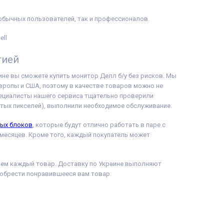
 обычных пользователей, так и профессионалов.
тией
зине вы сможете купить монитор Делл б/у без рисков. Мы
Европы и США, поэтому в качестве товаров можно не
пециалисты нашего сервиса тщательно проверили
итых пикселей), выполнили необходимое обслуживание.
ных блоков
, которые будут отлично работать в паре с
2 месяцев. Кроме того, каждый покупатель может
аем каждый товар. Доставку по Украине выполняют
иобрести понравившееся вам товар.