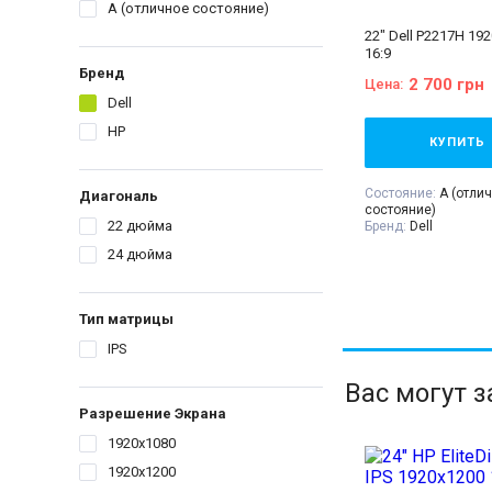
A (отличное состояние)
22" Dell P2217H 192
16:9
Бренд
2 700 грн
Цена:
Dell
HP
КУПИТЬ
Состояние:
A (отли
Диагональ
состояние)
22 дюйма
Бренд:
Dell
Диагональ:
22 дюй
24 дюйма
Тип матрицы:
IPS
Разрешение Экрана
Соотношение сторо
VGA:
Есть
Тип матрицы
DVI:
Нет
DisplayPort:
Есть
IPS
HDMI:
Есть
Комплектация:
Мони
Вас могут 
питания 220В, сигн
(на выбор), гаранти
Разрешение Экрана
расходная накладн
1920x1080
1920x1200