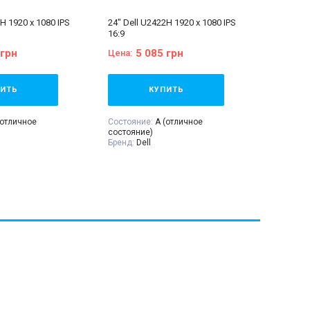
H 1920 x 1080 IPS
24" Dell U2422H 1920 x 1080 IPS
16:9
 грн
5 085 грн
Цена:
ИТЬ
КУПИТЬ
(отличное
Состояние:
A (отличное
состояние)
Бренд:
Dell
 дюйма
Диагональ:
24 дюйма
IPS
Тип матрицы:
IPS
крана:
1920x1080
Разрешение Экрана:
1920x1080
сторон:
16:9
Соотношение сторон:
16:9
зайнеров
VGA:
Нет
DVI:
Нет
DisplayPort:
Есть
ть
HDMI:
Есть
Комплектация:
Монитор, кабель
:
Монитор, кабель
питания 220В, сигнальный кабель
 сигнальный кабель
(на выбор), гарантийный талон,
рантийный талон,
расходная накладная
кладная