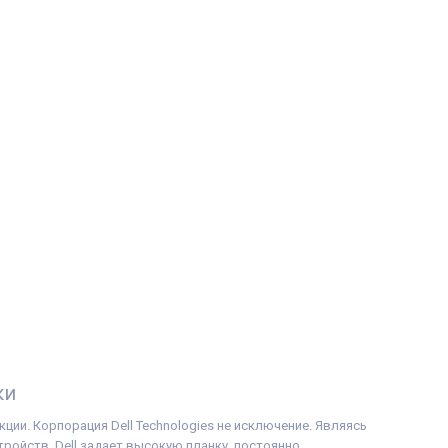
ки
ции. Корпорация Dell Technologies не исключение. Являясь
ойств, Dell задает высокую планку, постоянно