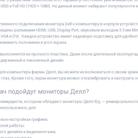
050) и Full HD (1920 × 1080). На данный момент набирают популярности м
ственного подключения монитора Dell к компьютеру в корпусе устрой
ащены разъемами HDMI, USB, Display Port, звуковым выходом 3.5 мм Mi
VGA и DVI. Каждое устройство имеет надежную подставку для удобного
изменить положение и угол экрана.
 выполняется из прочного пластика. Даже после длительной эксплуатац
сдержанный и лаконичный дизайн.
 для компьютера фирмы Делл, вы можете не волноваться о своем зре
 глаз. Кроме того, экран монитора можно откалибровать и настроить 
дач подойдут мониторы Делл?
реимуществ, которым обладают мониторы Делл б/у, — универсальность
использовать для:
ьных настройках графики;
сной работы;
го дизайна и видеомонтажа;
льного контента.