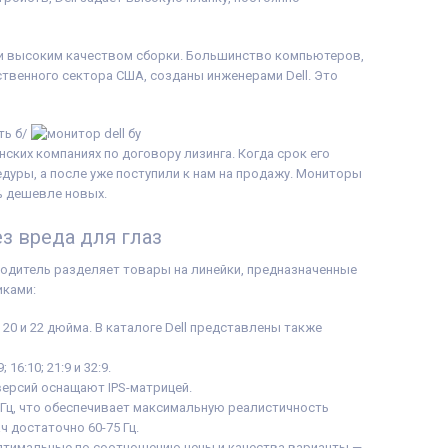
и высоким качеством сборки. Большинство компьютеров,
твенного сектора США, созданы инженерами Dell. Это
ть б/
нских компаниях по договору лизинга. Когда срок его
дуры, а после уже поступили к нам на продажу. Мониторы
% дешевле новых.
з вреда для глаз
одитель разделяет товары на линейки, предназначенные
иками:
20 и 22 дюйма. В каталоге Dell представлены также
6:10; 21:9 и 32:9.
версий оснащают IPS-матрицей.
 Гц, что обеспечивает максимальную реалистичность
 достаточно 60-75 Гц.
Оптимальные по соотношению цены и качества варианты —