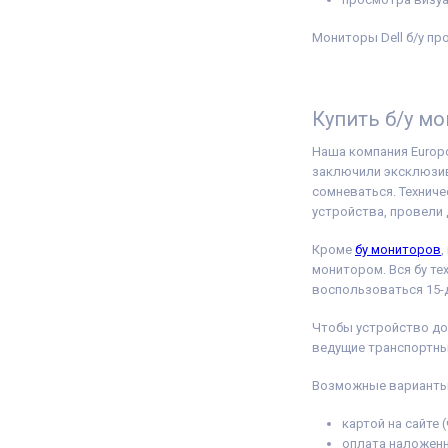
Мониторы Dell б/у пр
Купить б/у мо
Наша компания Europc
заключили эксклюзивн
сомневаться. Технич
устройства, провели 
Кроме
бу мониторов
,
монитором. Вся бу те
воспользоваться 15-
Чтобы устройство до
ведущие транспортны
Возможные варианты
картой на сайте 
оплата наложен