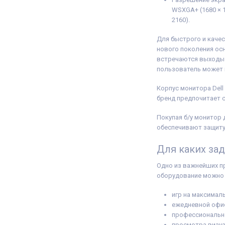
WSXGA+ (1680 × 1
2160).
Для быстрого и каче
нового поколения осн
встречаются выходы 
пользователь может 
Корпус монитора Dell
бренд предпочитает 
Покупая б/у монитор
обеспечивают защиту
Для каких за
Одно из важнейших п
оборудование можно 
игр на максимал
ежедневной офи
профессионально
просмотра визуа