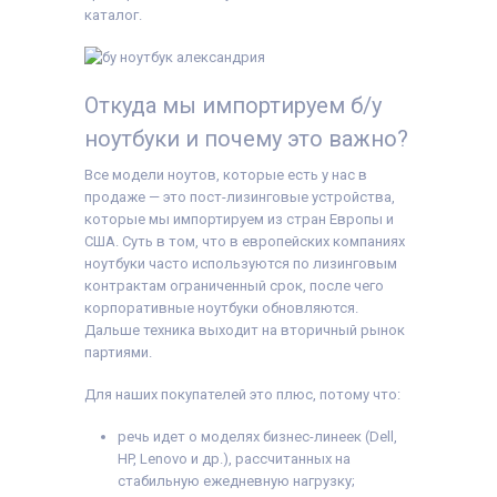
Операционная
каталог.
система:
Windows 11
Комплектация:
Ноутбук, зарядное
устройство, наклейки
на клавиши (или доп.
Откуда мы импортируем б/у
опция
гравировка
),
гарантийный талон,
ноутбуки и почему это важно?
расходная накладная
Все модели ноутов, которые есть у нас в
продаже — это пост-лизинговые устройства,
которые мы импортируем из стран Европы и
США. Суть в том, что в европейских компаниях
ноутбуки часто используются по лизинговым
контрактам ограниченный срок, после чего
корпоративные ноутбуки обновляются.
Дальше техника выходит на вторичный рынок
партиями.
Для наших покупателей это плюс, потому что:
речь идет о моделях бизнес-линеек (Dell,
HP, Lenovo и др.), рассчитанных на
стабильную ежедневную нагрузку;