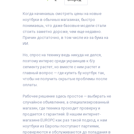
240 GB SSD
Оперативная Память:
гарантийный талон,
Диагональ:
14
Тип матрицы:
IPS
8 GB (DDR4)
расходная накладная
дюймов
Класс:
Для
Объём накопителя:
Разрешение Экрана:
Когда начинаешь смотреть цены на новые
видеомонтажа
240 GB SSD
1920x1080
Вес:
1.5-2кг
Тип матрицы:
TN
ноутбуки в обычных магазинах, быстро
Время работы от
Операционная
Класс:
Для
понимаешь, что даже базовые модели стали
батареи:
6 часов
система:
Windows 10
бухгалтеров, Для
Количество ядер
стоить заметно дороже, чем еще недавно.
Комплектация:
офиса
процессора:
4
Ноутбук, зарядное
Вес:
1.5-2кг
Причин достаточно, в том числе из-за бума на
Процессор:
Intel®
устройство, наклейки
Операционная
ИИ.
Core™ i5-1135G7
на клавиши (или доп.
система:
Windows 10
Processor 8M Cache,
опция
гравировка
),
Комплектация:
up to 4.20 GHz
гарантийный талон,
Ноутбук, зарядное
Но, спрос на технику ведь никуда не делся,
Поколение
расходная накладная
устройство, наклейки
поэтому интерес среди украинцев к б/у
Процессора:
Intel Core
на клавиши (или доп.
сегменту растет, но вместе с ним растет и
i5 - 11gen
опция
гравировка
),
Видеокарта:
Intel®
гарантийный талон,
главный вопрос — где купить бу ноутбук так,
Iris® Xe Graphics
расходная накладная
чтобы не получить скрытые проблемы после
Оперативная Память:
оплаты.
8 GB (DDR4)
Объём накопителя:
240 GB SSD
Рабочее решение здесь простое — выбирать не
Тип матрицы:
IPS
случайное объявление, а специализированный
Класс:
Ultrabook
Особенности:
С
магазин, где техника проходит проверку и
подсветкой
продается с гарантией. В нашем интернет-
клавиатуры
магазине EUROPC как раз такой подход, к нам
Вес:
1-1.5кг
Состояние батареи:
ноутбуки из Европы поступают партиями,
90%+
проверяются и обслуживаются до попадания в