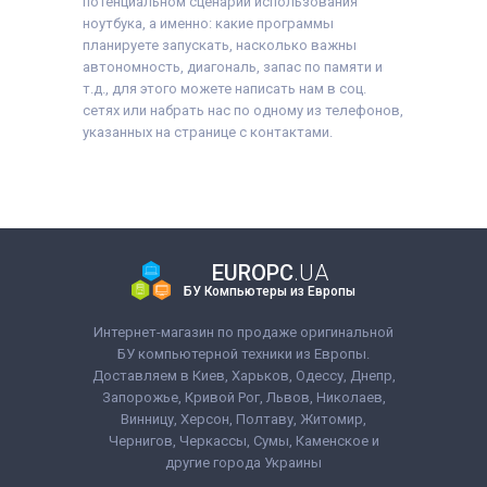
потенциальном сценарии использования
ноутбука, а именно: какие программы
планируете запускать, насколько важны
автономность, диагональ, запас по памяти и
т.д., для этого можете написать нам в соц.
сетях или набрать нас по одному из телефонов,
указанных на странице с контактами.
EUROPC
.UA
БУ Компьютеры из Европы
Интернет-магазин по продаже оригинальной
БУ компьютерной техники из Европы.
Доставляем в Киев, Харьков, Одессу, Днепр,
Запорожье, Кривой Рог, Львов, Николаев,
Винницу, Херсон, Полтаву, Житомир,
Чернигов, Черкассы, Сумы, Каменское и
другие города Украины