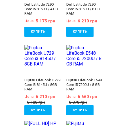
Dell Latitude 7290
Dell Latitude 7290
Core i5 8350U / 4 GB
Core i5 8350U / 8 GB
RAM
RAM
5 175 грн
6 210 грн
Цена:
Цена:
КУПИТЬ
КУПИТЬ
Бренд:
Dell
Бренд:
Dell
Линейка:
Dell Latitude
Линейка:
Dell Latitude
Состояние:
A
Состояние:
A
(отличное состояние)
(отличное состояние)
Диагональ:
12.5
Диагональ:
12.5
дюймов
дюймов
Разрешение Экрана:
Разрешение Экрана:
1366x768
1366x768
Количество ядер
Количество ядер
Fujitsu LifeBook U729
Fujitsu LifeBook E548
процессора:
4
процессора:
4
Core i3 8145U / 8GB
Core i5 7200U / 8 GB
Процессор:
Intel®
Процессор:
Intel®
RAM
RAM
Core™ i5-8350U
Core™ i5-8350U
Processor 6M Cache,
Processor 6M Cache,
6 210 грн
6 660 грн
Цена:
Цена:
up to 3.60 GHz
up to 3.60 GHz
8 100 грн
8 370 грн
Поколение
Поколение
Процессора:
Intel Core
Процессора:
Intel Core
КУПИТЬ
КУПИТЬ
i5 - 8gen
i5 - 8gen
Видеокарта:
Intel®
Видеокарта:
Intel®
Бренд:
Fujitsu
Бренд:
Fujitsu
UHD Graphics 620
UHD Graphics 620
Линейка:
Fujitsu
Линейка:
Fujitsu
Оперативная Память:
Оперативная Память: