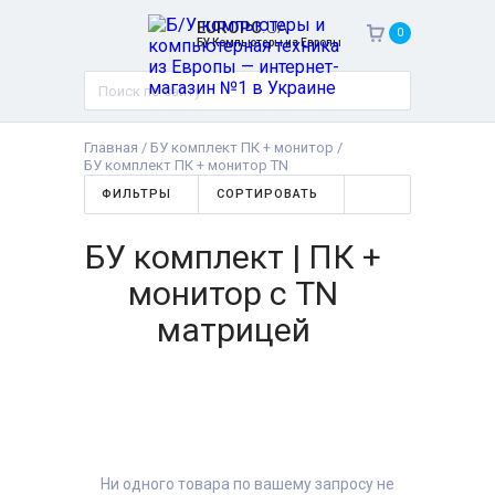
EUROPC
.UA
0
БУ Компьютеры из Европы
Главная
/
БУ комплект ПК + монитор
/
БУ комплект ПК + монитор TN
ФИЛЬТРЫ
СОРТИРОВАТЬ
БУ комплект | ПК +
монитор с TN
матрицей
Ни одного товара по вашему запросу не