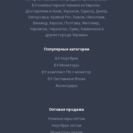
Процессор:
Intel®
Процессор:
Intel®
БУ компьютерной техники из Европы.
Core™ i7-8550U
Core™ i5-8400
Доставляем в Киев, Харьков, Одессу, Днепр,
Processor 8M Cache,
Processor 9M Cache,
up to 4.00 GHz
up to 4.00 GHz
Запорожье, Кривой Рог, Львов, Николаев,
Поколение
Поколение
Винницу, Херсон, Полтаву, Житомир,
Процессора:
Intel Core
Процессора:
Intel Core
Чернигов, Черкассы, Сумы, Каменское и
i7 - 8gen
i5 - 8gen
Форм-фактор:
USFF
Форм-фактор:
SFF
другие города Украины
Комплектация:
Комплектация:
Системный блок,
Системный блок,
монитор, кабели
монитор, кабели
Популярные категории
подключения,
подключения,
клавиатура, мышь,
клавиатура, мышь,
БУ Ноутбуки
гарантийный талон,
гарантийный талон,
БУ Мониторы
расходная накладная
расходная накладная
БУ комплект ПК + монитор
БУ Системные блоки
Аксессуары
Оптовая продажа
Компьютеры оптом
Ноутбуки оптом
Мониторы оптом