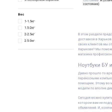
Состояние:
A (отли
состояние)
Диагональ:
15.6 дю
Разрешение Экрана
Вес
Количество ядер пр
Процессор:
AMD Ryz
1-1.5кг
Поколение Процесс
Ryzen 3
1.5-2кг
Видеокарта:
AMD Ra
2-2.5кг
В этом разделе предс
6 (Ryzen 4000/5000) 
Оперативная Памят
доставкой в Харьков.
2.5-3кг
Объём накопителя:
своих клиентов мы о
Тип матрицы:
IPS
Харькове? Мы поможем
Класс:
Для видеом
Вес:
1.5-2кг
магазина профессион
Операционная сист
10
Ноутбуки БУ 
Комплектация:
Ноут
устройство, наклей
(или доп. опция
гра
Давно прошло то вре
гарантийный талон,
переносными компьют
накладная
помощник. Этому во 
модели по вполне де
Сегодня можно купить
котором вам не подс
объявлений. И, конеч