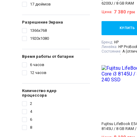
6200U / 8 GB RAM
17 дюймов
Операционная сист
11
7 380 грн
Цена:
Комплектация:
Ноут
устройство, наклей
Разрешение Экрана
(или доп. опция
гра
гарантийный талон,
КУПИТЬ
1366x768
накладная
1920x1080
Бренд:
HP
Линейка:
HP ProBoo
Состояние:
A (отли
состояние)
Время работы от батареи
Диагональ:
15.6 дю
6 часов
Разрешение Экрана
Количество ядер пр
12 часов
Процессор:
Intel Co
ядра, 4 потоки, 2.30
кеш
Поколение Процесс
Количество ядер
i5 - 6gen
процессора
Видеокарта:
Intel H
Оперативная Памят
2
Объём накопителя:
Тип матрицы:
TN
4
Класс:
Для бухгалт
6
офиса
Fujitsu LifeBook E54
Вес:
1.5-2кг
8
8145U / 8 GB RAM /
Операционная сист
10