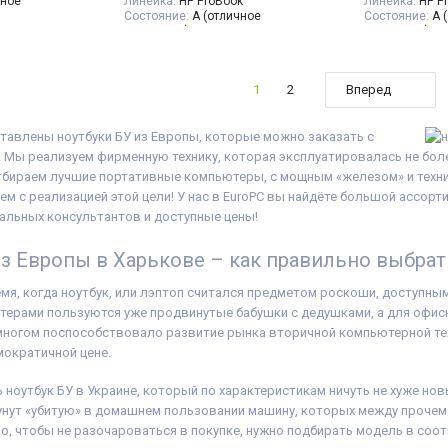
чное
Линейка:
HP ProBook
Линейка:
HP P
гарантийный т
Состояние:
A (отличное
Состояние:
A 
накладная
ймов
состояние)
состояние)
:
1920x1080
Диагональ:
15.6 дюймов
Диагональ:
14
оцессора:
4
Разрешение Экрана:
1366x768
Разрешение Э
en 3 5300U
Количество ядер процессора:
4
Время работы 
1
2
Вперед
ора:
AMD
Процессор:
Intel® Core™ i5-8265U
Количество яд
Processor 6M Cache, up to 3.90
Процессор:
In
deon RX Vega
GHz
Processor 8M C
тавлены ноутбуки БУ из Европы, которые можно заказать с
( - 1500 МГц)
Поколение Процессора:
Intel Core
GHz
ь:
8 GB (DDR4)
i5 - 8gen
Поколение Пр
 Мы реализуем фирменную технику, которая эксплуатировалась не более
240 GB SSD
Видеокарта:
Intel® UHD Graphics
i5 - 11gen
тбираем лучшие портативные компьютеры, с мощным «железом» и технич
for 8th Generation Intel®
Видеокарта:
I
 с реализацией этой цели! У нас в EuroPC вы найдёте большой ассорти
онтажа
Processors
Graphics
Оперативная Память:
8 GB (DDR4)
Оперативная 
альных консультантов и доступные цены!
ема:
Windows
Объём накопителя:
240 GB SSD
Объём накопи
Тип матрицы:
TN
Тип матрицы:
из Европы в Харькове – как правильно выбрат
бук, зарядное
Класс:
Для бухгалтеров, Для
Класс:
Ultrabo
ки на клавиши
офиса
Особенности:
вировка
),
Вес:
1.5-2кг
клавиатуры
мя, когда ноутбук, или лэптоп считался предметом роскоши, доступны
 расходная
Операционная система:
Windows
Вес:
1-1.5кг
ерами пользуются уже продвинутые бабушки с дедушками, а для офисн
10
Состояние бат
Комплектация:
Ноутбук, зарядное
Операционная
многом поспособствовало развитие рынка вторичной компьютерной те
устройство, наклейки на клавиши
11
мократичной цене.
(или доп. опция
гравировка
),
Комплектация
гарантийный талон, расходная
устройство, н
 ноутбук БУ в Украине, который по характеристикам ничуть не хуже нов
накладная
(или доп. опц
гарантийный т
унут «убитую» в домашнем пользовании машину, которых между прочем
накладная
но, чтобы не разочароваться в покупке, нужно подбирать модель в соот