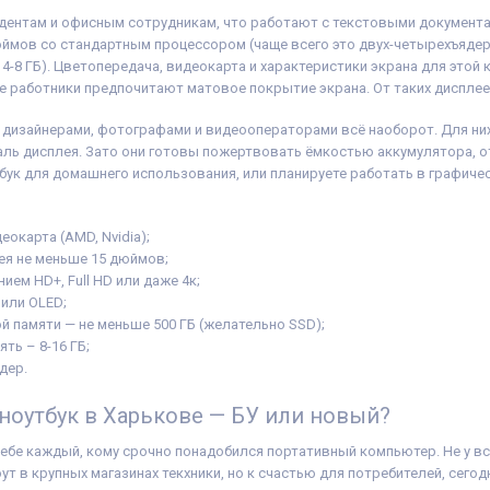
удентам и офисным сотрудникам, что работают с текстовыми документам
юймов со стандартным процессором (чаще всего это двух-четырехъядер
 4-8 ГБ). Цветопередача, видеокарта и характеристики экрана для этой 
е работники предпочитают матовое покрытие экрана. От таких дисплее
, дизайнерами, фотографами и видеооператорами всё наоборот. Для них
аль дисплея. Зато они готовы пожертвовать ёмкостью аккумулятора, 
тбук для домашнего использования, или планируете работать в графиче
окарта (AMD, Nvidia);
ея не меньше 15 дюймов;
ием HD+, Full HD или даже 4к;
 или OLED;
й памяти — не меньше 500 ГБ (желательно SSD);
ть – 8-16 ГБ;
дер.
 ноутбук в Харькове — БУ или новый?
себе каждый, кому срочно понадобился портативный компьютер. Не у 
т в крупных магазинах текхники, но к счастью для потребителей, сегод