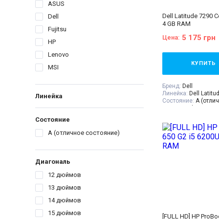
ASUS
Dell Latitude 7290 C
Dell
4 GB RAM
Fujitsu
5 175 грн
Цена:
HP
Lenovo
КУПИТЬ
MSI
Бренд:
Dell
Линейка:
Dell Latitu
Линейка
Состояние:
A (отли
состояние)
Диагональ:
12.5 дю
Состояние
Разрешение Экрана
Количество ядер пр
A (отличное состояние)
Процессор:
Intel® C
Processor 6M Cache,
GHz
Поколение Процесс
Диагональ
i5 - 8gen
Видеокарта:
Intel® 
12 дюймов
620
13 дюймов
Оперативная Памят
Объём накопителя:
14 дюймов
Тип матрицы:
TN
Класс:
Для офиса
15 дюймов
[FULL HD] HP ProBo
Вес:
1.5-2кг