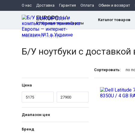
О нас
Доставка
Гарантия
Оплата
Обмен и возврат
EUROPC
.UA
Каталог товаров
БУ Компьютеры из Европы
Главная
/
БУ Ноутбуки
Б/У ноутбуки с доставкой
Сортировать:
по п
Цена
Диапазон цен
Бренд