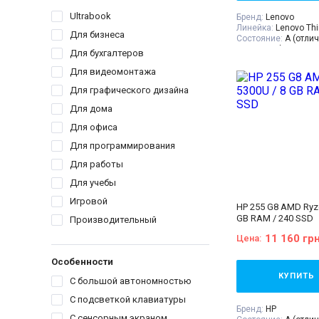
Ultrabook
Бренд:
Lenovo
Линейка:
Lenovo Th
Для бизнеса
Состояние:
A (отли
состояние)
Для бухгалтеров
Диагональ:
15.6 дю
Разрешение Экрана
Для видеомонтажа
Количество ядер пр
Для графического дизайна
Процессор:
Intel® C
Processor 6M Cache,
Для дома
GHz
Поколение Процесс
Для офиса
i5 - 8gen
Для программирования
Видеокарта:
Intel® 
620
Для работы
Оперативная Памят
Объём накопителя:
Для учебы
Тип матрицы:
IPS
Класс:
Для бизнеса
Игровой
HP 255 G8 AMD Ryze
Вес:
1.5-2кг
GB RAM / 240 SSD
Производительный
Операционная сист
10
11 160 гр
Цена:
Комплектация:
Ноут
устройство, наклей
Особенности
(или доп. опция
гра
гарантийный талон,
КУПИТЬ
С большой автономностью
накладная
С подсветкой клавиатуры
Бренд:
HP
С сенсорным экраном