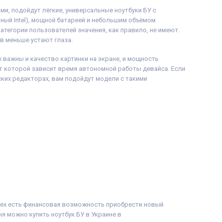
и, подойдут лёгкие, универсальные ноутбуки БУ с
ный Intel), мощной батареей и небольшим объёмом
категории пользователей значения, как правило, не имеют.
в меньше устают глаза.
 важны и качество картинки на экране, и мощность
от которой зависит время автономной работы девайса. Если
ских редакторах, вам подойдут модели с такими
всех есть финансовая возможность приобрести новый
ня можно купить ноутбук БУ в Украине в