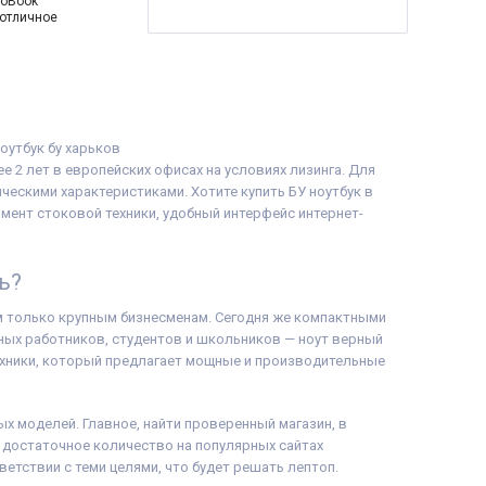
roBook
алон, расходная
(отличное
 дюймов
крана:
1920x1080
от батареи:
6 часов
ер процессора:
4
tel® Core™ i5-1135G7
ache, up to 4.20
оцессора:
Intel Core
 2 лет в европейских офисах на условиях лизинга. Для
ескими характеристиками. Хотите купить БУ ноутбук в
ntel® Iris® Xe
мент стоковой техники, удобный интерфейс интернет-
Память:
8 GB (DDR4)
теля:
240 GB SSD
IPS
ь?
ok
С подсветкой
м только крупным бизнесменам. Сегодня же компактными
ых работников, студентов и школьников — ноут верный
ареи:
90%+
 система:
Windows
хники, который предлагает мощные и производительные
:
Ноутбук, зарядное
аклейки на клавиши
ых моделей. Главное, найти проверенный магазин, в
ия
гравировка
),
алон, расходная
 достаточное количество на популярных сайтах
ветствии с теми целями, что будет решать лептоп.