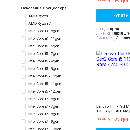
8 190 грн
Цена:
Комплектация:
Ноут
устройство, наклей
Поколение Процессора
(или доп. опция
гра
гарантийный талон,
AMD Ryzen 3
КУПИТЬ
накладная
AMD Ryzen 7
Бренд:
Fujitsu
Intel Core i3 - 8gen
Линейка:
Fujitsu Lif
Состояние:
A (отли
Intel Core i3 - 11gen
состояние)
Intel Core i5 - 6gen
Диагональ:
14 дюй
Разрешение Экрана
Intel Core i5 - 7gen
Количество ядер пр
Процессор:
Intel® C
Intel Core i5 - 8gen
Processor 4M Cache,
GHz
Intel Core i5 - 9gen
Поколение Процесс
Intel Core i5 - 10gen
i3 - 8gen
Видеокарта:
Intel® 
Intel Core i5 - 11gen
for 8th Generation In
Processors
Intel Core i5 - 12gen
Оперативная Памят
Intel Core i7 - 6gen
Объём накопителя:
Тип матрицы:
IPS
Intel Core i7 - 7gen
Lenovo ThinkPad L1
Класс:
Для бизнеса
1135G7/ 8 GB RAM 
Вес:
1.5-2кг
Intel Core i7 - 8gen
Операционная сист
9 135 грн
Цена:
10
Intel Core i7 - 9gen
Комплектация:
Ноут
Intel Core i7 - 10gen
устройство, наклей