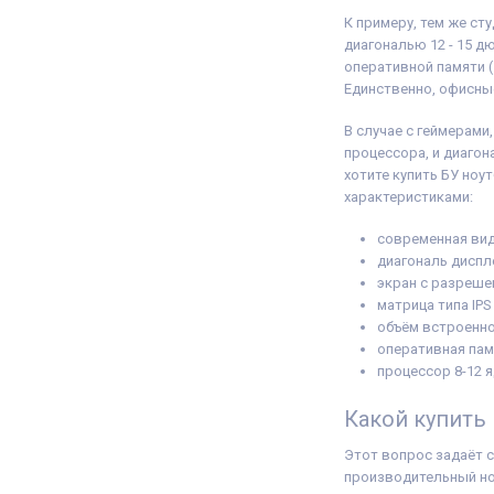
К примеру, тем же ст
диагональю 12 - 15 д
оперативной памяти (
Единственно, офисны
В случае с геймерами
процессора, и диагон
хотите купить БУ ноу
характеристиками:
современная виде
диагональ диспл
экран с разрешен
матрица типа IPS
объём встроенно
оперативная памя
процессор 8-12 я
Какой купить
Этот вопрос задаёт 
производительный ноу