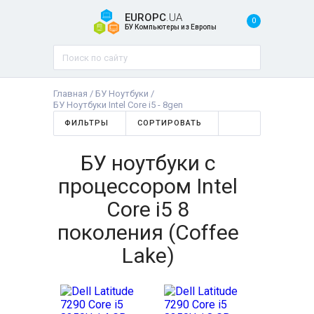
EUROPC
.UA
0
БУ Компьютеры из Европы
Главная
/
БУ Ноутбуки
/
БУ Ноутбуки Intel Core i5 - 8gen
ФИЛЬТРЫ
СОРТИРОВАТЬ
БУ ноутбуки с
процессором Intel
Core i5 8
поколения (Coffee
Lake)