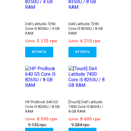
Dell Latitude 7290
Dell Latitude 7290
Core i5 8350U / 4 GB
Core i5 8350U / 8 GB
RAM
RAM
5 175 грн
6 210 грн
Цена:
Цена:
КУПИТЬ
КУПИТЬ
Бренд:
Dell
Бренд:
Dell
Линейка:
Dell Latitude
Линейка:
Dell Latitude
Состояние:
A
Состояние:
A
(отличное состояние)
(отличное состояние)
Диагональ:
12.5
Диагональ:
12.5
дюймов
дюймов
Разрешение Экрана:
Разрешение Экрана:
1366x768
1366x768
Количество ядер
Количество ядер
HP ProBook 640 G5
[Touch] Dell Latitude
процессора:
4
процессора:
4
Core i5 8265U / 8 GB
7400 Core i5 8265U /
Процессор:
Intel®
Процессор:
Intel®
RAM
8 GB RAM
Core™ i5-8350U
Core™ i5-8350U
Processor 6M Cache,
Processor 6M Cache,
8 595 грн
8 600 грн
Цена:
Цена:
up to 3.60 GHz
up to 3.60 GHz
9 135 грн
9 284 грн
Поколение
Поколение
Процессора:
Intel Core
Процессора:
Intel Core