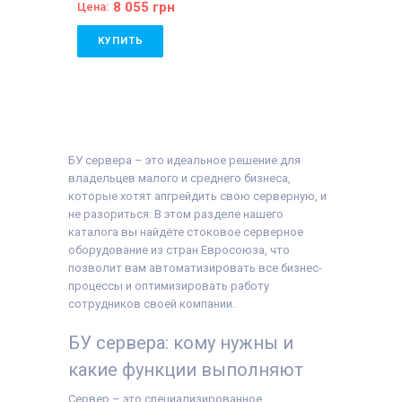
8 055 грн
Цена:
КУПИТЬ
Количество
процессоров:
1
Бренд:
Dell
Форм-фактор:
1U
Количество блоков
питание:
2
Количество ядер
БУ сервера – это идеальное решение для
процессора:
4
владельцев малого и среднего бизнеса,
Форм-фактор Диска:
которые хотят апгрейдить свою серверную, и
3.5
Оперативная Память:
не разориться. В этом разделе нашего
8 GB
каталога вы найдёте стоковое серверное
Поколение
оборудование из стран Евросоюза, что
Процессора:
Intel
Xeon E5
позволит вам автоматизировать все бизнес-
Слотов под память:
6
процессы и оптимизировать работу
Процессор:
Intel®
сотрудников своей компании.
Xeon® E5-1410
БУ сервера: кому нужны и
какие функции выполняют
Сервер – это специализированное