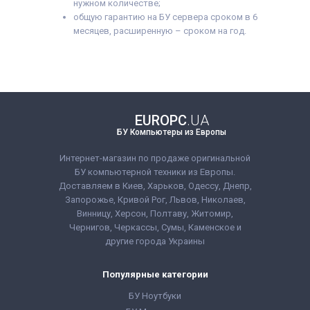
нужном количестве;
общую гарантию на БУ сервера сроком в 6
месяцев, расширенную – сроком на год.
EUROPC
.UA
БУ Компьютеры из Европы
Интернет-магазин по продаже оригинальной
БУ компьютерной техники из Европы.
Доставляем в Киев, Харьков, Одессу, Днепр,
Запорожье, Кривой Рог, Львов, Николаев,
Винницу, Херсон, Полтаву, Житомир,
Чернигов, Черкассы, Сумы, Каменское и
другие города Украины
Популярные категории
БУ Ноутбуки