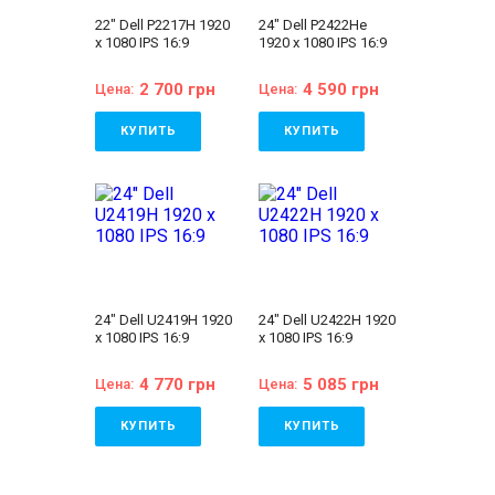
гарантийный талон,
22" Dell P2217H 1920
24" Dell P2422He
расходная накладная
x 1080 IPS 16:9
1920 x 1080 IPS 16:9
2 700 грн
4 590 грн
Цена:
Цена:
КУПИТЬ
КУПИТЬ
Состояние:
A
Состояние:
A
(отличное состояние)
(отличное состояние)
Бренд:
Dell
Бренд:
Dell
Диагональ:
22 дюйма
Диагональ:
24 дюйма
Тип матрицы:
IPS
Тип матрицы:
IPS
Разрешение Экрана:
Разрешение Экрана:
1920x1080
1920x1080
Соотношение сторон:
Соотношение сторон:
16:9
16:9
24" Dell U2419H 1920
24" Dell U2422H 1920
VGA:
Есть
VGA:
Нет
x 1080 IPS 16:9
x 1080 IPS 16:9
DVI:
Нет
DVI:
Нет
DisplayPort:
Есть
DisplayPort:
Есть
HDMI:
Есть
HDMI:
Есть
4 770 грн
5 085 грн
Цена:
Цена:
Комплектация:
Комплектация:
Монитор, кабель
Монитор, кабель
питания 220В,
питания 220В,
КУПИТЬ
КУПИТЬ
сигнальный кабель
сигнальный кабель
(на выбор),
(на выбор),
Состояние:
A
Состояние:
A
гарантийный талон,
гарантийный талон,
(отличное состояние)
(отличное состояние)
расходная накладная
расходная накладная