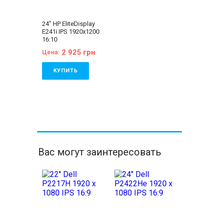
24" HP EliteDisplay
E241i IPS 1920x1200
16:10
2 925 грн
Цена:
КУПИТЬ
Состояние:
A
(отличное состояние)
Бренд:
HP
Диагональ:
24 дюйма
Тип матрицы:
IPS
Разрешение Экрана:
1920x1200
Соотношение сторон:
Вас могут заинтересовать
16:10
VGA:
Есть
DVI:
Есть
DisplayPort:
Есть
HDMI:
Нет
Комплектация:
Монитор, кабель
питания 220В,
сигнальный кабель
(на выбор),