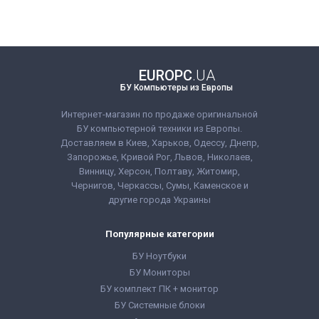
Бренд:
Dell
Бренд:
Dell
Диагональ:
24 дюйма
Диагональ:
24 дюйма
Тип матрицы:
IPS
Тип матрицы:
IPS
Разрешение Экрана:
Разрешение Экрана:
1920x1080
1920x1080
Соотношение сторон:
Соотношение сторон:
16:9
16:9
EUROPC
.UA
Класс:
Для
VGA:
Нет
БУ Компьютеры из Европы
дизайнеров
DVI:
Нет
VGA:
Нет
DisplayPort:
Есть
DVI:
Нет
HDMI:
Есть
Интернет-магазин по продаже оригинальной
DisplayPort:
Есть
Комплектация:
БУ компьютерной техники из Европы.
HDMI:
Есть
Монитор, кабель
Доставляем в Киев, Харьков, Одессу, Днепр,
Комплектация:
питания 220В,
Монитор, кабель
сигнальный кабель
Запорожье, Кривой Рог, Львов, Николаев,
питания 220В,
(на выбор),
Винницу, Херсон, Полтаву, Житомир,
сигнальный кабель
гарантийный талон,
Чернигов, Черкассы, Сумы, Каменское и
(на выбор),
расходная накладная
гарантийный талон,
другие города Украины
расходная накладная
Популярные категории
БУ Ноутбуки
БУ Мониторы
БУ комплект ПК + монитор
БУ Системные блоки