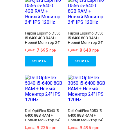
Fujitsu Esprimo D556
Fujitsu Esprimo D556
i5-6400 4GB RAM +
i5-6400 8GB RAM +
Новый Монитор 24"
Новый Монитор 24"
IPS 120Hz
IPS 120Hz
7 695 грн
8 640 грн
Цена:
Цена:
КУПИТЬ
КУПИТЬ
Бренд:
Fujitsu
Бренд:
Fujitsu
Количество ядер
Количество ядер
процессора:
4
процессора:
4
Тип матрицы:
IPS
Тип матрицы:
IPS
Диагональ:
24 дюйма
Диагональ:
24 дюйма
Разрешение Экрана:
Разрешение Экрана:
1920x1080
1920x1080
Объём накопителя:
Объём накопителя:
120 GB SSD
120 GB SSD
Dell OptiPlex 5040 i5-
Dell OptiPlex 3050 i5-
Оперативная Память:
Оперативная Память:
6400 8GB RAM +
6400 8GB RAM +
4 GB (DDR4)
8 GB (DDR4)
Новый Монитор 24"
Новый Монитор 24"
Видеокарта:
Intel® HD
Видеокарта:
Intel® HD
IPS 120Hz
IPS 120Hz
Graphics 530
Graphics 530
9 225 грн
9 495 грн
Цена:
Цена:
Процессор:
Intel®
Процессор:
Intel®