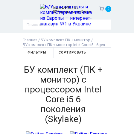
EUROPC
.UA
0
БУ Компьютеры из Европы
Главная
/
БУ комплект ПК + монитор
/
БУ комплект ПК + монитор Intel Core i5 - 6gen
ФИЛЬТРЫ
СОРТИРОВАТЬ
БУ комплект (ПК +
монитор) с
процессором Intel
Core i5 6
поколения
(Skylake)