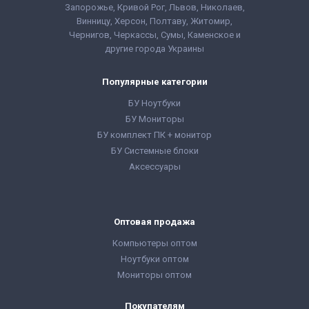
up to 4.00 GHz
up to 4.00 GHz
Запорожье, Кривой Рог, Львов, Николаев,
Поколение
Поколение
Винницу, Херсон, Полтаву, Житомир,
Процессора:
Intel Core
Процессора:
Intel Core
Чернигов, Черкассы, Сумы, Каменское и
i7 - 8gen
i5 - 8gen
Форм-фактор:
USFF
Форм-фактор:
SFF
другие города Украины
Комплектация:
Комплектация:
Системный блок,
Системный блок,
монитор, кабели
монитор, кабели
Популярные категории
подключения,
подключения,
клавиатура, мышь,
клавиатура, мышь,
БУ Ноутбуки
гарантийный талон,
гарантийный талон,
БУ Мониторы
расходная накладная
расходная накладная
БУ комплект ПК + монитор
БУ Системные блоки
Аксессуары
Оптовая продажа
Компьютеры оптом
Ноутбуки оптом
Мониторы оптом
Покупателям