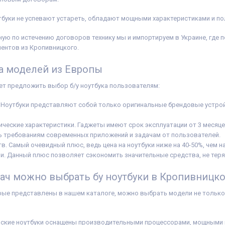
утбуки не успевают устареть, обладают мощными характеристиками и п
ную по истечению договоров технику мы и импортируем в Украине, где 
иентов из Кропивницкого.
 моделей из Европы
ет предложить выбор б/у ноутбука пользователям:
 Ноутбуки представляют собой только оригинальные брендовые устрой
ические характеристики. Гаджеты имеют срок эксплуатации от 3 месяцев
 требованиям современных приложений и задачам от пользователей.
в. Самый очевидный плюс, ведь цена на ноутбуки ниже на 40-50%, чем 
и. Данный плюс позволяет сэкономить значительные средства, не теря
дач можно выбрать бу ноутбуки в Кропивницк
рые представлены в нашем каталоге, можно выбрать модели не только
рские ноутбуки оснащены производительными процессорами, мощными 