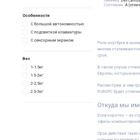
Линейка:
Dell Latitu
Состояние:
A (отли
состояние)
Диагональ:
14 дюй
Особенности
Разрешение Экрана
С большой автономностью
Количество ядер пр
Процессор:
Intel® C
С подсветкой клавиатуры
Processor 6M Cache,
GHz
С сенсорным экраном
Роль ноутбука в ныне
Поколение Процесс
i5 - 8gen
многие сталкиваются 
Видеокарта:
Intel® 
срок.
for 8th Generation In
Вес
Processors
Оперативная Памят
1-1.5кг
В таком случае отлич
(DDR4)
Европы, которые можн
1.5-2кг
Объём накопителя:
Тип матрицы:
IPS
2-2.5кг
Класс:
Для бухгалт
Рассмотрим, в чем пр
офиса
2.5-3кг
EUROPC будет отличн
Особенности:
С се
экраном
Откуда мы им
Вес:
1.5-2кг
Операционная сист
10
Если коротко — из ст
Комплектация:
Ноут
офисы компьютерной те
устройство, наклей
(или доп. опция
гра
гарантийный талон,
Срок действия таких 
накладная
новыми моделями по