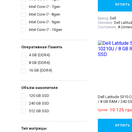
КУПИТЬ
Intel Core i7 - 7gen
Intel Core i7 - 8gen
Бренд:
Dell
Intel Core i7 - 9gen
Линейка:
Dell Latitu
Состояние:
A (отли
Intel Core i7 - 10gen
состояние)
Диагональ:
14 дюй
Разрешение Экрана
Количество ядер пр
Оперативная Память
Процессор:
Intel® C
(4 МБ кэш-памяти, т
4 GB (DDR4)
частота до 3,40 ГГц)
8 GB (DDR4)
Поколение Процесс
i7 - 6gen
16 GB (DDR4)
Видеокарта:
Intel® 
520
Оперативная Памят
Объём накопителя:
Объём накопителя
Тип матрицы:
IPS
Класс:
Ultrabook
120 GB SSD
Dell Latitude 5310 
Вес:
1.5-2кг
/ 8 GB RAM / 240 S
Операционная сист
240 GB SSD
10
10 125 гр
Цена:
512 GB SSD
Комплектация:
Ноут
устройство, наклей
(или доп. опция
гра
гарантийный талон,
КУПИТЬ
Тип матрицы
накладная