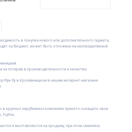
(отличное
крана:
1366x768
ер процессора:
4
tel® Core™ i5-8365U
ache, up to 4.10
оцессора:
Intel Core
бходимость в покупке нового или дополнительного гаджета,
ntel® UHD Graphics
ion Intel®
ходит за бюджет, может быть отложена на неопределённый
Память:
8 GB (DDR4)
теля:
240 GB SSD
TN
ебы
м не потеряв в производительности и качестве.
 система:
Windows
оутбук бу в Кропивницком в нашем интернет-магазине
:
Ноутбук, зарядное
.
аклейки на клавиши
ия
гравировка
),
алон, расходная
 то в крупных зарубежных компаниях принято оснащать свои
 Fujitsu.
ваются и выставляются на продажу, при этом сменяясь