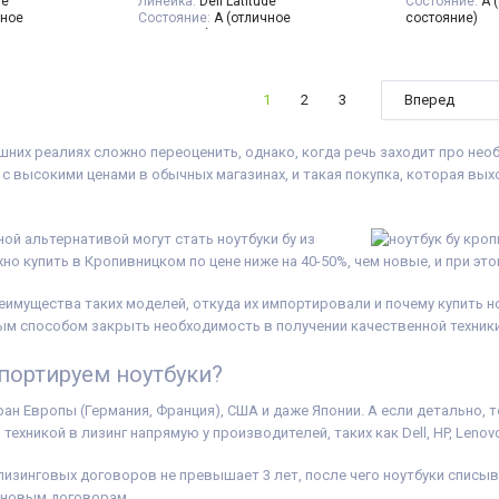
de
Линейка:
Dell Latitude
Состояние:
A 
чное
Состояние:
A (отличное
состояние)
состояние)
Разрешение Э
мов
Диагональ:
14 дюймов
Количество яд
:
1920x1080
Разрешение Экрана:
1920x1080
Процессор:
In
оцессора:
4
Количество ядер процессора:
4
Processor 6M C
1
2
3
Вперед
ore™ i5-8265U
Процессор:
Intel® Core™ i5-8250U
GHz
 up to 3.90
Processor 6M Cache, up to 3.40
Поколение Пр
GHz
i5 - 8gen
шних реалиях сложно переоценить, однако, когда речь заходит про нео
ора:
Intel Core
Поколение Процессора:
Intel Core
Видеокарта:
I
i5 - 8gen
for 8th Generat
с высокими ценами в обычных магазинах, и такая покупка, которая вы
UHD Graphics
Видеокарта:
Intel® UHD Graphics
Processors
tel®
620
Оперативная 
Оперативная Память:
16 GB
Объём накопи
ь:
16 GB
(DDR4)
Тип матрицы:
ной альтернативой могут стать ноутбуки бу из
Объём накопителя:
240 GB SSD
Класс:
Для уч
о купить в Кропивницком по цене ниже на 40-50%, чем новые, и при это
240 GB SSD
Тип матрицы:
IPS
Вес:
1.5-2кг
Класс:
Производительный
Операционная
еров, Для
Вес:
1.5-2кг
11
еимущества таких моделей, откуда их импортировали и почему купить н
Операционная система:
Windows
Комплектация
ым способом закрыть необходимость в получении качественной техники
нсорным
10
устройство, н
Комплектация:
Ноутбук, зарядное
(или доп. опц
портируем ноутбуки?
устройство, наклейки на клавиши
гарантийный т
ема:
Windows
(или доп. опция
гравировка
),
накладная
гарантийный талон, расходная
ран Европы (Германия, Франция), США и даже Японии. А если детально,
бук, зарядное
накладная
хникой в лизинг напрямую у производителей, таких как Dell, HP, Lenovo,
ки на клавиши
вировка
),
 расходная
лизинговых договоров не превышает 3 лет, после чего ноутбуки списы
 новым договорам.