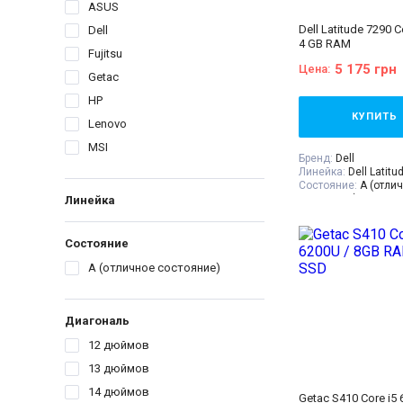
ASUS
Dell Latitude 7290 C
Dell
4 GB RAM
Fujitsu
5 175 грн
Цена:
Getac
HP
КУПИТЬ
Lenovo
MSI
Бренд:
Dell
Линейка:
Dell Latitu
Состояние:
A (отли
состояние)
Линейка
Диагональ:
12.5 дю
Разрешение Экрана
Количество ядер пр
Состояние
Процессор:
Intel® C
Processor 6M Cache,
A (отличное состояние)
GHz
Поколение Процесс
i5 - 8gen
Диагональ
Видеокарта:
Intel® 
620
12 дюймов
Оперативная Памят
Объём накопителя:
13 дюймов
Тип матрицы:
TN
Класс:
Для офиса
14 дюймов
Getac S410 Core i5
Вес:
1.5-2кг