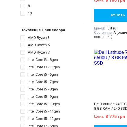
8 100 грн
Цена:
Комплектация:
Ноут
8
устройство, наклей
(или доп. опция
гра
10
гарантийный талон,
КУПИТЬ
накладная
Бренд:
Fujitsu
Поколение Процессора
Состояние:
A (отли
состояние)
AMD Ryzen 3
Диагональ:
15.6 дю
AMD Ryzen 5
Разрешение Экрана
Количество ядер пр
AMD Ryzen 7
Процессор:
Intel® C
3 МБ кэш-памяти, т
Intel Core i3 - 8gen
частота до 2,80 ГГц
Поколение Процесс
Intel Core i3 - 11gen
i5 - 6gen
Intel Core i5 - 6gen
Видеокарта:
Intel® 
520
Intel Core i5 - 7gen
Оперативная Памят
Объём накопителя:
Intel Core i5 - 8gen
Тип матрицы:
IPS
Intel Core i5 - 9gen
Вес:
1.5-2кг
Intel Core i5 - 10gen
Dell Latitude 7480 C
8 GB RAM / 240 SS
Intel Core i5 - 11gen
8 775 грн
Цена:
Intel Core i5 - 12gen
Intel Core i7 - 6gen