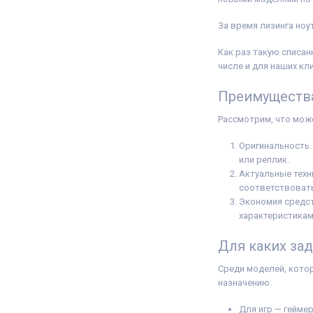
За время лизинга но
Как раз такую списан
числе и для наших кл
Преимущества
Рассмотрим, что мож
Оригинальность.
или реплик.
Актуальные техн
соответствовать
Экономия средст
характеристикам
Для каких за
Среди моделей, кото
назначению:
Для игр — гейме