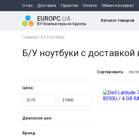
О нас
Доставка
Гарантия
Оплата
Обмен и возврат
EUROPC
.UA
Каталог товаров
БУ Компьютеры из Европы
Главная
/
БУ Ноутбуки
Б/У ноутбуки с доставкой
Сортировать:
по п
Цена
Диапазон цен
Бренд