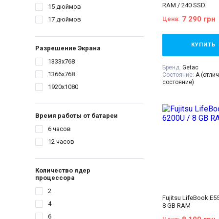
RAM / 240 SSD
15 дюймов
Операционная сист
11
7 290 грн
Цена:
17 дюймов
Комплектация:
Ноут
устройство, наклей
(или доп. опция
гра
гарантийный талон,
КУПИТЬ
Разрешение Экрана
накладная
1333x768
Бренд:
Getac
1366x768
Состояние:
A (отли
состояние)
1920x1080
Диагональ:
14 дюй
Разрешение Экрана
Количество ядер пр
Процессор:
Intel® C
Время работы от батареи
Processor 3M Cache,
GHz
6 часов
Поколение Процесс
i5 - 6gen
12 часов
Видеокарта:
Intel® 
520
Оперативная Памят
Количество ядер
Объём накопителя:
процессора
Тип матрицы:
TN
Класс:
Для бизнеса
2
Защищенный
Fujitsu LifeBook E55
Вес:
1.5-2кг
4
8 GB RAM
Операционная сист
10
6