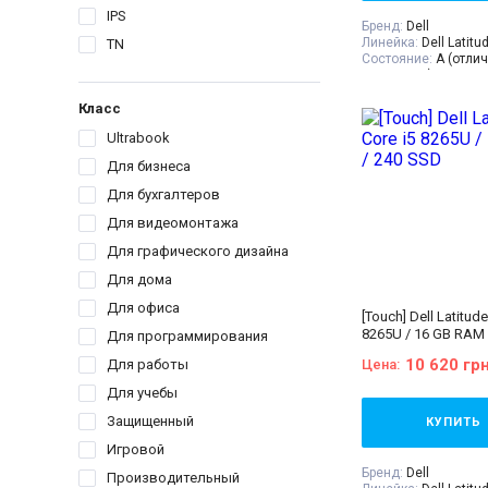
IPS
Бренд:
Dell
Линейка:
Dell Latitu
TN
Состояние:
A (отли
состояние)
Диагональ:
13.3 дю
Класс
Разрешение Экрана
Количество ядер пр
Ultrabook
Процессор:
Intel® C
Processor 6M Cache,
Для бизнеса
GHz
Поколение Процесс
Для бухгалтеров
i5 - 10gen
Для видеомонтажа
Видеокарта:
Intel® 
for 10th Gen Intel® 
Для графического дизайна
Оперативная Памят
Объём накопителя:
Для дома
Тип матрицы:
IPS
Класс:
Для учебы
Для офиса
[Touch] Dell Latitud
Вес:
1.5-2кг
8265U / 16 GB RAM 
Для программирования
Операционная сист
11
10 620 гр
Для работы
Цена:
Комплектация:
Ноут
устройство, наклей
Для учебы
(или доп. опция
гра
гарантийный талон,
Защищенный
КУПИТЬ
накладная
Игровой
Бренд:
Dell
Производительный