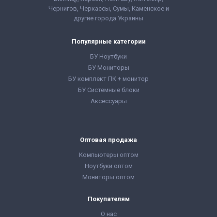
Процессора:
Intel Core
Процессора:
Intel Core
Чернигов, Черкассы, Сумы, Каменское и
i5 - 6gen
i5 - 8gen
Форм-фактор:
SFF
Форм-фактор:
SFF
другие города Украины
Комплектация:
Комплектация:
Системный блок,
Системный блок,
монитор, кабели
монитор, кабели
Популярные категории
подключения,
подключения,
клавиатура, мышь,
клавиатура, мышь,
БУ Ноутбуки
гарантийный талон,
гарантийный талон,
БУ Мониторы
расходная накладная
расходная накладная
БУ комплект ПК + монитор
БУ Системные блоки
Аксессуары
Оптовая продажа
Компьютеры оптом
Ноутбуки оптом
Мониторы оптом
Покупателям
О нас