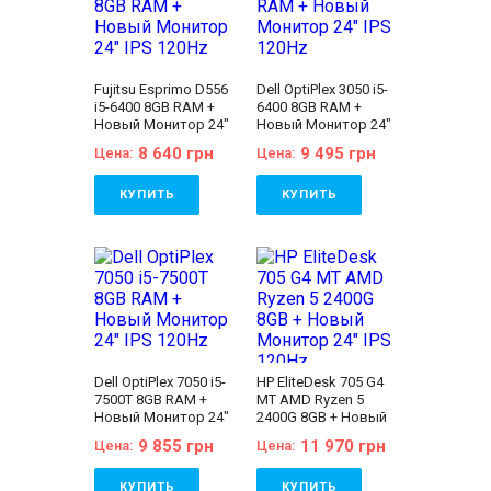
Fujitsu Esprimo D556
Dell OptiPlex 3050 i5-
i5-6400 8GB RAM +
6400 8GB RAM +
Новый Монитор 24"
Новый Монитор 24"
IPS 120Hz
IPS 120Hz
8 640 грн
9 495 грн
Цена:
Цена:
КУПИТЬ
КУПИТЬ
Бренд:
Fujitsu
Бренд:
Dell
Количество ядер
Количество ядер
процессора:
4
процессора:
4
Тип матрицы:
IPS
Тип матрицы:
IPS
Диагональ:
24 дюйма
Диагональ:
24 дюйма
Разрешение Экрана:
Разрешение Экрана:
1920x1080
1920x1080
Объём накопителя:
Объём накопителя:
120 GB SSD
240 GB SSD
Dell OptiPlex 7050 i5-
HP EliteDesk 705 G4
Оперативная Память:
Оперативная Память:
7500T 8GB RAM +
MT AMD Ryzen 5
8 GB (DDR4)
8 GB (DDR4)
Новый Монитор 24"
2400G 8GB + Новый
Видеокарта:
Intel® HD
Видеокарта:
Intel® HD
IPS 120Hz
Монитор 24" IPS
Graphics 530
Graphics 530
9 855 грн
11 970 грн
Цена:
Цена:
120Hz
Процессор:
Intel®
Процессор:
Intel®
Core™ i5-6400
Core™ i5-6400
Processor 6M Cache,
Processor 6M Cache,
КУПИТЬ
КУПИТЬ