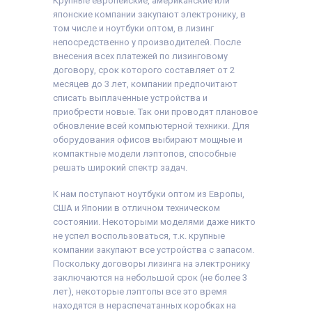
Крупные европейские, американские или
японские компании закупают электронику, в
том числе и ноутбуки оптом, в лизинг
непосредственно у производителей. После
внесения всех платежей по лизинговому
договору, срок которого составляет от 2
месяцев до 3 лет, компании предпочитают
списать выплаченные устройства и
приобрести новые. Так они проводят плановое
обновление всей компьютерной техники. Для
оборудования офисов выбирают мощные и
компактные модели лэптопов, способные
решать широкий спектр задач.
К нам поступают ноутбуки оптом из Европы,
США и Японии в отличном техническом
состоянии. Некоторыми моделями даже никто
не успел воспользоваться, т.к. крупные
компании закупают все устройства с запасом.
Поскольку договоры лизинга на электронику
заключаются на небольшой срок (не более 3
лет), некоторые лэптопы все это время
находятся в нераспечатанных коробках на