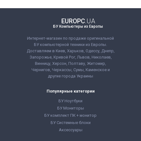
Форм-фактор Диска:
3.5
Оперативная Память:
8 GB
Количество блоков
EUROPC
.UA
питание:
2
БУ Компьютеры из Европы
Количество ядер
процессора:
4
Поколение
Интернет-магазин по продаже оригинальной
Процессора:
Intel
БУ компьютерной техники из Европы.
Xeon E5
Доставляем в Киев, Харьков, Одессу, Днепр,
Слотов под память:
6
Процессор:
Intel®
Запорожье, Кривой Рог, Львов, Николаев,
Xeon® E5-1410
Винницу, Херсон, Полтаву, Житомир,
Чернигов, Черкассы, Сумы, Каменское и
другие города Украины
Популярные категории
БУ Ноутбуки
БУ Мониторы
БУ комплект ПК + монитор
БУ Системные блоки
Аксессуары