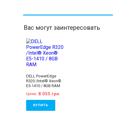
Вас могут заинтересовать
DELL PowerEdge
R320 /Intel® Xeon®
E5-1410 / 8GB RAM
8 055 грн
Цена:
КУПИТЬ
Количество
процессоров:
1
Бренд:
Dell
Форм-фактор:
1U