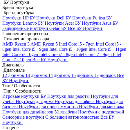
БУ Ноутбуки
Бренд ноутбука
Бренд ноутбука
Ноутбуки HP БУ
Ноутбуки Dell БУ
Ноутбуки Fujitsu БУ
Ноутбуки Lenovo БУ
Ноутбуки Acer БУ
Ноутбуки Asus БУ
Защищенные ноутбуки Getac БУ
Все БУ Ноутбуки
Поколение процессора
Поколение процессора
AMD Ryzen 3
AMD Ryzen 5
Intel Core i5 - 7gen
Intel Core i5 -
8gen
Intel Core i5 - 9gen
Intel Core i5 - 10gen
Intel Core i5 - 11gen
Intel Core i7 - 6gen
Intel Core i7 - 8gen
Intel Core i7 - 9gen
Intel
Core i7 - 10gen
Все БУ Ноутбуки
Диагональ
Диагональ
12 дюймов
13 дюймов
14 дюймов
15 дюймов
17 дюймов
Все
БУ Ноутбуки
Тип / Особенности
Тип / Особенности
Игровые ноутбуки БУ
Ноутбуки для работы
Ноутбуки для
учебы
Ноутбуки для дома
Ноутбуки для офиса
Ноутбуки для
бизнеса
Ноутбуки для программистов
Ноутбуки для монтажа
Ноутбуки для дизайнеров
Ультрабуки
Ноутбуки с подсветкой
Сенсорные ноутбуки
С большой автономностью
Все БУ
Ноутбуки
По цене