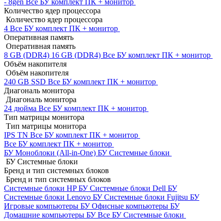
- 8gen
Все БУ комплект ПК + монитор
Количество ядер процессора
Количество ядер процессора
4
Все БУ комплект ПК + монитор
Оперативная память
Оперативная память
8 GB (DDR4)
16 GB (DDR4)
Все БУ комплект ПК + монитор
Объём накопителя
Объём накопителя
240 GB SSD
Все БУ комплект ПК + монитор
Диагональ монитора
Диагональ монитора
24 дюйма
Все БУ комплект ПК + монитор
Тип матрицы монитора
Тип матрицы монитора
IPS
TN
Все БУ комплект ПК + монитор
Все БУ комплект ПК + монитор
БУ Моноблоки (All-in-One)
БУ Системные блоки
БУ Системные блоки
Бренд и тип системных блоков
Бренд и тип системных блоков
Системные блоки HP БУ
Системные блоки Dell БУ
Системные блоки Lenovo БУ
Системные блоки Fujitsu БУ
Игровые компьютеры БУ
Офисные компьютеры БУ
Домашние компьютеры БУ
Все БУ Системные блоки