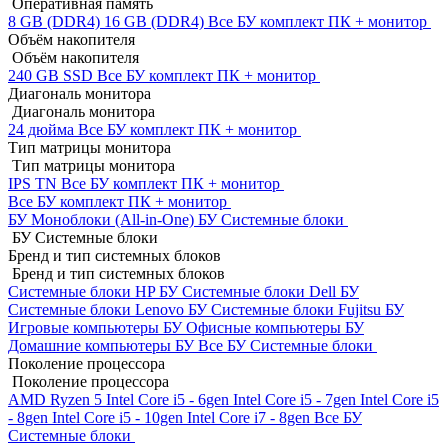
Оперативная память
8 GB (DDR4)
16 GB (DDR4)
Все БУ комплект ПК + монитор
Объём накопителя
Объём накопителя
240 GB SSD
Все БУ комплект ПК + монитор
Диагональ монитора
Диагональ монитора
24 дюйма
Все БУ комплект ПК + монитор
Тип матрицы монитора
Тип матрицы монитора
IPS
TN
Все БУ комплект ПК + монитор
Все БУ комплект ПК + монитор
БУ Моноблоки (All-in-One)
БУ Системные блоки
БУ Системные блоки
Бренд и тип системных блоков
Бренд и тип системных блоков
Системные блоки HP БУ
Системные блоки Dell БУ
Системные блоки Lenovo БУ
Системные блоки Fujitsu БУ
Игровые компьютеры БУ
Офисные компьютеры БУ
Домашние компьютеры БУ
Все БУ Системные блоки
Поколение процессора
Поколение процессора
AMD Ryzen 5
Intel Core i5 - 6gen
Intel Core i5 - 7gen
Intel Core i5
- 8gen
Intel Core i5 - 10gen
Intel Core i7 - 8gen
Все БУ
Системные блоки