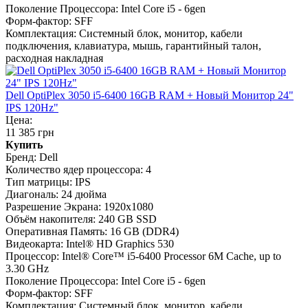
Поколение Процессора:
Intel Core i5 - 6gen
Форм-фактор:
SFF
Комплектация:
Системный блок, монитор, кабели
подключения, клавиатура, мышь, гарантийный талон,
расходная накладная
Dell OptiPlex 3050 i5-6400 16GB RAM + Новый Монитор 24"
IPS 120Hz"
Цена:
11 385 грн
Купить
Бренд:
Dell
Количество ядер процессора:
4
Тип матрицы:
IPS
Диагональ:
24 дюйма
Разрешение Экрана:
1920x1080
Объём накопителя:
240 GB SSD
Оперативная Память:
16 GB (DDR4)
Видеокарта:
Intel® HD Graphics 530
Процессор:
Intel® Core™ i5-6400 Processor 6M Cache, up to
3.30 GHz
Поколение Процессора:
Intel Core i5 - 6gen
Форм-фактор:
SFF
Комплектация:
Системный блок, монитор, кабели