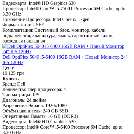
Видеокарта:
Intel® HD Graphics 630
Процессор:
Intel® Core™ i5-7500T Processor 6M Cache, up to
3.30 GHz
Поколение Процессора:
Intel Core i5 - 7gen
Форм-фактор:
USFF
Комплектация:
Системный блок, монитор, кабели
подключения, клавиатура, мышь, гарантийный талон,
расходная накладная
Dell OptiPlex 5040 i5-6400 16GB RAM + Новый Монитор 24"
IPS 120Hz
Цена:
10 125 грн
Купить
Бренд:
Dell
Количество ядер процессора:
4
Тип матрицы:
IPS
Диагональ:
24 дюйма
Разрешение Экрана:
1920x1080
Объём накопителя:
240 GB SSD
Оперативная Память:
16 GB (DDR3)
Видеокарта:
Intel® HD Graphics 530
Процессор:
Intel® Core™ i5-6400 Processor 6M Cache, up to
3.30 GHz