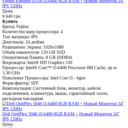
Fujitsu Esprimo D556 i5-6400 8GB RAM + Новый Монитор 24"
IPS 120Hz
Цена:
8 640 грн
Купить
Бренд:
Fujitsu
Количество ядер процессора:
4
Тип матрицы:
IPS
Диагональ:
24 дюйма
Разрешение Экрана:
1920x1080
Объём накопителя:
120 GB SSD
Оперативная Память:
8 GB (DDR4)
Видеокарта:
Intel® HD Graphics 530
Процессор:
Intel® Core™ i5-6400 Processor 6M Cache, up to
3.30 GHz
Поколение Процессора:
Intel Core i5 - 6gen
Форм-фактор:
SFF
Комплектация:
Системный блок, монитор, кабели
подключения, клавиатура, мышь, гарантийный талон,
расходная накладная
Dell OptiPlex 5040 i5-6400 8GB RAM + Новый Монитор 24"
IPS 120Hz
Цена: