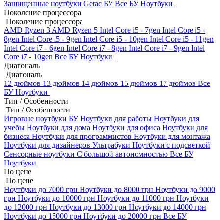
Защищенные ноутбуки Getac БУ
Все БУ Ноутбуки
Поколение процессора
Поколение процессора
AMD Ryzen 3
AMD Ryzen 5
Intel Core i5 - 7gen
Intel Core i5 -
8gen
Intel Core i5 - 9gen
Intel Core i5 - 10gen
Intel Core i5 - 11gen
Intel Core i7 - 6gen
Intel Core i7 - 8gen
Intel Core i7 - 9gen
Intel
Core i7 - 10gen
Все БУ Ноутбуки
Диагональ
Диагональ
12 дюймов
13 дюймов
14 дюймов
15 дюймов
17 дюймов
Все
БУ Ноутбуки
Тип / Особенности
Тип / Особенности
Игровые ноутбуки БУ
Ноутбуки для работы
Ноутбуки для
учебы
Ноутбуки для дома
Ноутбуки для офиса
Ноутбуки для
бизнеса
Ноутбуки для программистов
Ноутбуки для монтажа
Ноутбуки для дизайнеров
Ультрабуки
Ноутбуки с подсветкой
Сенсорные ноутбуки
С большой автономностью
Все БУ
Ноутбуки
По цене
По цене
Ноутбуки до 7000 грн
Ноутбуки до 8000 грн
Ноутбуки до 9000
грн
Ноутбуки до 10000 грн
Ноутбуки до 11000 грн
Ноутбуки
до 12000 грн
Ноутбуки до 13000 грн
Ноутбуки до 14000 грн
Ноутбуки до 15000 грн
Ноутбуки до 20000 грн
Все БУ