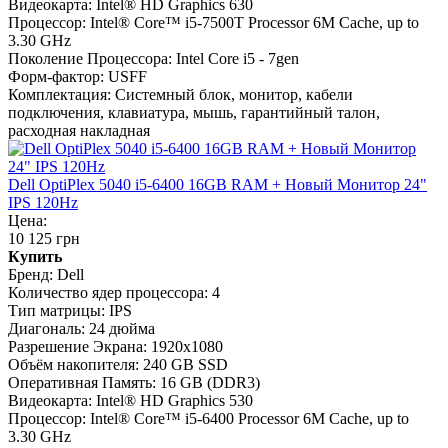
Видеокарта:
Intel® HD Graphics 630
Процессор:
Intel® Core™ i5-7500T Processor 6M Cache, up to
3.30 GHz
Поколение Процессора:
Intel Core i5 - 7gen
Форм-фактор:
USFF
Комплектация:
Системный блок, монитор, кабели
подключения, клавиатура, мышь, гарантийный талон,
расходная накладная
Dell OptiPlex 5040 i5-6400 16GB RAM + Новый Монитор 24"
IPS 120Hz
Цена:
10 125 грн
Купить
Бренд:
Dell
Количество ядер процессора:
4
Тип матрицы:
IPS
Диагональ:
24 дюйма
Разрешение Экрана:
1920x1080
Объём накопителя:
240 GB SSD
Оперативная Память:
16 GB (DDR3)
Видеокарта:
Intel® HD Graphics 530
Процессор:
Intel® Core™ i5-6400 Processor 6M Cache, up to
3.30 GHz