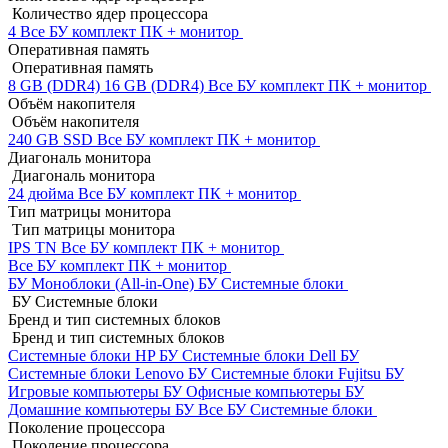
Количество ядер процессора
4
Все БУ комплект ПК + монитор
Оперативная память
Оперативная память
8 GB (DDR4)
16 GB (DDR4)
Все БУ комплект ПК + монитор
Объём накопителя
Объём накопителя
240 GB SSD
Все БУ комплект ПК + монитор
Диагональ монитора
Диагональ монитора
24 дюйма
Все БУ комплект ПК + монитор
Тип матрицы монитора
Тип матрицы монитора
IPS
TN
Все БУ комплект ПК + монитор
Все БУ комплект ПК + монитор
БУ Моноблоки (All-in-One)
БУ Системные блоки
БУ Системные блоки
Бренд и тип системных блоков
Бренд и тип системных блоков
Системные блоки HP БУ
Системные блоки Dell БУ
Системные блоки Lenovo БУ
Системные блоки Fujitsu БУ
Игровые компьютеры БУ
Офисные компьютеры БУ
Домашние компьютеры БУ
Все БУ Системные блоки
Поколение процессора
Поколение процессора