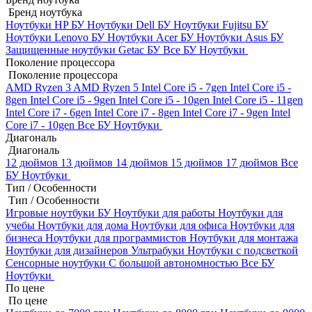
Бренд ноутбука
Ноутбуки HP БУ
Ноутбуки Dell БУ
Ноутбуки Fujitsu БУ
Ноутбуки Lenovo БУ
Ноутбуки Acer БУ
Ноутбуки Asus БУ
Защищенные ноутбуки Getac БУ
Все БУ Ноутбуки
Поколение процессора
Поколение процессора
AMD Ryzen 3
AMD Ryzen 5
Intel Core i5 - 7gen
Intel Core i5 -
8gen
Intel Core i5 - 9gen
Intel Core i5 - 10gen
Intel Core i5 - 11gen
Intel Core i7 - 6gen
Intel Core i7 - 8gen
Intel Core i7 - 9gen
Intel
Core i7 - 10gen
Все БУ Ноутбуки
Диагональ
Диагональ
12 дюймов
13 дюймов
14 дюймов
15 дюймов
17 дюймов
Все
БУ Ноутбуки
Тип / Особенности
Тип / Особенности
Игровые ноутбуки БУ
Ноутбуки для работы
Ноутбуки для
учебы
Ноутбуки для дома
Ноутбуки для офиса
Ноутбуки для
бизнеса
Ноутбуки для программистов
Ноутбуки для монтажа
Ноутбуки для дизайнеров
Ультрабуки
Ноутбуки с подсветкой
Сенсорные ноутбуки
С большой автономностью
Все БУ
Ноутбуки
По цене
По цене