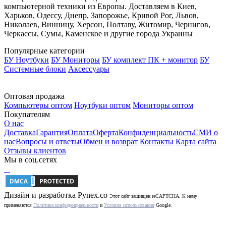
компьютерной техники из Европы. Доставляем в Киев,
Харьков, Одессу, Днепр, Запорожье, Кривой Рог, Львов,
Николаев, Винницу, Херсон, Полтаву, Житомир, Чернигов,
Черкассы, Сумы, Каменское и другие города Украины
Популярные категории
БУ Ноутбуки
БУ Мониторы
БУ комплект ПК + монитор
БУ
Системные блоки
Аксессуары
Оптовая продажа
Компьютеры оптом
Ноутбуки оптом
Мониторы оптом
Покупателям
О нас
Доставка
Гарантия
Оплата
Оферта
Конфиденциальность
СМИ о
нас
Вопросы и ответы
Обмен и возврат
Контакты
Карта сайта
Отзывы клиентов
Мы в соц.сетях
Дизайн и разработка
Pynex.co
Этот сайт защищен reCAPTCHA. К нему
применяются
Политика конфиденциальности
и
Условия использования
Google.