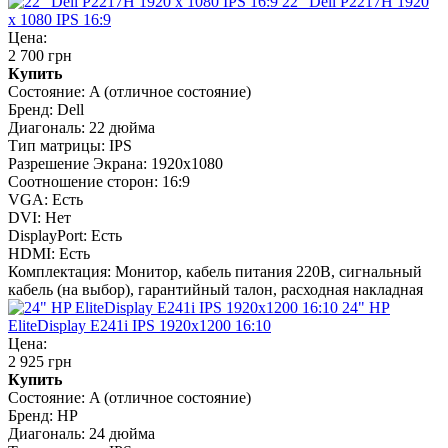
22" Dell P2217H 1920
x 1080 IPS 16:9
Цена:
2 700 грн
Купить
Состояние:
A (отличное состояние)
Бренд:
Dell
Диагональ:
22 дюйма
Тип матрицы:
IPS
Разрешение Экрана:
1920x1080
Соотношение сторон:
16:9
VGA:
Есть
DVI:
Нет
DisplayPort:
Есть
HDMI:
Есть
Комплектация:
Монитор, кабель питания 220В, сигнальный
кабель (на выбор), гарантийный талон, расходная накладная
24" HP
EliteDisplay E241i IPS 1920x1200 16:10
Цена:
2 925 грн
Купить
Состояние:
A (отличное состояние)
Бренд:
HP
Диагональ:
24 дюйма