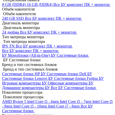
8 GB (DDR4)
16 GB (DDR4)
Все БУ комплект ПК + монитор
Объём накопителя
Объём накопителя
240 GB SSD
Все БУ комплект ПК + монитор
Диагональ монитора
Диагональ монитора
24 дюйма
Все БУ комплект ПК + монитор
Тип матрицы монитора
Тип матрицы монитора
IPS
TN
Все БУ комплект ПК + монитор
Все БУ комплект ПК + монитор
БУ Моноблоки (All-in-One)
БУ Системные блоки
БУ Системные блоки
Бренд и тип системных блоков
Бренд и тип системных блоков
Системные блоки HP БУ
Системные блоки Dell БУ
Системные блоки Lenovo БУ
Системные блоки Fujitsu БУ
Игровые компьютеры БУ
Офисные компьютеры БУ
Домашние компьютеры БУ
Все БУ Системные блоки
Поколение процессора
Поколение процессора
AMD Ryzen 5
Intel Core i5 - 6gen
Intel Core i5 - 7gen
Intel Core i5
- 8gen
Intel Core i5 - 10gen
Intel Core i7 - 8gen
Все БУ
Системные блоки