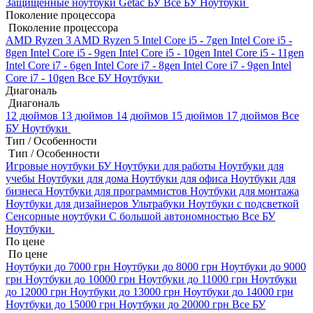
Защищенные ноутбуки Getac БУ
Все БУ Ноутбуки
Поколение процессора
Поколение процессора
AMD Ryzen 3
AMD Ryzen 5
Intel Core i5 - 7gen
Intel Core i5 -
8gen
Intel Core i5 - 9gen
Intel Core i5 - 10gen
Intel Core i5 - 11gen
Intel Core i7 - 6gen
Intel Core i7 - 8gen
Intel Core i7 - 9gen
Intel
Core i7 - 10gen
Все БУ Ноутбуки
Диагональ
Диагональ
12 дюймов
13 дюймов
14 дюймов
15 дюймов
17 дюймов
Все
БУ Ноутбуки
Тип / Особенности
Тип / Особенности
Игровые ноутбуки БУ
Ноутбуки для работы
Ноутбуки для
учебы
Ноутбуки для дома
Ноутбуки для офиса
Ноутбуки для
бизнеса
Ноутбуки для программистов
Ноутбуки для монтажа
Ноутбуки для дизайнеров
Ультрабуки
Ноутбуки с подсветкой
Сенсорные ноутбуки
С большой автономностью
Все БУ
Ноутбуки
По цене
По цене
Ноутбуки до 7000 грн
Ноутбуки до 8000 грн
Ноутбуки до 9000
грн
Ноутбуки до 10000 грн
Ноутбуки до 11000 грн
Ноутбуки
до 12000 грн
Ноутбуки до 13000 грн
Ноутбуки до 14000 грн
Ноутбуки до 15000 грн
Ноутбуки до 20000 грн
Все БУ