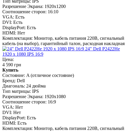
Тип матрицы:
IPS
Разрешение Экрана:
1920x1200
Соотношение сторон:
16:10
VGA:
Есть
DVI:
Есть
DisplayPort:
Есть
HDMI:
Нет
Комплектация:
Монитор, кабель питания 220В, сигнальный
кабель (на выбор), гарантийный талон, расходная накладная
24" Dell P2422He
1920 x 1080 IPS 16:9
Цена:
4 590 грн
Купить
Состояние:
A (отличное состояние)
Бренд:
Dell
Диагональ:
24 дюйма
Тип матрицы:
IPS
Разрешение Экрана:
1920x1080
Соотношение сторон:
16:9
VGA:
Нет
DVI:
Нет
DisplayPort:
Есть
HDMI:
Есть
Комплектация:
Монитор, кабель питания 220В, сигнальный