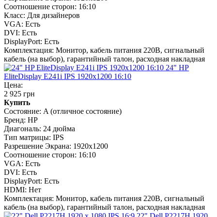
Соотношение сторон:
16:10
Класс:
Для дизайнеров
VGA:
Есть
DVI:
Есть
DisplayPort:
Есть
Комплектация:
Монитор, кабель питания 220В, сигнальный
кабель (на выбор), гарантийный талон, расходная накладная
24" HP
EliteDisplay E241i IPS 1920x1200 16:10
Цена:
2 925 грн
Купить
Состояние:
A (отличное состояние)
Бренд:
HP
Диагональ:
24 дюйма
Тип матрицы:
IPS
Разрешение Экрана:
1920x1200
Соотношение сторон:
16:10
VGA:
Есть
DVI:
Есть
DisplayPort:
Есть
HDMI:
Нет
Комплектация:
Монитор, кабель питания 220В, сигнальный
кабель (на выбор), гарантийный талон, расходная накладная
22" Dell P2217H 1920