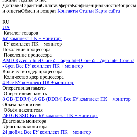
Доставка
Гарантия
Оплата
Оферта
Конфиденциальность
Вопросы
и ответы
Обмен и возврат
Контакты
Статьи
Карта сайта
RU
UA
Каталог товаров
БУ комплект ПК + монитор
БУ комплект ПК + монитор
Поколение процессора
Поколение процессора
AMD Ryzen 5
Intel Core i5 - 6gen
Intel Core i5 - 7gen
Intel Core i7
- 8gen
Все БУ комплект ПК + монитор
Количество ядер процессора
Количество ядер процессора
4
Все БУ комплект ПК + монитор
Оперативная память
Оперативная память
8 GB (DDR4)
16 GB (DDR4)
Все БУ комплект ПК + монитор
Объём накопителя
Объём накопителя
240 GB SSD
Все БУ комплект ПК + монитор
Диагональ монитора
Диагональ монитора
24 дюйма
Все БУ комплект ПК + монитор