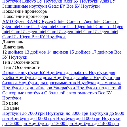
Ноутбуки Lenovo БУ
Ноутбуки Acer БУ
Ноутбуки Asus БУ
Защищенные ноутбуки Getac БУ
Все БУ Ноутбуки
Поколение процессора
Поколение процессора
AMD Ryzen 3
AMD Ryzen 5
Intel Core i5 - 7gen
Intel Core i5 -
8gen
Intel Core i5 - 9gen
Intel Core i5 - 10gen
Intel Core i5 - 11gen
Intel Core i7 - 6gen
Intel Core i7 - 8gen
Intel Core i7 - 9gen
Intel
Core i7 - 10gen
Все БУ Ноутбуки
Диагональ
Диагональ
12 дюймов
13 дюймов
14 дюймов
15 дюймов
17 дюймов
Все
БУ Ноутбуки
Тип / Особенности
Тип / Особенности
Игровые ноутбуки БУ
Ноутбуки для работы
Ноутбуки для
учебы
Ноутбуки для дома
Ноутбуки для офиса
Ноутбуки для
бизнеса
Ноутбуки для программистов
Ноутбуки для монтажа
Ноутбуки для дизайнеров
Ультрабуки
Ноутбуки с подсветкой
Сенсорные ноутбуки
С большой автономностью
Все БУ
Ноутбуки
По цене
По цене
Ноутбуки до 7000 грн
Ноутбуки до 8000 грн
Ноутбуки до 9000
грн
Ноутбуки до 10000 грн
Ноутбуки до 11000 грн
Ноутбуки
до 12000 грн
Ноутбуки до 13000 грн
Ноутбуки до 14000 грн