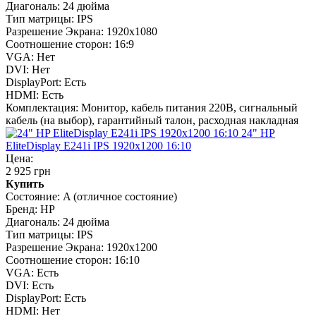
Диагональ:
24 дюйма
Тип матрицы:
IPS
Разрешение Экрана:
1920x1080
Соотношение сторон:
16:9
VGA:
Нет
DVI:
Нет
DisplayPort:
Есть
HDMI:
Есть
Комплектация:
Монитор, кабель питания 220В, сигнальный
кабель (на выбор), гарантийный талон, расходная накладная
24" HP
EliteDisplay E241i IPS 1920x1200 16:10
Цена:
2 925 грн
Купить
Состояние:
A (отличное состояние)
Бренд:
HP
Диагональ:
24 дюйма
Тип матрицы:
IPS
Разрешение Экрана:
1920x1200
Соотношение сторон:
16:10
VGA:
Есть
DVI:
Есть
DisplayPort:
Есть
HDMI:
Нет