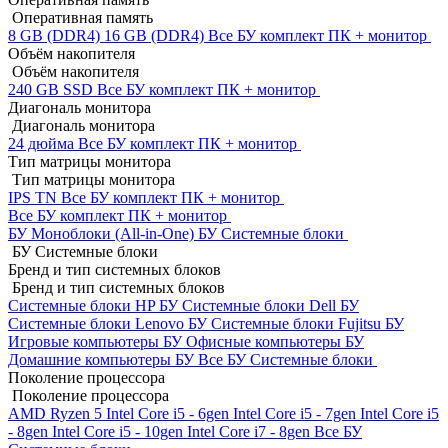
Оперативная память
8 GB (DDR4)
16 GB (DDR4)
Все БУ комплект ПК + монитор
Объём накопителя
Объём накопителя
240 GB SSD
Все БУ комплект ПК + монитор
Диагональ монитора
Диагональ монитора
24 дюйма
Все БУ комплект ПК + монитор
Тип матрицы монитора
Тип матрицы монитора
IPS
TN
Все БУ комплект ПК + монитор
Все БУ комплект ПК + монитор
БУ Моноблоки (All-in-One)
БУ Системные блоки
БУ Системные блоки
Бренд и тип системных блоков
Бренд и тип системных блоков
Системные блоки HP БУ
Системные блоки Dell БУ
Системные блоки Lenovo БУ
Системные блоки Fujitsu БУ
Игровые компьютеры БУ
Офисные компьютеры БУ
Домашние компьютеры БУ
Все БУ Системные блоки
Поколение процессора
Поколение процессора
AMD Ryzen 5
Intel Core i5 - 6gen
Intel Core i5 - 7gen
Intel Core i5
- 8gen
Intel Core i5 - 10gen
Intel Core i7 - 8gen
Все БУ