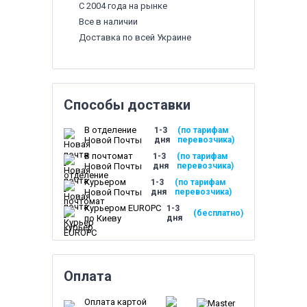
С 2004 года на рынке
Все в наличии
Доставка по всей Украине
Способы доставки
В отделение
1-3
(по тарифам
Новой Почты
дня
перевозчика)
В почтомат
1-3
(по тарифам
Новой Почты
дня
перевозчика)
Курьером
1-3
(по тарифам
Новой Почты
дня
перевозчика)
Курьером EUROPC
1-3
(бесплатно)
по Киеву
дня
Оплата
Оплата картой