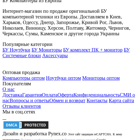
БУ Компьютеры из Европы
Интернет-магазин по продаже оригинальной БУ
компьютерной техники из Европы. Доставляем в Киев,
Харьков, Одессу, Днепр, Запорожье, Кривой Рог, Львов,
Николаев, Винницу, Херсон, Полтаву, Житомир, Чернигов,
Черкассы, Сумы, Каменское и другие города Украины
Популярные категории
БУ Ноутбуки
БУ Мониторы
БУ комплект ПК + монитор
БУ
Системные блоки
Аксессуары
Оптовая продажа
Компьютеры оптом
Ноутбуки оптом
Мониторы оптом
Покупателям
О нас
Доставка
Гарантия
Оплата
Оферта
Конфиденциальность
СМИ о
нас
Вопросы и ответы
Обмен и возврат
Контакты
Карта сайта
Отзывы клиентов
Мы в соц.сетях
Дизайн и разработка
Pynex.co
Этот сайт защищен reCAPTCHA. К нему
применяются
Политика конфиденциальности
и
Условия использования
Google.