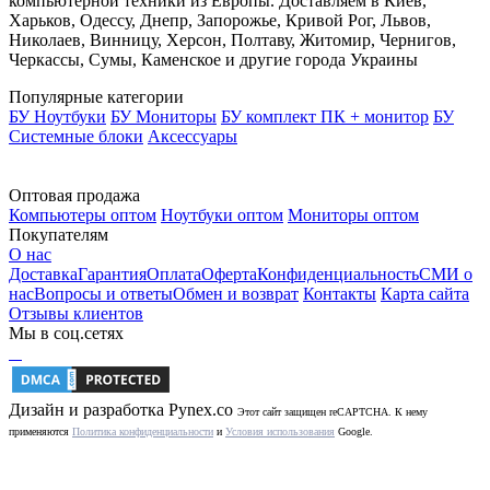
компьютерной техники из Европы. Доставляем в Киев,
Харьков, Одессу, Днепр, Запорожье, Кривой Рог, Львов,
Николаев, Винницу, Херсон, Полтаву, Житомир, Чернигов,
Черкассы, Сумы, Каменское и другие города Украины
Популярные категории
БУ Ноутбуки
БУ Мониторы
БУ комплект ПК + монитор
БУ
Системные блоки
Аксессуары
Оптовая продажа
Компьютеры оптом
Ноутбуки оптом
Мониторы оптом
Покупателям
О нас
Доставка
Гарантия
Оплата
Оферта
Конфиденциальность
СМИ о
нас
Вопросы и ответы
Обмен и возврат
Контакты
Карта сайта
Отзывы клиентов
Мы в соц.сетях
Дизайн и разработка
Pynex.co
Этот сайт защищен reCAPTCHA. К нему
применяются
Политика конфиденциальности
и
Условия использования
Google.