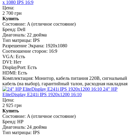
x 1080 IPS 16:9
Цена:
2 700 грн
Купить
Состояние:
A (отличное состояние)
Бренд:
Dell
Диагональ:
22 дюйма
Тип матрицы:
IPS
Разрешение Экрана:
1920x1080
Соотношение сторон:
16:9
VGA:
Есть
DVI:
Нет
DisplayPort:
Есть
HDMI:
Есть
Комплектация:
Монитор, кабель питания 220В, сигнальный
кабель (на выбор), гарантийный талон, расходная накладная
24" HP
EliteDisplay E241i IPS 1920x1200 16:10
Цена:
2 925 грн
Купить
Состояние:
A (отличное состояние)
Бренд:
HP
Диагональ:
24 дюйма
Тип матрицы:
IPS