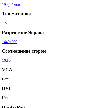
19 дюймов
Тип матрицы
TN
Разрешение Экрана
1440x900
Соотношение сторон
16:10
VGA
Есть
DVI
Нет
DisplayPort