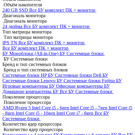
Объём накопителя
240 GB SSD
Все БУ комплект ПК + монитор
Диагональ монитора
Диагональ монитора
24 дюйма
Все БУ комплект ПК + монитор
Тип матрицы монитора
Тип матрицы монитора
IPS
TN
Все БУ комплект ПК + монитор
Все БУ комплект ПК + монитор
БУ Моноблоки (All-in-One)
БУ Системные блоки
БУ Системные блоки
Бренд и тип системных блоков
Бренд и тип системных блоков
Системные блоки HP БУ
Системные блоки Dell БУ
Системные блоки Lenovo БУ
Системные блоки Fujitsu БУ
Игровые компьютеры БУ
Офисные компьютеры БУ
Домашние компьютеры БУ
Все БУ Системные блоки
Поколение процессора
Поколение процессора
AMD Ryzen 5
Intel Core i5 - 6gen
Intel Core i5 - 7gen
Intel Core i5
- 8gen
Intel Core i5 - 10gen
Intel Core i7 - 8gen
Все БУ
Системные блоки
Количество ядер процессора
Количество ядер процессора
Компьютеры с 4 ядрами БУ
Компьютеры с 6 ядрами БУ
Все БУ