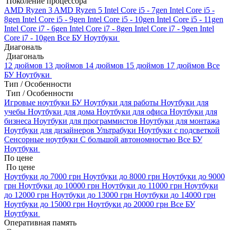
Поколение процессора
AMD Ryzen 3
AMD Ryzen 5
Intel Core i5 - 7gen
Intel Core i5 -
8gen
Intel Core i5 - 9gen
Intel Core i5 - 10gen
Intel Core i5 - 11gen
Intel Core i7 - 6gen
Intel Core i7 - 8gen
Intel Core i7 - 9gen
Intel
Core i7 - 10gen
Все БУ Ноутбуки
Диагональ
Диагональ
12 дюймов
13 дюймов
14 дюймов
15 дюймов
17 дюймов
Все
БУ Ноутбуки
Тип / Особенности
Тип / Особенности
Игровые ноутбуки БУ
Ноутбуки для работы
Ноутбуки для
учебы
Ноутбуки для дома
Ноутбуки для офиса
Ноутбуки для
бизнеса
Ноутбуки для программистов
Ноутбуки для монтажа
Ноутбуки для дизайнеров
Ультрабуки
Ноутбуки с подсветкой
Сенсорные ноутбуки
С большой автономностью
Все БУ
Ноутбуки
По цене
По цене
Ноутбуки до 7000 грн
Ноутбуки до 8000 грн
Ноутбуки до 9000
грн
Ноутбуки до 10000 грн
Ноутбуки до 11000 грн
Ноутбуки
до 12000 грн
Ноутбуки до 13000 грн
Ноутбуки до 14000 грн
Ноутбуки до 15000 грн
Ноутбуки до 20000 грн
Все БУ
Ноутбуки
Оперативная память