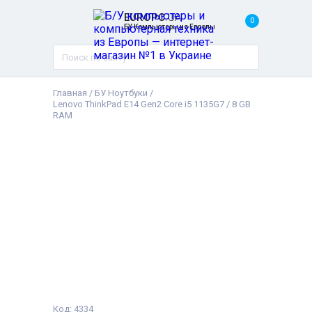
EUROPC
.UA
0
БУ Компьютеры из Европы
Главная
/
БУ Ноутбуки
/
Lenovo ThinkPad E14 Gen2 Core i5 1135G7 / 8 GB
RAM
Код: 4334