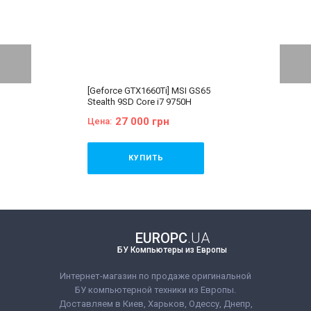
[Geforce GTX1660Ti] MSI GS65
Stealth 9SD Core i7 9750H
2500MHz
27 000 грн
Цена:
КУПИТЬ
Бренд:
MSI
Состояние:
A (отличное
состояние)
Диагональ:
15.6 дюймов
Разрешение Экрана:
1920x1080
EUROPC
.UA
Количество ядер процессора:
6
БУ Компьютеры из Европы
Процессор:
Intel® Core™ i7-9750H
Processor 12M Cache, up to 4.50
GHz
Интернет-магазин по продаже оригинальной
Поколение Процессора:
Intel Core
БУ компьютерной техники из Европы.
i7 - 9gen
Доставляем в Киев, Харьков, Одессу, Днепр,
Видеокарта:
Geforce GTX1660Ti