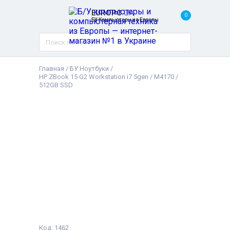
EUROPC
.UA
0
БУ Компьютеры из Европы
Главная
/
БУ Ноутбуки
/
HP ZBook 15 G2 Workstation i7 5gen / M4170 /
512GB SSD
Код: 1462