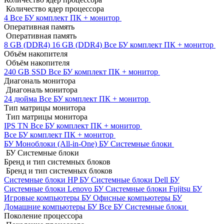
Количество ядер процессора
4
Все БУ комплект ПК + монитор
Оперативная память
Оперативная память
8 GB (DDR4)
16 GB (DDR4)
Все БУ комплект ПК + монитор
Объём накопителя
Объём накопителя
240 GB SSD
Все БУ комплект ПК + монитор
Диагональ монитора
Диагональ монитора
24 дюйма
Все БУ комплект ПК + монитор
Тип матрицы монитора
Тип матрицы монитора
IPS
TN
Все БУ комплект ПК + монитор
Все БУ комплект ПК + монитор
БУ Моноблоки (All-in-One)
БУ Системные блоки
БУ Системные блоки
Бренд и тип системных блоков
Бренд и тип системных блоков
Системные блоки HP БУ
Системные блоки Dell БУ
Системные блоки Lenovo БУ
Системные блоки Fujitsu БУ
Игровые компьютеры БУ
Офисные компьютеры БУ
Домашние компьютеры БУ
Все БУ Системные блоки
Поколение процессора