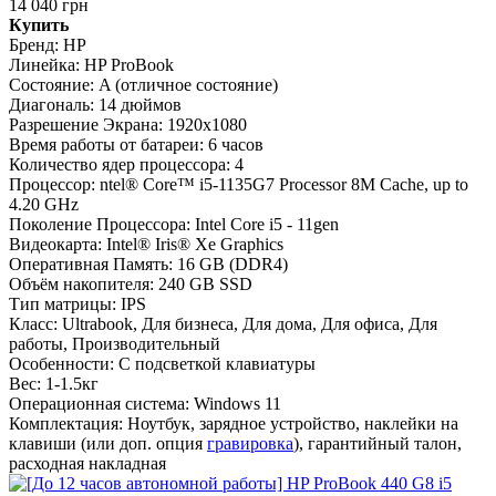
14 040 грн
Купить
Бренд:
HP
Линейка:
HP ProBook
Состояние:
A (отличное состояние)
Диагональ:
14 дюймов
Разрешение Экрана:
1920x1080
Время работы от батареи:
6 часов
Количество ядер процессора:
4
Процессор:
ntel® Core™ i5-1135G7 Processor 8M Cache, up to
4.20 GHz
Поколение Процессора:
Intel Core i5 - 11gen
Видеокарта:
Intel® Iris® Xe Graphics
Оперативная Память:
16 GB (DDR4)
Объём накопителя:
240 GB SSD
Тип матрицы:
IPS
Класс:
Ultrabook, Для бизнеса, Для дома, Для офиса, Для
работы, Производительный
Особенности:
С подсветкой клавиатуры
Вес:
1-1.5кг
Операционная система:
Windows 11
Комплектация:
Ноутбук, зарядное устройство, наклейки на
клавиши (или доп. опция
гравировка
), гарантийный талон,
расходная накладная