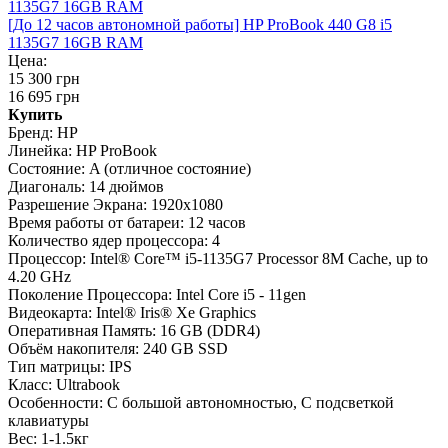
[До 12 часов автономной работы] HP ProBook 440 G8 i5
1135G7 16GB RAM
Цена:
15 300 грн
16 695 грн
Купить
Бренд:
HP
Линейка:
HP ProBook
Состояние:
A (отличное состояние)
Диагональ:
14 дюймов
Разрешение Экрана:
1920x1080
Время работы от батареи:
12 часов
Количество ядер процессора:
4
Процессор:
Intel® Core™ i5-1135G7 Processor 8M Cache, up to
4.20 GHz
Поколение Процессора:
Intel Core i5 - 11gen
Видеокарта:
Intel® Iris® Xe Graphics
Оперативная Память:
16 GB (DDR4)
Объём накопителя:
240 GB SSD
Тип матрицы:
IPS
Класс:
Ultrabook
Особенности:
С большой автономностью, С подсветкой
клавиатуры
Вес:
1-1.5кг