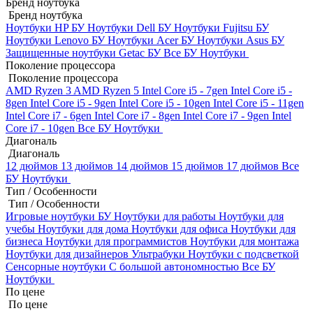
Бренд ноутбука
Бренд ноутбука
Ноутбуки HP БУ
Ноутбуки Dell БУ
Ноутбуки Fujitsu БУ
Ноутбуки Lenovo БУ
Ноутбуки Acer БУ
Ноутбуки Asus БУ
Защищенные ноутбуки Getac БУ
Все БУ Ноутбуки
Поколение процессора
Поколение процессора
AMD Ryzen 3
AMD Ryzen 5
Intel Core i5 - 7gen
Intel Core i5 -
8gen
Intel Core i5 - 9gen
Intel Core i5 - 10gen
Intel Core i5 - 11gen
Intel Core i7 - 6gen
Intel Core i7 - 8gen
Intel Core i7 - 9gen
Intel
Core i7 - 10gen
Все БУ Ноутбуки
Диагональ
Диагональ
12 дюймов
13 дюймов
14 дюймов
15 дюймов
17 дюймов
Все
БУ Ноутбуки
Тип / Особенности
Тип / Особенности
Игровые ноутбуки БУ
Ноутбуки для работы
Ноутбуки для
учебы
Ноутбуки для дома
Ноутбуки для офиса
Ноутбуки для
бизнеса
Ноутбуки для программистов
Ноутбуки для монтажа
Ноутбуки для дизайнеров
Ультрабуки
Ноутбуки с подсветкой
Сенсорные ноутбуки
С большой автономностью
Все БУ
Ноутбуки
По цене
По цене