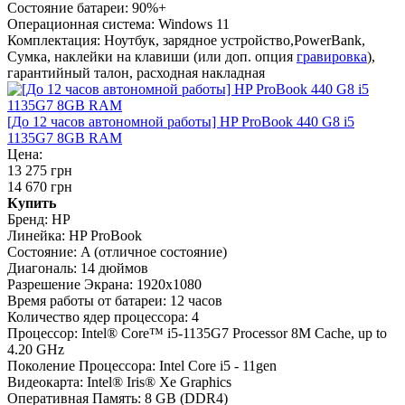
Состояние батареи:
90%+
Операционная система:
Windows 11
Комплектация:
Ноутбук, зарядное устройство,PowerBank,
Сумка, наклейки на клавиши (или доп. опция
гравировка
),
гарантийный талон, расходная накладная
[До 12 часов автономной работы] HP ProBook 440 G8 i5
1135G7 8GB RAM
Цена:
13 275 грн
14 670 грн
Купить
Бренд:
HP
Линейка:
HP ProBook
Состояние:
A (отличное состояние)
Диагональ:
14 дюймов
Разрешение Экрана:
1920x1080
Время работы от батареи:
12 часов
Количество ядер процессора:
4
Процессор:
Intel® Core™ i5-1135G7 Processor 8M Cache, up to
4.20 GHz
Поколение Процессора:
Intel Core i5 - 11gen
Видеокарта:
Intel® Iris® Xe Graphics
Оперативная Память:
8 GB (DDR4)