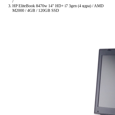
/
HP EliteBook 8470w 14" HD+ i7 3gen (4 ядра) / AMD
M2000 / 4GB / 120GB SSD