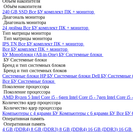
Объём накопителя
Объём накопителя
240 GB SSD
Все БУ комплект ПК + монитор
Диагональ монитора
Диагональ монитора
24 дюйма
Все БУ комплект ПК + монитор
Тип матрицы монитора
Тип матрицы монитора
IPS
TN
Все БУ комплект ПК + монитор
Все БУ комплект ПК + монитор
БУ Моноблоки (All-in-One)
БУ Системные блоки
БУ Системные блоки
Бренд и тип системных блоков
Бренд и тип системных блоков
Системные блоки HP БУ
Системные блоки Dell БУ
Системные 
Все БУ Системные блоки
Поколение процессора
Поколение процессора
AMD Ryzen 5
Intel Core i5 - 6gen
Intel Core i5 - 7gen
Intel Core i5
Количество ядер процессора
Количество ядер процессора
Компьютеры с 4 ядрами БУ
Компьютеры с 6 ядрами БУ
Все БУ 
Оперативная память
Оперативная память
4 GB (DDR4)
8 GB (DDR3)
8 GB (DDR4)
16 GB (DDR3)
16 GB