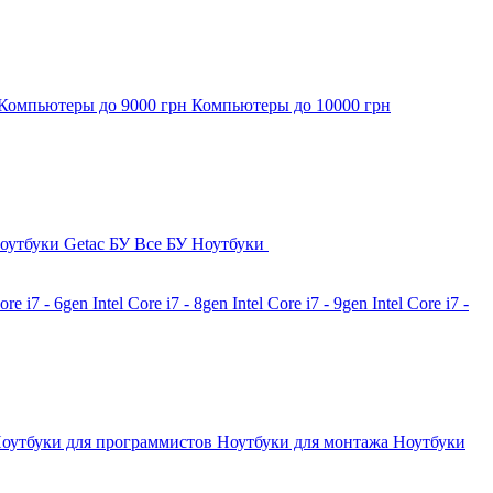
Компьютеры до 9000 грн
Компьютеры до 10000 грн
оутбуки Getac БУ
Все БУ Ноутбуки
Core i7 - 6gen
Intel Core i7 - 8gen
Intel Core i7 - 9gen
Intel Core i7 -
оутбуки для программистов
Ноутбуки для монтажа
Ноутбуки