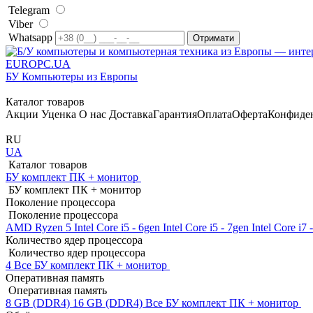
Telegram
Viber
Whatsapp
EUROPC
.UA
БУ Компьютеры из Европы
Каталог товаров
Акции
Уценка
О нас
Доставка
Гарантия
Оплата
Оферта
Конфиде
RU
UA
Каталог товаров
БУ комплект ПК + монитор
БУ комплект ПК + монитор
Поколение процессора
Поколение процессора
AMD Ryzen 5
Intel Core i5 - 6gen
Intel Core i5 - 7gen
Intel Core i7
Количество ядер процессора
Количество ядер процессора
4
Все БУ комплект ПК + монитор
Оперативная память
Оперативная память
8 GB (DDR4)
16 GB (DDR4)
Все БУ комплект ПК + монитор