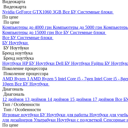
Видеокарта
Видеокарта
Nvidia GeForce GTX1060 3GB
Все БУ Системные блоки
По цене
По цене
Компьютеры до 4000 грн
Компьютеры до 5000 грн
Компьютеры
Компьютеры до 15000 грн
Все БУ Системные блоки
Все БУ Системные блоки
БУ Ноутбуки
БУ Ноутбуки
Бренд ноутбука
Бренд ноутбука
Ноутбуки HP БУ
Ноутбуки Dell БУ
Ноутбуки Fujitsu БУ
Ноутбук
Поколение процессора
Поколение процессора
AMD Ryzen 3
AMD Ryzen 5
Intel Core i5 - 7gen
Intel Core i5 - 8g
10gen
Все БУ Ноутбуки
Диагональ
Диагональ
12 дюймов
13 дюймов
14 дюймов
15 дюймов
17 дюймов
Все Б
Тип / Особенности
Тип / Особенности
Игровые ноутбуки БУ
Ноутбуки для работы
Ноутбуки для уче
для дизайнеров
Ультрабуки
Ноутбуки с подсветкой
Сенсорные 
По цене