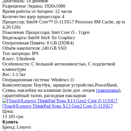
Диагональ:
14 дюймов
Разрешение Экрана:
1920x1080
Время работы от батареи:
12 часов
Количество ядер процессора:
4
Процессор:
Intel® Core™ i5-1135G7 Processor 8M Cache, up to
4.20 GHz
Поколение Процессора:
Intel Core i5 - 11gen
Видеокарта:
Intel® Iris® Xe Graphics
Оперативная Память:
8 GB (DDR4)
Объём накопителя:
240 GB SSD
Тип матрицы:
IPS
Класс:
Ultrabook
Особенности:
С большой автономностью, С подсветкой
клавиатуры
Вес:
1-1.5кг
Операционная система:
Windows 11
Комплектация:
Ноутбук, зарядное устройство,PowerBank,
Сумка, наклейки на клавиши (или доп. опция
гравировка
),
гарантийный талон, расходная накладная
[Touch]Lenovo ThinkPad Yoga X13 Gen2 Core i5 1135G7
Цена:
13 185 грн
Купить
Бренд:
Lenovo