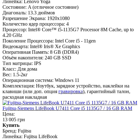
Линейка:
Lenovo Yoga
Состояние:
A (отличное состояние)
Диагональ:
13.3 дюймов
Разрешение Экрана:
1920x1080
Количество ядер процессора:
4
Процессор:
Intel® Core™ i5-1135G7 Processor 8M Cache, up to
4.20 GHz
Поколение Процессора:
Intel Core i5 - 11gen
Видеокарта:
Intel® Iris® Xe Graphics
Оперативная Память:
8 GB (DDR4)
Объём накопителя:
240 GB SSD
Тип матрицы:
IPS
Класс:
Для дома
Вес:
1.5-2кг
Операционная система:
Windows 11
Комплектация:
Ноутбук, зарядное устройство, наклейки на
клавиши (или доп. опция
гравировка
), гарантийный талон,
расходная накладная
Fujitsu-Siemens LifeBook U7411 Core i5 1135G7 / 16 GB RAM
Цена:
13 005 грн
Купить
Бренд:
Fujitsu
Линейка:
Fujitsu LifeBook