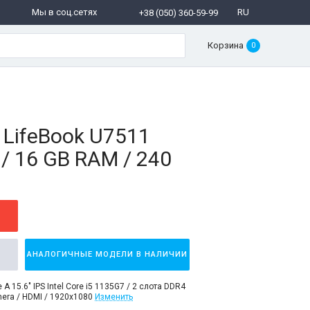
Мы в соц.сетях
RU
+38 (050) 360-59-99
Корзина
0
u LifeBook U7511
 / 16 GB RAM / 240
АНАЛОГИЧНЫЕ МОДЕЛИ В НАЛИЧИИ
A 15.6" IPS Intel Core i5 1135G7 / 2 слота DDR4
era / HDMI / 1920x1080
Изменить