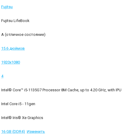
Fujitsu
Fujitsu LifeBook
A (отличное состояние)
15.6 дюймов
1920x1080
4
Intel® Core™ i5-1135G7 Processor 8M Cache, up to 4.20 GHz, with IPU
Intel Core i5 - 11gen
Intel® Iris® Xe Graphics
16 GB (DDR4)
Изменить