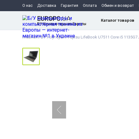
О нас
Доставка
Гарантия
Оплата
Обмен и возврат
EUROPC
.UA
Каталог товаров
БУ Компьютеры из Европы
Главная
/
БУ Ноутбуки
/
Fujitsu LifeBook U7511 Core i5 1135G7