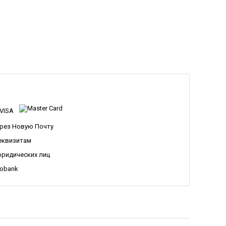
рез Новую Почту
еквизитам
юридических лиц
nobank