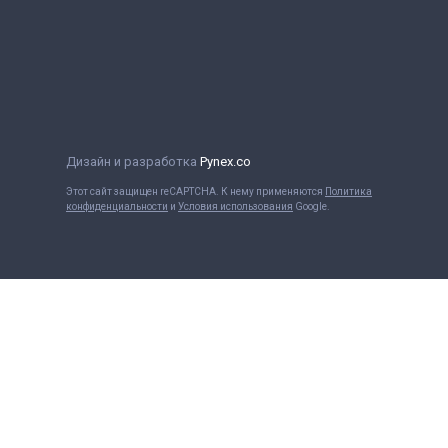
Дизайн и разработка
Pynex.co
Этот сайт защищен reCAPTCHA. К нему применяются
Политика
конфиденциальности
и
Условия использования
Google.