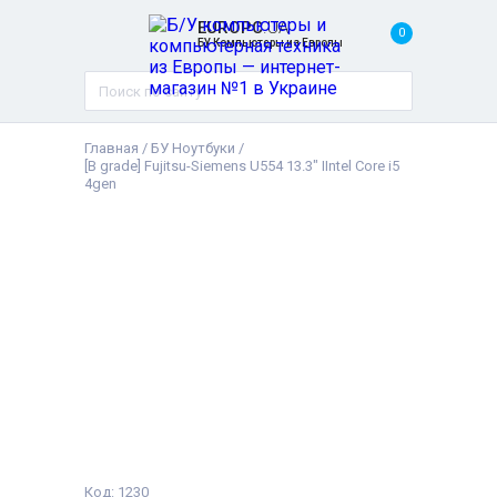
EUROPC
.UA
0
БУ Компьютеры из Европы
Главная
/
БУ Ноутбуки
/
[B grade] Fujitsu-Siemens U554 13.3" IIntel Core i5
4gen
Код: 1230