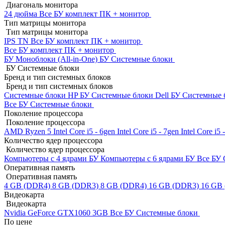
Диагональ монитора
24 дюйма
Все БУ комплект ПК + монитор
Тип матрицы монитора
Тип матрицы монитора
IPS
TN
Все БУ комплект ПК + монитор
Все БУ комплект ПК + монитор
БУ Моноблоки (All-in-One)
БУ Системные блоки
БУ Системные блоки
Бренд и тип системных блоков
Бренд и тип системных блоков
Системные блоки HP БУ
Системные блоки Dell БУ
Системные 
Все БУ Системные блоки
Поколение процессора
Поколение процессора
AMD Ryzen 5
Intel Core i5 - 6gen
Intel Core i5 - 7gen
Intel Core i5
Количество ядер процессора
Количество ядер процессора
Компьютеры с 4 ядрами БУ
Компьютеры с 6 ядрами БУ
Все БУ 
Оперативная память
Оперативная память
4 GB (DDR4)
8 GB (DDR3)
8 GB (DDR4)
16 GB (DDR3)
16 GB
Видеокарта
Видеокарта
Nvidia GeForce GTX1060 3GB
Все БУ Системные блоки
По цене