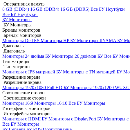
Оперативная память
8 GB (DDR4)
16 GB (DDR4)
16 GB (DDR5)
Все БУ Ноутбуки
Все БУ Ноутбуки
БУ Мониторы
БУ Мониторы
Бренды мониторов
Бренды мониторов
Мониторы Dell БУ
Мониторы HP БУ
Мониторы IIYAMA БУ
Мо
Диагональ
Диагональ
Мониторы 24 дюйма БУ
Мониторы 26 дюймов БУ
Все БУ Мон
Тип матрицы
Тип матрицы
Мониторы с IPS матрицей БУ
Мониторы с TN матрицей БУ
Мо
Разрешение экрана
Разрешение экрана
Мониторы 1920x1080 Full HD БУ
Мониторы 1920x1200 WUX
Соотношение сторон
Соотношение сторон
Мониторы 16:9
Мониторы 16:10
Все БУ Мониторы
Интерфейсы мониторов
Интерфейсы мониторов
Мониторы с HDMI БУ
Мониторы с DisplayPort БУ
Мониторы с
Все БУ Мониторы
БУ Сервера
БУ POS Оборудование