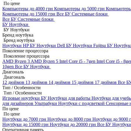
По цене
Компьютеры до 4000 грн
Компьютеры до 5000 грн
Компьютеры
Компьютеры до 15000 грн
Все БУ Системные блоки
Все БУ Системные блоки
БУ Ноутбуки
БУ Ноутбуки
Бренд ноутбука
Бренд ноутбука
Ноутбуки HP БУ
Ноутбуки Dell БУ
Ноутбуки Fujitsu БУ
Ноутбук
Поколение процессора
Поколение процессора
AMD Ryzen 3
AMD Ryzen 5
Intel Core i5 - 7gen
Intel Core i5 - 8g
10gen
Все БУ Ноутбуки
Диагональ
Диагональ
12 дюймов
13 дюймов
14 дюймов
15 дюймов
17 дюймов
Все Б
Тип / Особенности
Тип / Особенности
Игровые ноутбуки БУ
Ноутбуки для работы
Ноутбуки для уче
для дизайнеров
Ультрабуки
Ноутбуки с подсветкой
Сенсорные 
По цене
По цене
Ноутбуки до 7000 грн
Ноутбуки до 8000 грн
Ноутбуки до 9000 
Ноутбуки до 15000 грн
Ноутбуки до 20000 грн
Все БУ Ноутбук
Оперативная память