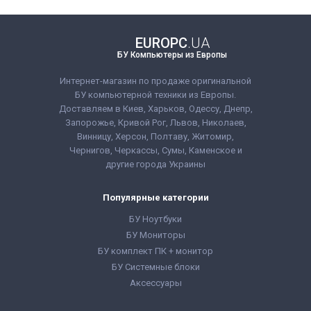
Процессор:
Intel®
Процессор:
Intel®
расходная накладная
Системный блок,
Core™ i5-8400
Core™ i5-10400
кабель питания 220В,
Processor 9M Cache,
Processor 12M Cache,
гарантийный талон,
up to 4.00 GHz
up to 4.30 GHz
EUROPC
.UA
расходная накладная
Количество ядер
Количество ядер
БУ Компьютеры из Европы
процессора:
6
процессора:
6
Оперативная Память:
Оперативная Память:
16 GB (DDR4)
16 GB (DDR4)
Интернет-магазин по продаже оригинальной
Видеокарта:
Видеокарта:
БУ компьютерной техники из Европы.
Интегрированная
Интегрированная
Доставляем в Киев, Харьков, Одессу, Днепр,
Объём накопителя:
Объём накопителя:
240 GB SSD
240 GB SSD
Запорожье, Кривой Рог, Львов, Николаев,
Форм-фактор:
SFF
Форм-фактор:
SFF
Винницу, Херсон, Полтаву, Житомир,
Класс:
Офисный
Класс:
Чернигов, Черкассы, Сумы, Каменское и
Комплектация:
Производительный
Системный блок,
Комплектация:
другие города Украины
кабель питания 220В,
Системный блок,
гарантийный талон,
кабель питания 220В,
расходная накладная
гарантийный талон,
Популярные категории
расходная накладная
БУ Ноутбуки
БУ Мониторы
БУ комплект ПК + монитор
БУ Системные блоки
Аксессуары