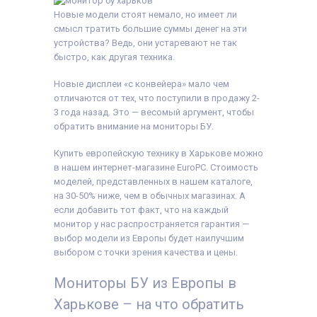
Монитор, кабель
питания 220В,
Новые модели стоят немало, но имеет ли
сигнальный кабель
смысл тратить большие суммы денег на эти
(на выбор),
устройства? Ведь, они устаревают не так
гарантийный талон,
расходная накладная
быстро, как другая техника.
Новые дисплеи «с конвейера» мало чем
отличаются от тех, что поступили в продажу 2-
3 года назад. Это — весомый аргумент, чтобы
обратить внимание на мониторы БУ.
Купить европейскую технику в Харькове можно
в нашем интернет-магазине EuroPC. Стоимость
моделей, представленных в нашем каталоге,
на 30-50% ниже, чем в обычных магазинах. А
если добавить тот факт, что на каждый
монитор у нас распространяется гарантия —
выбор модели из Европы будет наилучшим
выбором с точки зрения качества и цены.
Мониторы БУ из Европы в
Харькове – на что обратить