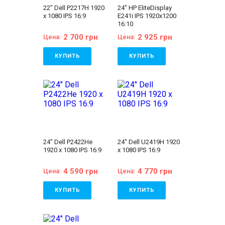
22" Dell P2217H 1920
24" HP EliteDisplay
x 1080 IPS 16:9
E241i IPS 1920x1200
16:10
2 700 грн
2 925 грн
Цена:
Цена:
КУПИТЬ
КУПИТЬ
Состояние:
A
Состояние:
A
(отличное состояние)
(отличное состояние)
Бренд:
Dell
Бренд:
HP
Диагональ:
22 дюйма
Диагональ:
24 дюйма
Тип матрицы:
IPS
Тип матрицы:
IPS
Разрешение Экрана:
Разрешение Экрана:
1920x1080
1920x1200
Соотношение сторон:
Соотношение сторон:
16:9
16:10
24" Dell P2422He
24" Dell U2419H 1920
VGA:
Есть
VGA:
Есть
1920 x 1080 IPS 16:9
x 1080 IPS 16:9
DVI:
Нет
DVI:
Есть
DisplayPort:
Есть
DisplayPort:
Есть
HDMI:
Есть
HDMI:
Нет
4 590 грн
4 770 грн
Цена:
Цена:
Комплектация:
Комплектация:
Монитор, кабель
Монитор, кабель
питания 220В,
питания 220В,
КУПИТЬ
КУПИТЬ
сигнальный кабель
сигнальный кабель
(на выбор),
(на выбор),
Состояние:
A
Состояние:
A
гарантийный талон,
гарантийный талон,
(отличное состояние)
(отличное состояние)
расходная накладная
расходная накладная