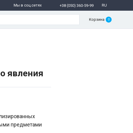
Мы в соц.сетях
RU
+38 (050) 360-59-99
Корзина
0
о явления
ализированных
ными предметами