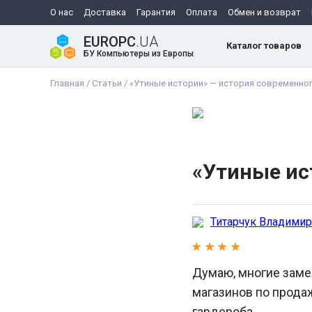
О нас
Доставка
Гарантия
Оплата
Обмен и возврат
EUROPC
.UA
Каталог товаров
БУ Компьютеры из Европы
Главная
/
Статьи
/
«Утиные истории» — история современно
«Утиные ис
Титарчук Владимир
Думаю, многие заме
магазинов по прода
гардероба.