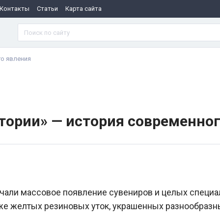
Контакты
Статьи
Карта сайта
го явления
тории» — история современног
чали массовое появление сувениров и целых специ
же желтых резиновых уток, украшенных разнообраз