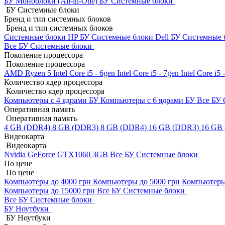
БУ Моноблоки (All-in-One)
БУ Системные блоки
БУ Системные блоки
Бренд и тип системных блоков
Бренд и тип системных блоков
Системные блоки HP БУ
Системные блоки Dell БУ
Системные 
Все БУ Системные блоки
Поколение процессора
Поколение процессора
AMD Ryzen 5
Intel Core i5 - 6gen
Intel Core i5 - 7gen
Intel Core i5
Количество ядер процессора
Количество ядер процессора
Компьютеры с 4 ядрами БУ
Компьютеры с 6 ядрами БУ
Все БУ 
Оперативная память
Оперативная память
4 GB (DDR4)
8 GB (DDR3)
8 GB (DDR4)
16 GB (DDR3)
16 GB
Видеокарта
Видеокарта
Nvidia GeForce GTX1060 3GB
Все БУ Системные блоки
По цене
По цене
Компьютеры до 4000 грн
Компьютеры до 5000 грн
Компьютеры
Компьютеры до 15000 грн
Все БУ Системные блоки
Все БУ Системные блоки
БУ Ноутбуки
БУ Ноутбуки