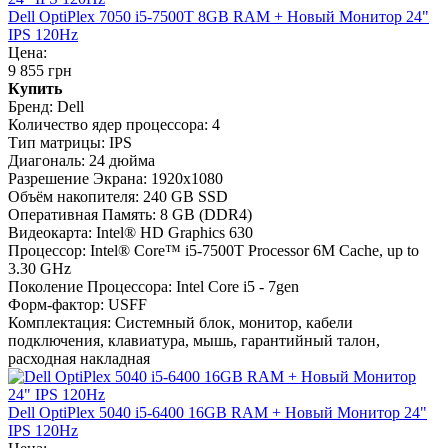
Dell OptiPlex 7050 i5-7500T 8GB RAM + Новый Монитор 24"
IPS 120Hz
Цена:
9 855 грн
Купить
Бренд:
Dell
Количество ядер процессора:
4
Тип матрицы:
IPS
Диагональ:
24 дюйма
Разрешение Экрана:
1920x1080
Объём накопителя:
240 GB SSD
Оперативная Память:
8 GB (DDR4)
Видеокарта:
Intel® HD Graphics 630
Процессор:
Intel® Core™ i5-7500T Processor 6M Cache, up to
3.30 GHz
Поколение Процессора:
Intel Core i5 - 7gen
Форм-фактор:
USFF
Комплектация:
Системный блок, монитор, кабели
подключения, клавиатура, мышь, гарантийный талон,
расходная накладная
Dell OptiPlex 5040 i5-6400 16GB RAM + Новый Монитор 24"
IPS 120Hz