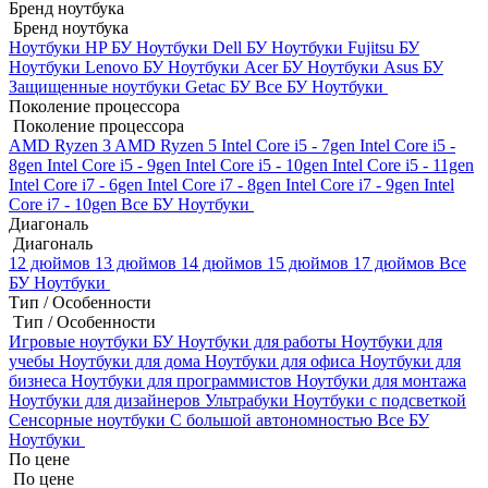
Бренд ноутбука
Бренд ноутбука
Ноутбуки HP БУ
Ноутбуки Dell БУ
Ноутбуки Fujitsu БУ
Ноутбуки Lenovo БУ
Ноутбуки Acer БУ
Ноутбуки Asus БУ
Защищенные ноутбуки Getac БУ
Все БУ Ноутбуки
Поколение процессора
Поколение процессора
AMD Ryzen 3
AMD Ryzen 5
Intel Core i5 - 7gen
Intel Core i5 -
8gen
Intel Core i5 - 9gen
Intel Core i5 - 10gen
Intel Core i5 - 11gen
Intel Core i7 - 6gen
Intel Core i7 - 8gen
Intel Core i7 - 9gen
Intel
Core i7 - 10gen
Все БУ Ноутбуки
Диагональ
Диагональ
12 дюймов
13 дюймов
14 дюймов
15 дюймов
17 дюймов
Все
БУ Ноутбуки
Тип / Особенности
Тип / Особенности
Игровые ноутбуки БУ
Ноутбуки для работы
Ноутбуки для
учебы
Ноутбуки для дома
Ноутбуки для офиса
Ноутбуки для
бизнеса
Ноутбуки для программистов
Ноутбуки для монтажа
Ноутбуки для дизайнеров
Ультрабуки
Ноутбуки с подсветкой
Сенсорные ноутбуки
С большой автономностью
Все БУ
Ноутбуки
По цене
По цене