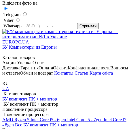
Відіслати фото на:
Telegram
Viber
Whatsapp
EUROPC
.UA
БУ Компьютеры из Европы
Каталог товаров
Акции
Уценка
О нас
Доставка
Гарантия
Оплата
Оферта
Конфиденциальность
Вопросы
и ответы
Обмен и возврат
Контакты
Статьи
Карта сайта
RU
UA
Каталог товаров
БУ комплект ПК + монитор
БУ комплект ПК + монитор
Поколение процессора
Поколение процессора
AMD Ryzen 5
Intel Core i5 - 6gen
Intel Core i5 - 7gen
Intel Core i7
- 8gen
Все БУ комплект ПК + монитор