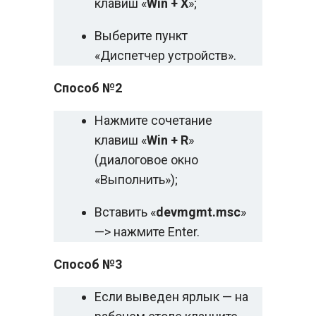
клавиш «
Win + X
»;
Выберите пункт
«Диспетчер устройств».
Способ №2
Нажмите сочетание
клавиш «
Win + R
»
(диалоговое окно
«Выполнить»);
Вставить «
devmgmt.msc
»
—> нажмите Enter.
Способ №3
Если выведен ярлык — на