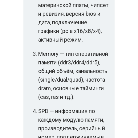
материнской платы, чипсет
и ревизия, версия bios и
дата, подключение
графики (pcie x16/x8/x4),
активный режим.
Memory — тип оперативной
памяти (ddr3/ddr4/ddr5),
общий объём, канальность
(single/dual/quad), частота
dram, основные тайминги
(cas, ras и тд.).
SPD — информация по
каждому модулю памяти,
производитель, серийный
номер, поддерживаемые