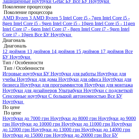
Защищенные ноутбуки Getac БУ
Все БУ Ноутбуки
Поколение процессора
Поколение процессора
AMD Ryzen 3
AMD Ryzen 5
Intel Core i5 - 7gen
Intel Core i5 -
8gen
Intel Core i5 - 9gen
Intel Core i5 - 10gen
Intel Core i5 - 11gen
Intel Core i7 - 6gen
Intel Core i7 - 8gen
Intel Core i7 - 9gen
Intel
Core i7 - 10gen
Все БУ Ноутбуки
Диагональ
Диагональ
12 дюймов
13 дюймов
14 дюймов
15 дюймов
17 дюймов
Все
БУ Ноутбуки
Тип / Особенности
Тип / Особенности
Игровые ноутбуки БУ
Ноутбуки для работы
Ноутбуки для
учебы
Ноутбуки для дома
Ноутбуки для офиса
Ноутбуки для
бизнеса
Ноутбуки для программистов
Ноутбуки для монтажа
Ноутбуки для дизайнеров
Ультрабуки
Ноутбуки с подсветкой
Сенсорные ноутбуки
С большой автономностью
Все БУ
Ноутбуки
По цене
По цене
Ноутбуки до 7000 грн
Ноутбуки до 8000 грн
Ноутбуки до 9000
грн
Ноутбуки до 10000 грн
Ноутбуки до 11000 грн
Ноутбуки
до 12000 грн
Ноутбуки до 13000 грн
Ноутбуки до 14000 грн
Ноутбуки до 15000 грн
Ноутбуки до 20000 грн
Все БУ