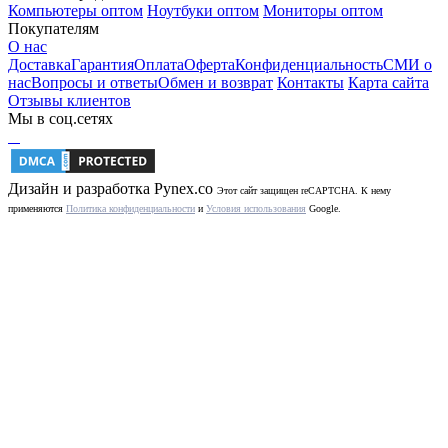
Компьютеры оптом
Ноутбуки оптом
Мониторы оптом
Покупателям
О нас
Доставка
Гарантия
Оплата
Оферта
Конфиденциальность
СМИ о
нас
Вопросы и ответы
Обмен и возврат
Контакты
Карта сайта
Отзывы клиентов
Мы в соц.сетях
Дизайн и разработка
Pynex.co
Этот сайт защищен reCAPTCHA. К нему
применяются
Политика конфиденциальности
и
Условия использования
Google.