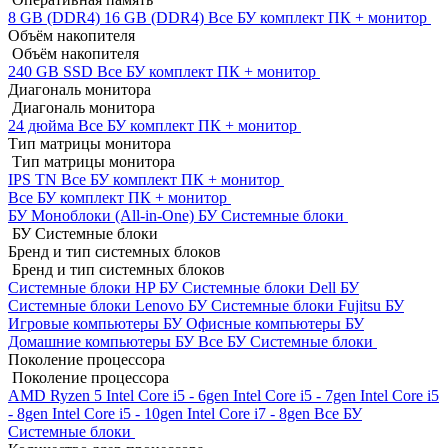
8 GB (DDR4)
16 GB (DDR4)
Все БУ комплект ПК + монитор
Объём накопителя
Объём накопителя
240 GB SSD
Все БУ комплект ПК + монитор
Диагональ монитора
Диагональ монитора
24 дюйма
Все БУ комплект ПК + монитор
Тип матрицы монитора
Тип матрицы монитора
IPS
TN
Все БУ комплект ПК + монитор
Все БУ комплект ПК + монитор
БУ Моноблоки (All-in-One)
БУ Системные блоки
БУ Системные блоки
Бренд и тип системных блоков
Бренд и тип системных блоков
Системные блоки HP БУ
Системные блоки Dell БУ
Системные блоки Lenovo БУ
Системные блоки Fujitsu БУ
Игровые компьютеры БУ
Офисные компьютеры БУ
Домашние компьютеры БУ
Все БУ Системные блоки
Поколение процессора
Поколение процессора
AMD Ryzen 5
Intel Core i5 - 6gen
Intel Core i5 - 7gen
Intel Core i5
- 8gen
Intel Core i5 - 10gen
Intel Core i7 - 8gen
Все БУ
Системные блоки