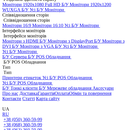
Монітори 1920x1080 Full HD Б/У
Монітори 1920x1200
WUXGA Б/У
Усі Б/У Монітори
Співвідношення сторін
Співвідношення сторін
Монітори 16:9
Монітори 16:10
Усі Б/У Монітори
Інтерфейси моніторів
Інтерфейси моніторів
Монітори з HDMI Б/У
Монітори з DisplayPort Б/У
Монітори з
DVI Б/У
Монітори з VGA Б/У
Усі Б/У Монітори
Усі Б/У Монітори
Б/У Сервера
Б/У POS Обладнання
Б/У POS Обладнання
Тип
Тип
Принтери етикеток
Усі Б/У POS Обладнання
Усі Б/У POS Обладнання
Б/У Тонкі клієнти
Б/У Мережеве обладнання
Аксесуари
Про нас
Доставка
Гарантія
Оплата
Обмін та повернення
Контакти
Статті
Карта сайту
UA
RU
+38 (050) 360-59-99
+38 (068) 360-59-99
+38 (063) 360-59-99