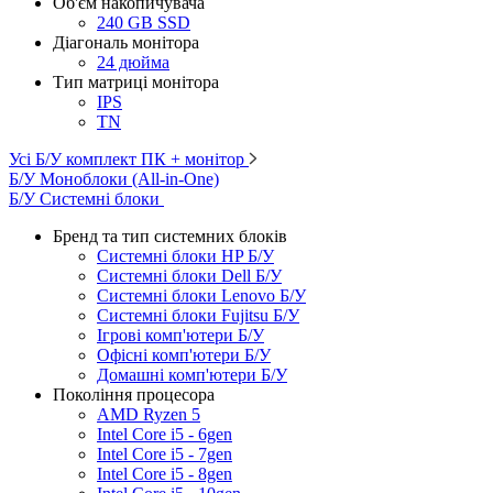
Об'єм накопичувача
240 GB SSD
Діагональ монітора
24 дюйма
Тип матриці монітора
IPS
TN
Усі Б/У комплект ПК + монітор
Б/У Моноблоки (All-in-One)
Б/У Системні блоки
Бренд та тип системних блоків
Системні блоки HP Б/У
Системні блоки Dell Б/У
Системні блоки Lenovo Б/У
Системні блоки Fujitsu Б/У
Ігрові комп'ютери Б/У
Офісні комп'ютери Б/У
Домашні комп'ютери Б/У
Покоління процесора
AMD Ryzen 5
Intel Core i5 - 6gen
Intel Core i5 - 7gen
Intel Core i5 - 8gen