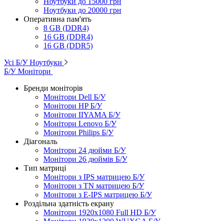
Ноутбуки до 15000 грн
Ноутбуки до 20000 грн
Оперативна пам'ять
8 GB (DDR4)
16 GB (DDR4)
16 GB (DDR5)
Усі Б/У Ноутбуки
Б/У Монітори
Бренди моніторів
Монітори Dell Б/У
Монітори HP Б/У
Монітори IIYAMA Б/У
Монітори Lenovo Б/У
Монітори Philips Б/У
Діагональ
Монітори 24 дюйми Б/У
Монітори 26 дюймів Б/У
Тип матриці
Монітори з IPS матрицею Б/У
Монітори з TN матрицею Б/У
Монітори з E-IPS матрицею Б/У
Роздільна здатність екрану
Монітори 1920x1080 Full HD Б/У