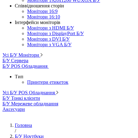
Монітори 1920x1200 WUXGA Б/У
Співвідношення сторін
Монітори 16:9
Монітори 16:10
Інтерфейси моніторів
Монітори з HDMI Б/У
Монітори з DisplayPort Б/У
Монітори з DVI Б/У
Монітори з VGA Б/У
Усі Б/У Монітори
Б/У Сервера
Б/У POS Обладнання
Тип
Принтери етикеток
Усі Б/У POS Обладнання
Б/У Тонкі клієнти
Б/У Мережеве обладнання
Аксесуари
Головна
/
Б/У Ноутбуки