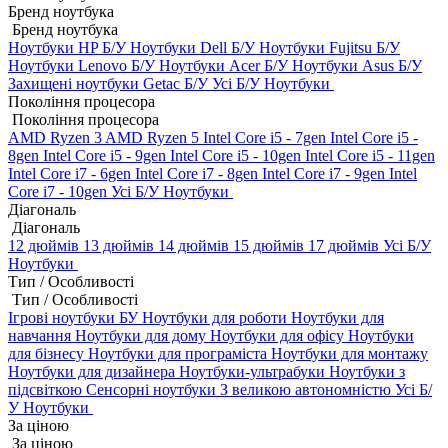
Бренд ноутбука
Бренд ноутбука
Ноутбуки HP Б/У
Ноутбуки Dell Б/У
Ноутбуки Fujitsu Б/У
Ноутбуки Lenovo Б/У
Ноутбуки Acer Б/У
Ноутбуки Asus Б/У
Захищені ноутбуки Getac Б/У
Усі Б/У Ноутбуки
Покоління процесора
Покоління процесора
AMD Ryzen 3
AMD Ryzen 5
Intel Core i5 - 7gen
Intel Core i5 -
8gen
Intel Core i5 - 9gen
Intel Core i5 - 10gen
Intel Core i5 - 11gen
Intel Core i7 - 6gen
Intel Core i7 - 8gen
Intel Core i7 - 9gen
Intel
Core i7 - 10gen
Усі Б/У Ноутбуки
Діагональ
Діагональ
12 дюймів
13 дюймів
14 дюймів
15 дюймів
17 дюймів
Усі Б/У
Ноутбуки
Тип / Особливості
Тип / Особливості
Ігрові ноутбуки БУ
Ноутбуки для роботи
Ноутбуки для
навчання
Ноутбуки для дому
Ноутбуки для офісу
Ноутбуки
для бізнесу
Ноутбуки для програміста
Ноутбуки для монтажу
Ноутбуки для дизайнера
Ноутбуки-ультрабуки
Ноутбуки з
підсвіткою
Сенсорні ноутбуки
З великою автономністю
Усі Б/
У Ноутбуки
За ціною
За ціною