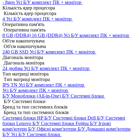
- 8gen
Усі Б/У комплект ПК + монітор
Кількість ядер процесора
Кількість ядер процесора
4
Усі Б/У комплект ПК + монітор
Оперативна пам'ять
Оперативна пам'ять
8 GB (DDR4)
16 GB (DDR4)
Усі Б/У комплект ПК + монітор
Об'єм накопичувача
Об'єм накопичувача
240 GB SSD
Усі Б/У комплект ПК + монітор
Діагональ монітора
Діагональ монітора
24 дюйма
Усі Б/У комплект ПК + монітор
Тип матриці монітора
Тип матриці монітора
IPS
TN
Усі Б/У комплект ПК + монітор
Усі Б/У комплект ПК + монітор
Б/У Моноблоки (All-in-One)
Б/У Системні блоки
Б/У Системні блоки
Бренд та тип системних блоків
Бренд та тип системних блоків
Системні блоки HP Б/У
Системні блоки Dell Б/У
Системні
блоки Lenovo Б/У
Системні блоки Fujitsu Б/У
Ігрові
комп'ютери Б/У
Офісні комп'ютери Б/У
Домашні комп'ютери
Б/У
Усі Б/У Системні блоки