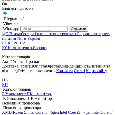
Ок
Відіслати фото на:
Telegram
Viber
Whatsapp
EUROPC
.UA
БУ Комп'ютери з Європи
Каталог товарів
Акції
Уцінка
Про нас
Доставка
Гарантія
Оплата
Оферта
Конфіденційність
Питання та
відповіді
Обмін та повернення
Контакти
Статті
Карта сайту
UA
RU
Каталог товарів
Б/У комплект ПК + монітор
Б/У комплект ПК + монітор
Покоління процесора
Покоління процесора
AMD Ryzen 5
Intel Core i5 - 6gen
Intel Core i5 - 7gen
Intel Core i7