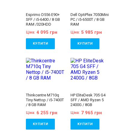
Esprimo D556 E90+
Dell OptiPlex 7050Mini
SFF / i5-6400 / 8 GB
PC / i5-6500T / 8 GB
RAM /320HDD
RAM
4 095 грн
5 985 грн
Ціна:
Ціна:
КУПИТИ
КУПИТИ
Бренд:
Fujitsu
Бренд:
Dell
Лінійка:
Fujitsu
Лінійка:
Dell Optiplex
Esprimo
Покоління процесора:
Покоління процесора:
Intel Core i5 - 6gen
Intel Core i5 - 6gen
Процесор:
Intel®
Процесор:
Intel®
Core™ i5-6500T
Core™ i5-6400
Processor 6M Cache,
Processor 6M Cache,
up to 3.10 GHz
up to 3.30 GHz
Кількість ядер
Thinkcentre M710q
HP EliteDesk 705 G4
Кількість ядер
процесора:
4
Tiny Nettop / i5-7400T
SFF / AMD Ryzen 5
процесора:
4
Оперативна пам'ять:
/ 8 GB RAM
2400G / 8GB
Оперативна пам'ять:
8 GB (DDR4)
8 GB (DDR4)
Відеокарта:
6 255 грн
7 965 грн
Ціна:
Ціна:
Відеокарта:
Інтегрована
Інтегрована
Об'єм накопичувача:
Об'єм накопичувача:
240 GB SSD
КУПИТИ
КУПИТИ
320 GB HDD
Форм-фактор:
USDT
Форм-фактор:
SFF
Клас:
Офісний