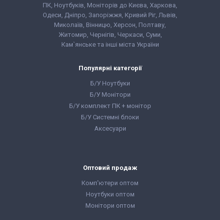
ПК, Ноутбуків, Моніторів до Києва, Харкова,
240 GB SSD
240 GB SSD
Форм-фактор:
SFF
Форм-фактор:
SFF
Одеси, Дніпро, Запоріжжя, Кривий Ріг, Львів,
Клас:
Офісний
Клас:
Миколаїв, Вінницю, Херсон, Полтаву,
Комплектація:
Мультимедійний
Житомир, Чернігів, Черкаси, Суми,
Системний блок,
Комплектація:
кабель живлення
Системний блок,
Кам`янське та інші міста України
220В, гарантійний
кабель живлення
талон, видаткова
220В, гарантійний
накладна
талон, видаткова
Популярні категорії
накладна
Б/У Ноутбуки
Б/У Монітори
Б/У комплект ПК + монітор
Б/У Системні блоки
Аксесуари
Оптовий продаж
Комп'ютери оптом
Ноутбуки оптом
Монітори оптом