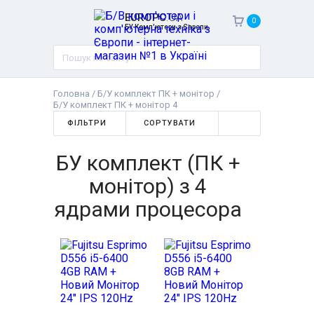
EUROPC
.UA
0
БУ Комп'ютери з Європи
Головна
/
Б/У комплект ПК + монітор
/
Б/У комплект ПК + монітор 4
ФІЛЬТРИ
СОРТУВАТИ
БУ комплект (ПК +
монітор) з 4
ядрами процесора