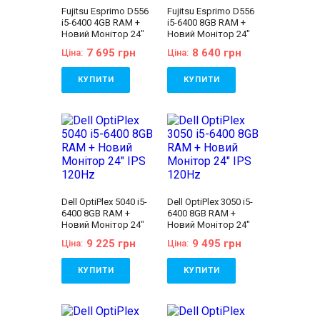
Fujitsu Esprimo D556
Fujitsu Esprimo D556
i5-6400 4GB RAM +
i5-6400 8GB RAM +
Новий Монітор 24"
Новий Монітор 24"
IPS 120Hz
IPS 120Hz
7 695 грн
8 640 грн
Ціна:
Ціна:
КУПИТИ
КУПИТИ
Бренд:
Fujitsu
Бренд:
Fujitsu
Кількість ядер
Кількість ядер
процесора:
4
процесора:
4
Тип матриці:
IPS
Тип матриці:
IPS
Діагональ:
24 дюйма
Діагональ:
24 дюйма
Роздільна здатність
Роздільна здатність
екрану:
1920x1080
екрану:
1920x1080
Об'єм накопичувача:
Об'єм накопичувача:
120 GB SSD
120 GB SSD
Dell OptiPlex 5040 i5-
Dell OptiPlex 3050 i5-
Оперативна пам'ять:
Оперативна пам'ять:
6400 8GB RAM +
6400 8GB RAM +
4 GB (DDR4)
8 GB (DDR4)
Новий Монітор 24"
Новий Монітор 24"
Відеокарта:
Intel® HD
Відеокарта:
Intel® HD
IPS 120Hz
IPS 120Hz
Graphics 530
Graphics 530
9 225 грн
9 495 грн
Ціна:
Ціна:
Процесор:
Intel®
Процесор:
Intel®
Core™ i5-6400
Core™ i5-6400
Processor 6M Cache,
Processor 6M Cache,
КУПИТИ
КУПИТИ
up to 3.30 GHz
up to 3.30 GHz
Покоління процесора:
Покоління процесора:
Бренд:
Dell
Бренд:
Dell
Intel Core i5 - 6gen
Intel Core i5 - 6gen
Кількість ядер
Кількість ядер
Форм-фактор:
SFF
Форм-фактор:
SFF