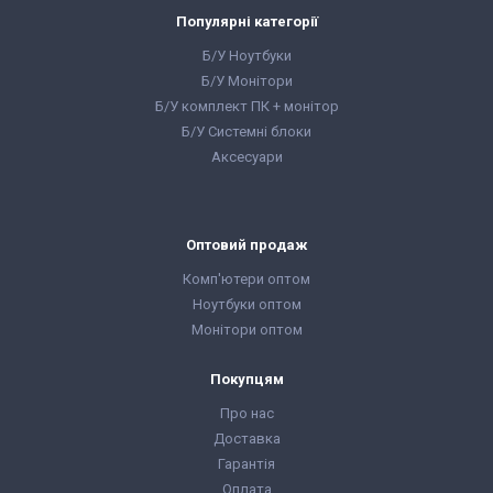
монітор, кабелі
монітор, кабелі
підключення,
підключення,
Популярні категорії
клавіатура, миша,
клавіатура, миша,
гарантійний талон,
гарантійний талон,
Б/У Ноутбуки
видаткова накладна
видаткова накладна
Б/У Монітори
Б/У комплект ПК + монітор
Б/У Системні блоки
Аксесуари
Оптовий продаж
Комп'ютери оптом
Ноутбуки оптом
Монітори оптом
Покупцям
Про нас
Доставка
Гарантія
Оплата