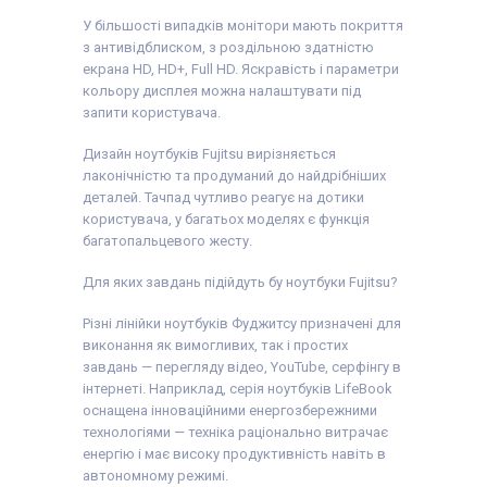
У більшості випадків монітори мають покриття
з антивідблиском, з роздільною здатністю
екрана HD, HD+, Full HD. Яскравість і параметри
кольору дисплея можна налаштувати під
запити користувача.
Дизайн ноутбуків Fujitsu вирізняється
лаконічністю та продуманий до найдрібніших
деталей. Тачпад чутливо реагує на дотики
користувача, у багатьох моделях є функція
багатопальцевого жесту.
Для яких завдань підійдуть бу ноутбуки Fujitsu?
Різні лінійки ноутбуків Фуджитсу призначені для
виконання як вимогливих, так і простих
завдань — перегляду відео, YouTube, серфінгу в
інтернеті. Наприклад, серія ноутбуків LifeBook
оснащена інноваційними енергозбережними
технологіями — техніка раціонально витрачає
енергію і має високу продуктивність навіть в
автономному режимі.