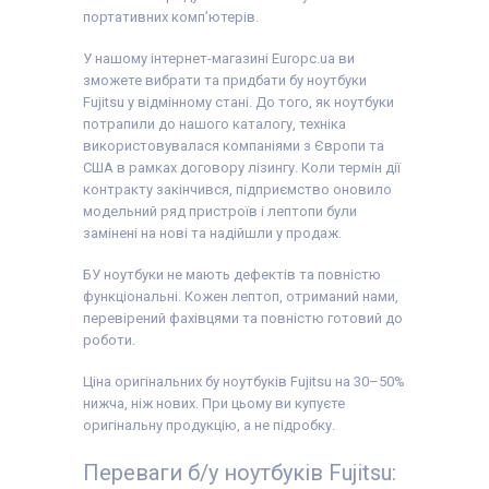
опція
гравіювання
),
16 GB (DDR4)
16 GB (DDR4)
портативних комп’ютерів.
гарантійний талон,
Об'єм накопичувача:
Об'єм накопичувача:
видаткова накладна
240 GB SSD
240 GB SSD
У нашому інтернет-магазині Europc.ua ви
Тип матриці:
IPS
Тип матриці:
IPS
зможете вибрати та придбати бу ноутбуки
Клас:
Ультрабук, Для
Клас:
Ультрабук
бізнесу, Для дому,
Особливості:
З
Fujitsu у відмінному стані. До того, як ноутбуки
Для офісу, Для
великою
потрапили до нашого каталогу, техніка
роботи, Продуктивний
автономністю, З
використовувалася компаніями з Європи та
Особливості:
З
підсвіткою клавіатури
підсвіткою клавіатури
Вага:
1-1.5кг
США в рамках договору лізингу. Коли термін дії
Вага:
1-1.5кг
Стан батареї:
90%+
контракту закінчився, підприємство оновило
Операційна система:
Операційна система:
модельний ряд пристроїв і лептопи були
Windows 11
Windows 11
Комплектація:
Комплектація:
замінені на нові та надійшли у продаж.
Ноутбук, зарядний
Ноутбук, зарядний
пристрій, наклейки на
пристрій, PowerBank,
БУ ноутбуки не мають дефектів та повністю
клавіші (або дод.
Сумка, наклейки на
опція
гравіювання
),
клавіші (або дод.
функціональні. Кожен лептоп, отриманий нами,
гарантійний талон,
опція
гравіювання
),
перевірений фахівцями та повністю готовий до
видаткова накладна
гарантійний талон,
роботи.
видаткова накладна
Ціна оригінальних бу ноутбуків Fujitsu на 30–50%
нижча, ніж нових. При цьому ви купуєте
оригінальну продукцію, а не підробку.
Переваги б/у ноутбуків Fujitsu: