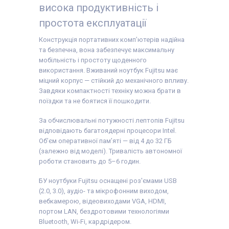
висока продуктивність і
простота експлуатації
Конструкція портативних комп’ютерів надійна
та безпечна, вона забезпечує максимальну
мобільність і простоту щоденного
використання. Вживаний ноутбук Fujitsu має
міцний корпус — стійкий до механічного впливу.
Завдяки компактності техніку можна брати в
поїздки та не боятися її пошкодити.
За обчислювальні потужності лептопів Fujitsu
відповідають багатоядерні процесори Intel.
Об’єм оперативної пам’яті — від 4 до 32 ГБ
(залежно від моделі). Тривалість автономної
роботи становить до 5–6 годин.
БУ ноутбуки Fujitsu оснащені роз'ємами USB
(2.0, 3.0), аудіо- та мікрофонним виходом,
вебкамерою, відеовиходами VGA, HDMI,
портом LAN, бездротовими технологіями
Bluetooth, Wi-Fi, кардрідером.