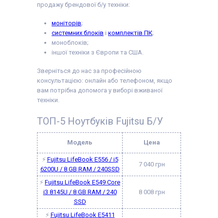
продажу брендової б/у техніки:
моніторів
;
системних блоків
і
комплектів ПК
;
моноблоків;
іншої техніки з Європи та США.
Зверніться до нас за професійною
консультацією: онлайн або телефоном, якщо
вам потрібна допомога у виборі вживаної
техніки.
ТОП-5 Ноутбуків Fujitsu Б/У
Модель
Цена
⚡
Fujitsu LifeBook E556 / i5
7 040 грн
6200U / 8 GB RAM / 240SSD
⚡
Fujitsu LifeBook E549 Core
i3 8145U / 8 GB RAM / 240
8 008 грн
SSD
⚡
Fujitsu LifeBook E5411