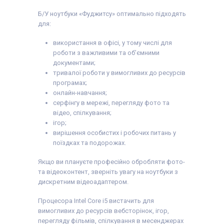
Б/У ноутбуки «Фуджитсу» оптимально підходять
для:
використання в офісі, у тому числі для
роботи з важливими та об’ємними
документами;
тривалої роботи у вимогливих до ресурсів
програмах;
онлайн-навчання;
серфінгу в мережі, перегляду фото та
відео, спілкування;
ігор;
вирішення особистих і робочих питань у
поїздках та подорожах.
Якщо ви плануєте професійно обробляти фото-
та відеоконтент, зверніть увагу на ноутбуки з
дискретним відеоадаптером.
Процесора Intel Core i5 вистачить для
вимогливих до ресурсів вебсторінок, ігор,
перегляду фільмів, спілкування в месенджерах