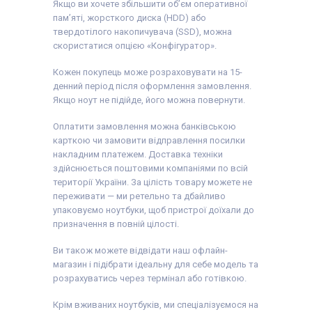
Якщо ви хочете збільшити об’єм оперативної
пам’яті, жорсткого диска (HDD) або
твердотілого накопичувача (SSD), можна
скористатися опцією «Конфігуратор».
Кожен покупець може розраховувати на 15-
денний період після оформлення замовлення.
Якщо ноут не підійде, його можна повернути.
Оплатити замовлення можна банківською
карткою чи замовити відправлення посилки
накладним платежем. Доставка техніки
здійснюється поштовими компаніями по всій
території України. За цілість товару можете не
переживати — ми ретельно та дбайливо
упаковуємо ноутбуки, щоб пристрої доїхали до
призначення в повній цілості.
Ви також можете відвідати наш офлайн-
магазин і підібрати ідеальну для себе модель та
розрахуватись через термінал або готівкою.
Крім вживаних ноутбуків, ми спеціалізуємося на