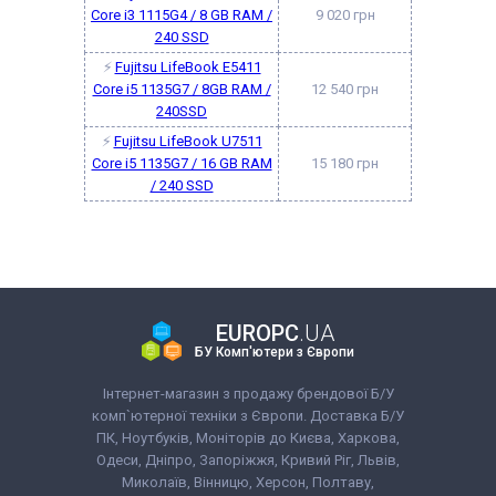
Core i3 1115G4 / 8 GB RAM /
9 020 грн
240 SSD
⚡
Fujitsu LifeBook E5411
Core i5 1135G7 / 8GB RAM /
12 540 грн
240SSD
⚡
Fujitsu LifeBook U7511
Core i5 1135G7 / 16 GB RAM
15 180 грн
/ 240 SSD
EUROPC
.UA
БУ Комп'ютери з Європи
Інтернет-магазин з продажу брендової Б/У
комп`ютерної техніки з Європи. Доставка Б/У
ПК, Ноутбуків, Моніторів до Києва, Харкова,
Одеси, Дніпро, Запоріжжя, Кривий Ріг, Львів,
Миколаїв, Вінницю, Херсон, Полтаву,