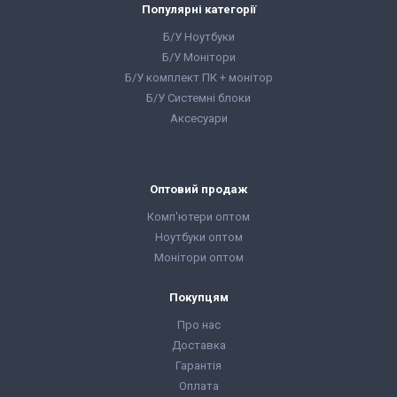
240 GB SSD
Вага:
1.5-2кг
Популярні категорії
Тип матриці:
IPS
Операційна система:
Клас:
Для навчання
Windows 11
Б/У Ноутбуки
Вага:
1-1.5кг
Комплектація:
Б/У Монітори
Операційна система:
Ноутбук, зарядний
Windows 11
пристрій, наклейки на
Б/У комплект ПК + монітор
Комплектація:
клавіші (або дод.
Б/У Системні блоки
Ноутбук, зарядний
опція
гравіювання
),
пристрій, наклейки на
гарантійний талон,
Аксесуари
клавіші (або дод.
видаткова накладна
опція
гравіювання
),
гарантійний талон,
видаткова накладна
Оптовий продаж
Комп'ютери оптом
Ноутбуки оптом
Монітори оптом
Покупцям
Про нас
Доставка
Гарантія
Оплата