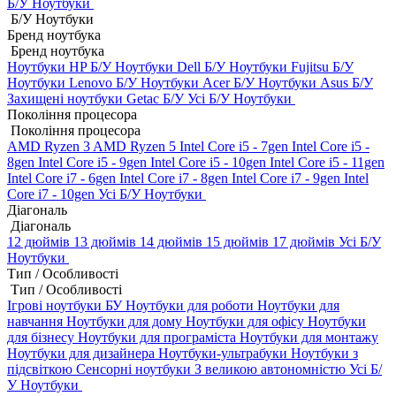
Б/У Ноутбуки
Б/У Ноутбуки
Бренд ноутбука
Бренд ноутбука
Ноутбуки HP Б/У
Ноутбуки Dell Б/У
Ноутбуки Fujitsu Б/У
Ноутбуки Lenovo Б/У
Ноутбуки Acer Б/У
Ноутбуки Asus Б/У
Захищені ноутбуки Getac Б/У
Усі Б/У Ноутбуки
Покоління процесора
Покоління процесора
AMD Ryzen 3
AMD Ryzen 5
Intel Core i5 - 7gen
Intel Core i5 -
8gen
Intel Core i5 - 9gen
Intel Core i5 - 10gen
Intel Core i5 - 11gen
Intel Core i7 - 6gen
Intel Core i7 - 8gen
Intel Core i7 - 9gen
Intel
Core i7 - 10gen
Усі Б/У Ноутбуки
Діагональ
Діагональ
12 дюймів
13 дюймів
14 дюймів
15 дюймів
17 дюймів
Усі Б/У
Ноутбуки
Тип / Особливості
Тип / Особливості
Ігрові ноутбуки БУ
Ноутбуки для роботи
Ноутбуки для
навчання
Ноутбуки для дому
Ноутбуки для офісу
Ноутбуки
для бізнесу
Ноутбуки для програміста
Ноутбуки для монтажу
Ноутбуки для дизайнера
Ноутбуки-ультрабуки
Ноутбуки з
підсвіткою
Сенсорні ноутбуки
З великою автономністю
Усі Б/
У Ноутбуки