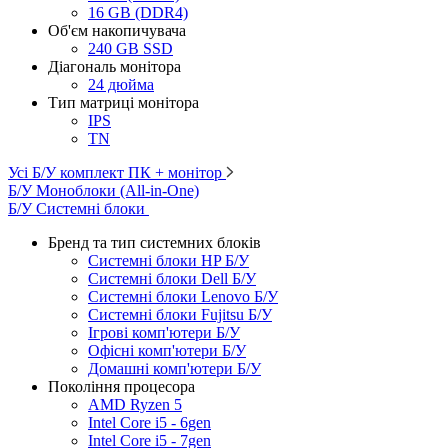
16 GB (DDR4)
Об'єм накопичувача
240 GB SSD
Діагональ монітора
24 дюйма
Тип матриці монітора
IPS
TN
Усі Б/У комплект ПК + монітор
Б/У Моноблоки (All-in-One)
Б/У Системні блоки
Бренд та тип системних блоків
Системні блоки HP Б/У
Системні блоки Dell Б/У
Системні блоки Lenovo Б/У
Системні блоки Fujitsu Б/У
Ігрові комп'ютери Б/У
Офісні комп'ютери Б/У
Домашні комп'ютери Б/У
Покоління процесора
AMD Ryzen 5
Intel Core i5 - 6gen
Intel Core i5 - 7gen