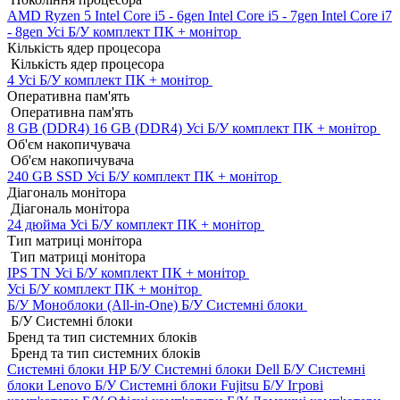
AMD Ryzen 5
Intel Core i5 - 6gen
Intel Core i5 - 7gen
Intel Core i7
- 8gen
Усі Б/У комплект ПК + монітор
Кількість ядер процесора
Кількість ядер процесора
4
Усі Б/У комплект ПК + монітор
Оперативна пам'ять
Оперативна пам'ять
8 GB (DDR4)
16 GB (DDR4)
Усі Б/У комплект ПК + монітор
Об'єм накопичувача
Об'єм накопичувача
240 GB SSD
Усі Б/У комплект ПК + монітор
Діагональ монітора
Діагональ монітора
24 дюйма
Усі Б/У комплект ПК + монітор
Тип матриці монітора
Тип матриці монітора
IPS
TN
Усі Б/У комплект ПК + монітор
Усі Б/У комплект ПК + монітор
Б/У Моноблоки (All-in-One)
Б/У Системні блоки
Б/У Системні блоки
Бренд та тип системних блоків
Бренд та тип системних блоків
Системні блоки HP Б/У
Системні блоки Dell Б/У
Системні
блоки Lenovo Б/У
Системні блоки Fujitsu Б/У
Ігрові