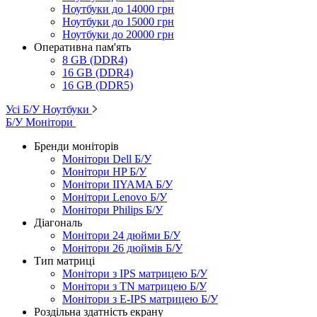
Ноутбуки до 14000 грн
Ноутбуки до 15000 грн
Ноутбуки до 20000 грн
Оперативна пам'ять
8 GB (DDR4)
16 GB (DDR4)
16 GB (DDR5)
Усі Б/У Ноутбуки
Б/У Монітори
Бренди моніторів
Монітори Dell Б/У
Монітори HP Б/У
Монітори IIYAMA Б/У
Монітори Lenovo Б/У
Монітори Philips Б/У
Діагональ
Монітори 24 дюйми Б/У
Монітори 26 дюймів Б/У
Тип матриці
Монітори з IPS матрицею Б/У
Монітори з TN матрицею Б/У
Монітори з E-IPS матрицею Б/У
Роздільна здатність екрану