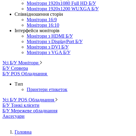
Монітори 1920x1080 Full HD Б/У
Монітори 1920x1200 WUXGA Б/У
Співвідношення сторін
Монітори 16:9
Монітори 16:10
Інтерфейси моніторів
Монітори з HDMI Б/У
Монітори з DisplayPort Б/У
Монітори з DVI Б/У
Монітори з VGA Б/У
Усі Б/У Монітори
Б/У Сервера
Б/У POS Обладнання
Тип
Принтери етикеток
Усі Б/У POS Обладнання
Б/У Тонкі клієнти
Б/У Мережеве обладнання
Аксесуари
Головна