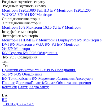
Роздільна здатність екрану
Роздільна здатність екрану
Монітори 1920x1080 Full HD Б/У
Монітори 1920x1200
WUXGA Б/У
Усі Б/У Монітори
Співвідношення сторін
Співвідношення сторін
Монітори 16:9
Монітори 16:10
Усі Б/У Монітори
Інтерфейси моніторів
Інтерфейси моніторів
Монітори з HDMI Б/У
Монітори з DisplayPort Б/У
Монітори з
DVI Б/У
Монітори з VGA Б/У
Усі Б/У Монітори
Усі Б/У Монітори
Б/У Сервера
Б/У POS Обладнання
Б/У POS Обладнання
Тип
Тип
Принтери етикеток
Усі Б/У POS Обладнання
Усі Б/У POS Обладнання
Б/У Тонкі клієнти
Б/У Мережеве обладнання
Аксесуари
Про нас
Доставка
Гарантія
Оплата
Обмін та повернення
Контакти
Статті
Карта сайту
UA
RU
+38 (050) 360-59-99