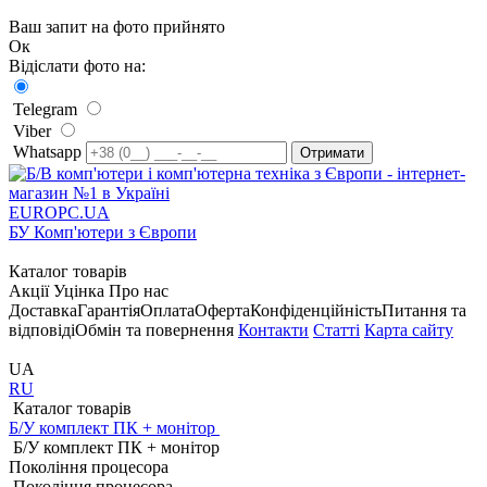
Ваш запит на фото прийнято
Ок
Відіслати фото на:
Telegram
Viber
Whatsapp
EUROPC
.UA
БУ Комп'ютери з Європи
Каталог товарів
Акції
Уцінка
Про нас
Доставка
Гарантія
Оплата
Оферта
Конфіденційність
Питання та
відповіді
Обмін та повернення
Контакти
Статті
Карта сайту
UA
RU
Каталог товарів
Б/У комплект ПК + монітор
Б/У комплект ПК + монітор
Покоління процесора
Покоління процесора