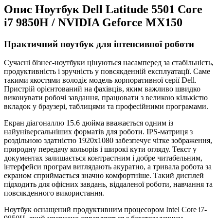
Опис Ноутбук Dell Latitude 5501 Core
i7 9850H / NVIDIA Geforce MX150
Практичний ноутбук для інтенсивної роботи
Сучасні бізнес-ноутбуки цінуються насамперед за стабільність,
продуктивність і зручність у повсякденній експлуатації. Саме
такими якостями володіє модель корпоративної серії Dell.
Пристрій орієнтований на фахівців, яким важливо швидко
виконувати робочі завдання, працювати з великою кількістю
вкладок у браузері, таблицями та професійними програмами.
Екран діагоналлю 15.6 дюйма вважається одним із
найуніверсальніших форматів для роботи. IPS-матриця з
роздільною здатністю 1920x1080 забезпечує чітке зображення,
природну передачу кольорів і широкі кути огляду. Текст у
документах залишається контрастним і добре читабельним,
інтерфейси програм виглядають акуратно, а тривала робота за
екраном сприймається значно комфортніше. Такий дисплей
підходить для офісних завдань, віддаленої роботи, навчання та
повсякденного використання.
Ноутбук оснащений продуктивним процесором Intel Core i7-