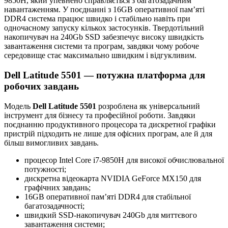
9850H, який упевнено справляється з багатозадачним
навантаженням. У поєднанні з 16GB оперативної пам’яті
DDR4 система працює швидко і стабільно навіть при
одночасному запуску кількох застосунків. Твердотільний
накопичувач на 240Gb SSD забезпечує високу швидкість
завантаження системи та програм, завдяки чому робоче
середовище стає максимально швидким і відгукливим.
Dell Latitude 5501 — потужна платформа для
робочих завдань
Модель
Dell Latitude 5501
розроблена як універсальний
інструмент для бізнесу та професійної роботи. Завдяки
поєднанню продуктивного процесора та дискретної графіки
пристрій підходить не лише для офісних програм, але й для
більш вимогливих завдань.
процесор Intel Core i7-9850H для високої обчислювальної
потужності;
дискретна відеокарта NVIDIA GeForce MX150 для
графічних завдань;
16GB оперативної пам’яті DDR4 для стабільної
багатозадачності;
швидкий SSD-накопичувач 240Gb для миттєвого
завантаження системи;