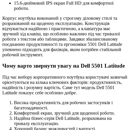
15.6-дюймовий IPS екран Full HD для комфортної
роботи.
Корпус ноутбука виконаний у строгому діловому стилі та
розрахований на щоденну експлуатацію. Конструкція
відчувається надійною і практичною, а клавіатура має
зручний хід клавіш, що особливо важливо під час тривалої
роботи з текстом або таблицями. Завдяки збалансованому
поєднанню продуктивності та ергономіки 5501 Dell Latitude
упевнено підходить для фахівців, яким потрібен стабільний
робочий інструмент.
Чому варто звернути увагу на Dell 5501 Latitude
Під час вибору корпоративного ноутбука користувачі зазвичай
орієнтуються на кілька ключових факторів: продуктивність,
надійність і розумну вартість. Саме тут модель Dell 5501
Latitude показує себе особливо добре.
Висока продуктивність для робочих застосунків і
багатозадачності.
Комфортний екран, зручний для щоденної роботи.
Надійна бізнес-серія Dell Latitude, розрахована на
тривалу експлуатацію.
Хороший баланс можливостей і вартості.