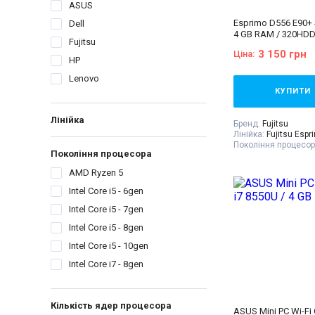
ASUS
Esprimo D556 E90+ S
Dell
4 GB RAM / 320HD
Fujitsu
3 150 грн
Ціна:
HP
Lenovo
КУПИТИ
Лінійка
Бренд:
Fujitsu
Лінійка:
Fujitsu Espr
Покоління процесор
Покоління процесора
- 6gen
Процесор:
Intel® Co
AMD Ryzen 5
Processor 6M Cache,
GHz
Intel Core i5 - 6gen
Кількість ядер проц
Оперативна пам'ять
Intel Core i5 - 7gen
Відеокарта:
Інтегро
Intel Core i5 - 8gen
Об'єм накопичувач
Форм-фактор:
SFF
Intel Core i5 - 10gen
Клас:
Офісний
Комплектація:
Сист
Intel Core i7 - 8gen
кабель живлення 2
гарантійний талон,
накладна
Кількість ядер процесора
ASUS Mini PC Wi-Fi 