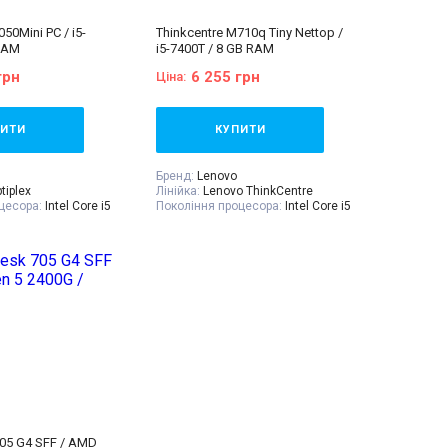
050Mini PC / i5-
Thinkcentre M710q Tiny Nettop /
 RAM
i5-7400T / 8 GB RAM
грн
6 255 грн
Ціна:
ИТИ
КУПИТИ
Бренд:
Lenovo
tiplex
Лінійка:
Lenovo ThinkCentre
цесора:
Intel Core i5
Покоління процесора:
Intel Core i5
- 7gen
el® Core™ i5-6500T
Процесор:
Intel® Core™ i5-7400T
ache, up to 3.10
Processor 6M Cache, up to 3.00
GHz Add To Compare
 процесора:
4
Кількість ядер процесора:
4
м'ять:
8 GB (DDR4)
Оперативна пам'ять:
8 GB (DDR4)
тегрована
Об'єм накопичувача:
240 GB SSD
чувача:
240 GB SSD
Форм-фактор:
Tiny Nettop
USDT
Клас:
Мультимедійний
Комплектація:
Системний блок,
Системний блок,
кабель живлення 220В,
ння 220В,
гарантійний талон, видаткова
алон, видаткова
накладна
705 G4 SFF / AMD