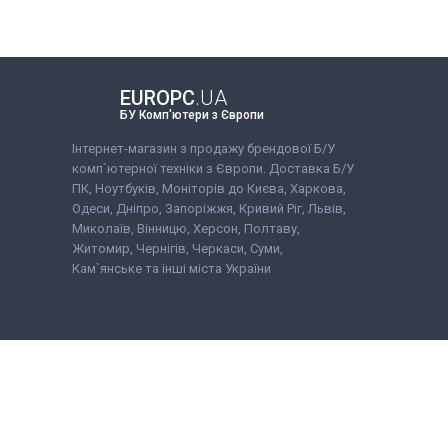
EUROPC
.UA
БУ Комп'ютери з Європи
Інтернет-магазин з продажу брендової Б/У
комп`ютерної техніки з Європи. Доставка Б/У
ПК, Ноутбуків, Моніторів до Києва, Харкова,
Одеси, Дніпро, Запоріжжя, Кривий Ріг, Львів,
Миколаїв, Вінницю, Херсон, Полтаву,
Житомир, Чернігів, Черкаси, Суми,
Кам`янське та інші міста України