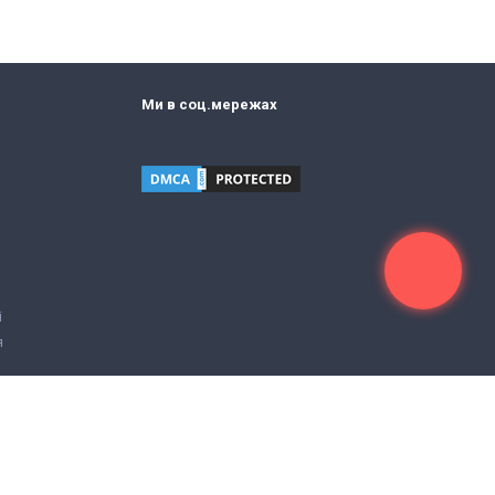
Ми в соц.мережах
і
я
Дизайн і розробка
Pynex.co
Цей сайт захищений reCAPTCHA. До нього застосовуються