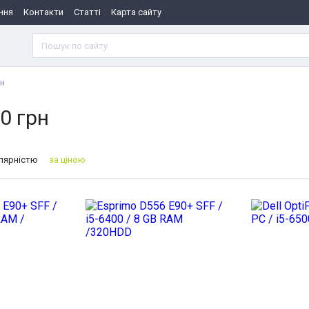
ння
Контакти
Статті
Карта сайту
рн
0 грн
улярністю
за ціною