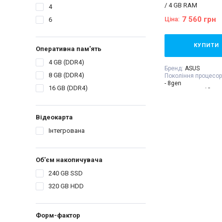
/ 4 GB RAM
4
7 560 грн
Ціна:
6
КУПИТИ
Оперативна пам'ять
4 GB (DDR4)
Бренд:
ASUS
8 GB (DDR4)
Покоління процесор
- 8gen
16 GB (DDR4)
Процесор:
Intel® Co
Processor 8M Cache,
GHz
Кількість ядер проц
Відеокарта
Відеокарта:
Інтегро
Об'єм накопичувач
Інтегрована
Форм-фактор:
USDT
Клас:
Офісний
Комплектація:
Сист
кабель живлення 2
Об'єм накопичувача
гарантійний талон,
накладна
240 GB SSD
320 GB HDD
Форм-фактор