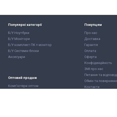
Популярні категорії
Покупцям
Б/У Ноутбуки
Про нас
Б/У Монітори
Доставка
Б/У комплект ПК + монітор
Гарантія
Б/У Системні блоки
Оплата
Аксесуари
Оферта
Конфіденційність
ЗМІ про нас
Питання та відповід
Оптовий продаж
Обмін та поверненн
Комп'ютери оптом
Контакти
Ноутбуки оптом
Карта сайту
Монітори оптом
Відгуки клієнтів