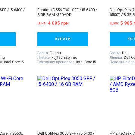
FF / i5-6400 /
Esprimo D556 E90+ SFF / i5-6400 /
Dell OptiPlex 7
D
8 GB RAM /320HDD
6500T / 8 GB
4 095 грн
5 985 
Ціна:
Ціна:
КУПИТИ
КУП
Бренд:
Fujitsu
Бренд:
Dell
imo
Лінійка:
Fujitsu Esprimo
Лінійка:
Dell Op
а:
Intel Core i5
Покоління процесора:
Intel Core i5
Покоління про
- 6gen
- 6gen
re™ i5-6400
Процесор:
Intel® Core™ i5-6400
Процесор:
Int
 up to 3.30
Processor 6M Cache, up to 3.30
Processor 6M C
GHz
GHz
есора:
4
Кількість ядер процесора:
4
Кількість ядер
:
4 GB (DDR4)
Оперативна пам'ять:
8 GB (DDR4)
Оперативна па
вана
Відеокарта:
Інтегрована
Відеокарта:
Ін
а:
320 GB HDD
Об'єм накопичувача:
320 GB HDD
Об'єм накопи
Форм-фактор:
SFF
Форм-фактор:
Клас:
Офісний
Клас:
Офісний
емний блок,
Комплектація:
Системний блок,
Комплектація:
20В,
кабель живлення 220В,
кабель живле
 видаткова
гарантійний талон, видаткова
гарантійний т
накладна
накладна
Core i7 8550U
Dell OptiPlex 3050 SFF / i5-6400 /
HP EliteDesk 