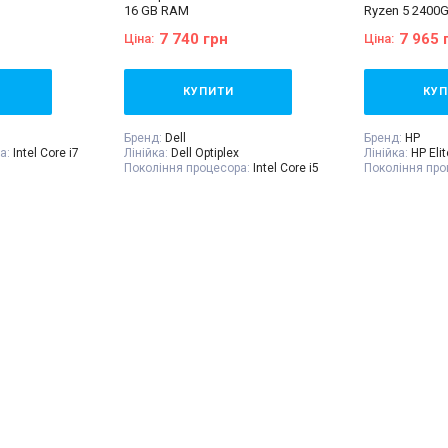
16 GB RAM
Ryzen 5 2400G
7 740 грн
7 965 
Ціна:
Ціна:
КУПИТИ
КУП
Бренд:
Dell
Бренд:
HP
а:
Intel Core i7
Лінійка:
Dell Optiplex
Лінійка:
HP Eli
Покоління процесора:
Intel Core i5
Покоління про
re™ i7-8550U
- 6gen
5
 up to 4.00
Процесор:
Intel® Core™ i5-6400
Процесор:
Ryz
Processor 6M Cache, up to 3.30
8 threads, up 
есора:
4
GHz
Кількість ядер
вана
Кількість ядер процесора:
4
Оперативна па
а:
240 GB SSD
Оперативна пам'ять:
16 GB (DDR4)
Відеокарта:
Ін
Об'єм накопичувача:
240 GB SSD
Об'єм накопи
Форм-фактор:
SFF
Форм-фактор:
емний блок,
Клас:
Бюджетний
Клас:
Офісний
20В,
Комплектація:
Системний блок,
Комплектація:
 видаткова
кабель живлення 220В,
кабель живле
гарантійний талон, видаткова
гарантійний т
накладна
накладна