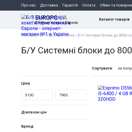
Про нас
Доставка
Гарантія
Оплата
Обмін та поверне
EUROPC
.UA
Каталог товарів
БУ Комп'ютери з Європи
Головна
/
Б/У Системні блоки
/
Б/У Системні блоки до 8000 г
Б/У Системні блоки до 800
Сортувати:
за поп
Ціна
Діапазон цін
Бренд