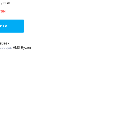
 / 8GB
грн
ИТИ
teDesk
цесора:
AMD Ryzen
en 5 2400G 4 cores,
to 3.9GHz boost
 процесора:
4
м'ять:
8 GB (DDR4)
тегрована
чувача:
240 GB SSD
SFF
Системний блок,
ння 220В,
алон, видаткова