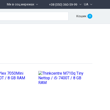
Ми в соц.мережах
UA
+38 (050) 360-59-99
Кошик
0