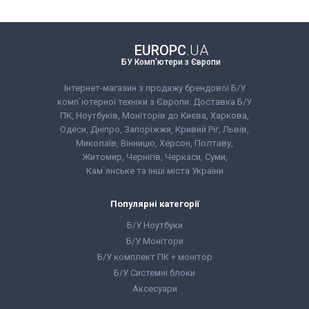
Тип матриці:
IPS
Роздільна здатність
екрану:
1920x1200
Співвідношення
сторін:
16:10
EUROPC
.UA
VGA:
Є
БУ Комп'ютери з Європи
DVI:
Є
Displayport:
Є
HDMI:
Немає
Інтернет-магазин з продажу брендової Б/У
Комплектація:
комп`ютерної техніки з Європи. Доставка Б/У
Монітор, кабель
ПК, Ноутбуків, Моніторів до Києва, Харкова,
живлення 220В,
сигнальний кабель
Одеси, Дніпро, Запоріжжя, Кривий Ріг, Львів,
(на вибір),
Миколаїв, Вінницю, Херсон, Полтаву,
гарантійний талон,
Житомир, Чернігів, Черкаси, Суми,
видаткова накладна
Кам`янське та інші міста України
Популярні категорії
Б/У Ноутбуки
Б/У Монітори
Б/У комплект ПК + монітор
Б/У Системні блоки
Аксесуари