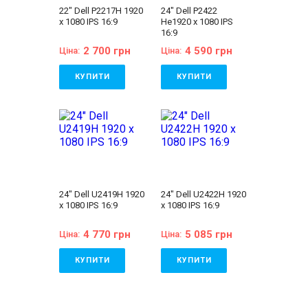
22" Dell P2217H 1920
24" Dell P2422
x 1080 IPS 16:9
He1920 x 1080 IPS
16:9
2 700 грн
4 590 грн
Ціна:
Ціна:
КУПИТИ
КУПИТИ
Стан:
A (відмінний
Стан:
A (відмінний
стан)
стан)
Бренд:
Dell
Бренд:
Dell
Діагональ:
22 дюйма
Діагональ:
24 дюйма
Тип матриці:
IPS
Тип матриці:
IPS
Роздільна здатність
Роздільна здатність
екрану:
1920x1080
екрану:
1920x1080
Співвідношення
Співвідношення
сторін:
16:9
сторін:
16:9
24" Dell U2419H 1920
24" Dell U2422H 1920
VGA:
Є
VGA:
Немає
x 1080 IPS 16:9
x 1080 IPS 16:9
DVI:
Немає
DVI:
Немає
Displayport:
Є
Displayport:
Є
HDMI:
Є
HDMI:
Є
4 770 грн
5 085 грн
Ціна:
Ціна:
Комплектація:
Комплектація:
Монітор, кабель
Монітор, кабель
живлення 220В,
живлення 220В,
КУПИТИ
КУПИТИ
сигнальний кабель
сигнальний кабель
(на вибір),
(на вибір),
Стан:
A (відмінний
Стан:
A (відмінний
гарантійний талон,
гарантійний талон,
стан)
стан)
видаткова накладна
видаткова накладна