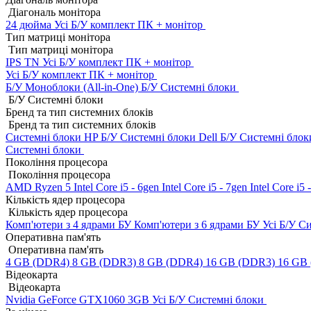
Діагональ монітора
24 дюйма
Усі Б/У комплект ПК + монітор
Тип матриці монітора
Тип матриці монітора
IPS
TN
Усі Б/У комплект ПК + монітор
Усі Б/У комплект ПК + монітор
Б/У Моноблоки (All-in-One)
Б/У Системні блоки
Б/У Системні блоки
Бренд та тип системних блоків
Бренд та тип системних блоків
Системні блоки HP Б/У
Системні блоки Dell Б/У
Системні блок
Системні блоки
Покоління процесора
Покоління процесора
AMD Ryzen 5
Intel Core i5 - 6gen
Intel Core i5 - 7gen
Intel Core i5
Кількість ядер процесора
Кількість ядер процесора
Комп'ютери з 4 ядрами БУ
Комп'ютери з 6 ядрами БУ
Усі Б/У С
Оперативна пам'ять
Оперативна пам'ять
4 GB (DDR4)
8 GB (DDR3)
8 GB (DDR4)
16 GB (DDR3)
16 GB
Відеокарта
Відеокарта
Nvidia GeForce GTX1060 3GB
Усі Б/У Системні блоки