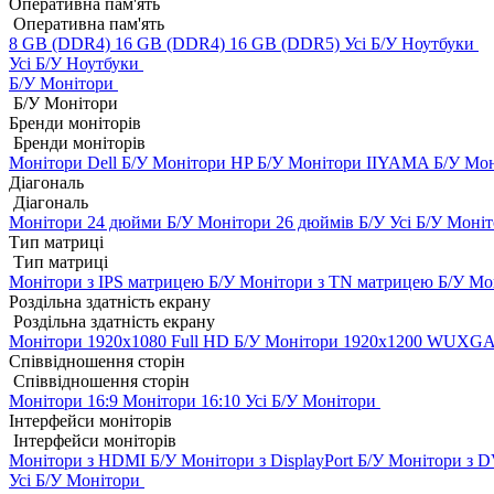
Оперативна пам'ять
Оперативна пам'ять
8 GB (DDR4)
16 GB (DDR4)
16 GB (DDR5)
Усі Б/У Ноутбуки
Усі Б/У Ноутбуки
Б/У Монітори
Б/У Монітори
Бренди моніторів
Бренди моніторів
Монітори Dell Б/У
Монітори HP Б/У
Монітори IIYAMA Б/У
Мон
Діагональ
Діагональ
Монітори 24 дюйми Б/У
Монітори 26 дюймів Б/У
Усі Б/У Моні
Тип матриці
Тип матриці
Монітори з IPS матрицею Б/У
Монітори з TN матрицею Б/У
Мо
Роздільна здатність екрану
Роздільна здатність екрану
Монітори 1920x1080 Full HD Б/У
Монітори 1920x1200 WUXGA
Співвідношення сторін
Співвідношення сторін
Монітори 16:9
Монітори 16:10
Усі Б/У Монітори
Інтерфейси моніторів
Інтерфейси моніторів
Монітори з HDMI Б/У
Монітори з DisplayPort Б/У
Монітори з D
Усі Б/У Монітори