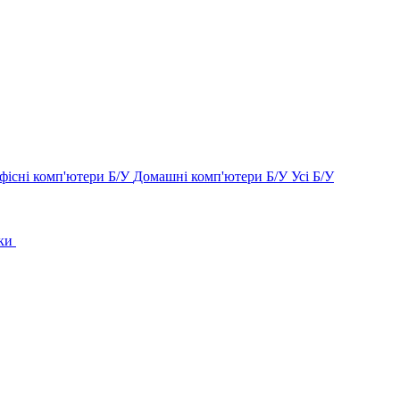
фісні комп'ютери Б/У
Домашні комп'ютери Б/У
Усі Б/У
ки