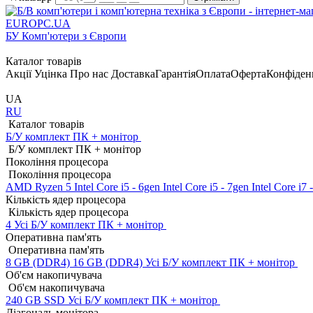
EUROPC
.UA
БУ Комп'ютери з Європи
Каталог товарів
Акції
Уцінка
Про нас
Доставка
Гарантія
Оплата
Оферта
Конфіден
UA
RU
Каталог товарів
Б/У комплект ПК + монітор
Б/У комплект ПК + монітор
Покоління процесора
Покоління процесора
AMD Ryzen 5
Intel Core i5 - 6gen
Intel Core i5 - 7gen
Intel Core i7
Кількість ядер процесора
Кількість ядер процесора
4
Усі Б/У комплект ПК + монітор
Оперативна пам'ять
Оперативна пам'ять
8 GB (DDR4)
16 GB (DDR4)
Усі Б/У комплект ПК + монітор
Об'єм накопичувача
Об'єм накопичувача
240 GB SSD
Усі Б/У комплект ПК + монітор
Діагональ монітора