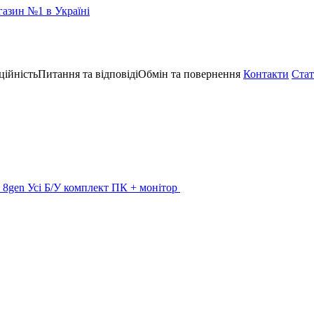
ційність
Питання та відповіді
Обмін та повернення
Контакти
Стат
 - 8gen
Усі Б/У комплект ПК + монітор