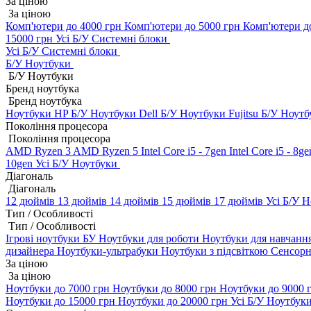
За ціною
За ціною
Комп'ютери до 4000 грн
Комп'ютери до 5000 грн
Комп'ютери д
15000 грн
Усі Б/У Системні блоки
Усі Б/У Системні блоки
Б/У Ноутбуки
Б/У Ноутбуки
Бренд ноутбука
Бренд ноутбука
Ноутбуки HP Б/У
Ноутбуки Dell Б/У
Ноутбуки Fujitsu Б/У
Ноутб
Покоління процесора
Покоління процесора
AMD Ryzen 3
AMD Ryzen 5
Intel Core i5 - 7gen
Intel Core i5 - 8g
10gen
Усі Б/У Ноутбуки
Діагональ
Діагональ
12 дюймів
13 дюймів
14 дюймів
15 дюймів
17 дюймів
Усі Б/У 
Тип / Особливості
Тип / Особливості
Ігрові ноутбуки БУ
Ноутбуки для роботи
Ноутбуки для навчанн
дизайнера
Ноутбуки-ультрабуки
Ноутбуки з підсвіткою
Сенсорн
За ціною
За ціною
Ноутбуки до 7000 грн
Ноутбуки до 8000 грн
Ноутбуки до 9000 
Ноутбуки до 15000 грн
Ноутбуки до 20000 грн
Усі Б/У Ноутбук