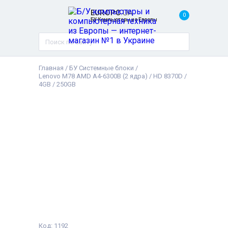
EUROPC
.UA
0
БУ Компьютеры из Европы
Главная
/
БУ Системные блоки
/
Lenovo M78 AMD A4-6300B (2 ядра) / HD 8370D /
4GB / 250GB
Код: 1192