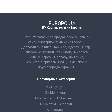
Бренд:
Fujitsu
Линейка:
Fujitsu Esprimo
Поколение Процессора:
Intel Core
i5 - 6gen
Процессор:
Intel® Core™ i5-6400
EUROPC
.UA
Processor 6M Cache, up to 3.30
БУ Компьютеры из Европы
GHz
Количество ядер процессора:
4
Оперативная Память:
4 GB (DDR4)
Интернет-магазин по продаже оригинальной
Видеокарта:
Интегрированная
БУ компьютерной техники из Европы.
Объём накопителя:
320 GB HDD
Доставляем в Киев, Харьков, Одессу, Днепр,
Форм-фактор:
SFF
Класс:
Офисный
Запорожье, Кривой Рог, Львов, Николаев,
Комплектация:
Системный блок,
Винницу, Херсон, Полтаву, Житомир,
кабель питания 220В,
Esprimo D556 E90+ SFF / i5-6400 /
Чернигов, Черкассы, Сумы, Каменское и
гарантийный талон, расходная
8 GB RAM /320HDD
накладная
другие города Украины
4 095 грн
Цена:
Популярные категории
КУПИТЬ
БУ Ноутбуки
БУ Мониторы
Бренд:
Fujitsu
БУ комплект ПК + монитор
Линейка:
Fujitsu Esprimo
Поколение Процессора:
Intel Core
БУ Системные блоки
i5 - 6gen
Аксессуары
Процессор:
Intel® Core™ i5-6400